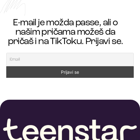
E-mail je možda passe, ali o
našim pričama možeš da
pričaš i na TikToku. Prijavi se.