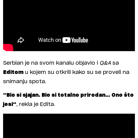
Serbian je na svom kanalu objavio i
Q&A
sa
Editom
u kojem su otkrili kako su se proveli na
snimanju spota.
“Bio si sjajan. Bio si totalno prirodan… Ono što
jesi“
, rekla je Edita.