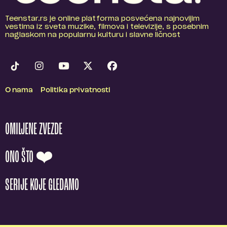
Teenstar.rs je online platforma posvećena najnovijim
vestima iz sveta muzike, filmova i televizije, s posebnim
naglaskom na popularnu kulturu i slavne ličnost
O nama
Politika privatnosti
OMILJENE ZVEZDE
ONO ŠTO ❤️
SERIJE KOJE GLEDAMO