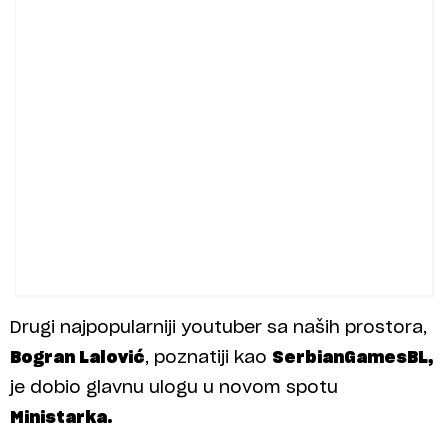
Drugi najpopularniji youtuber sa naših prostora,
Bogran Lalović
, poznatiji kao
SerbianGamesBL,
je dobio glavnu ulogu u novom spotu
Ministarka.