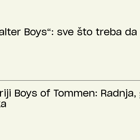
lter Boys“: sve što treba da 
riji Boys of Tommen: Radnja,
ka