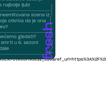
 najbolje ljubi
e neemitovana scena iz
oja otkriva da je ona
leu?
nećemo gledati?
smrti u 6. sezoni
rdale
5E%7Ctwcon%5Es1_c10&ref_url=https%3A%2F%2