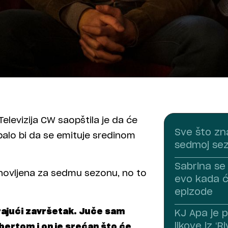
elevizija CW saopštila je da će
Sve što zn
ebalo bi da se emituje sredinom
sedmoj sezo
Sabrina se 
obnovljena za sedmu sezonu, no to
evo kada ć
epizode
rajući završetak. Juče sam
KJ Apa je 
likove iz ‘R
ertom i on je srećan što će