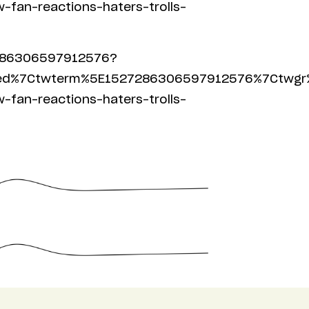
fan-reactions-haters-trolls-
7286306597912576?
ed%7Ctwterm%5E1527286306597912576%7Ctwgr%
fan-reactions-haters-trolls-