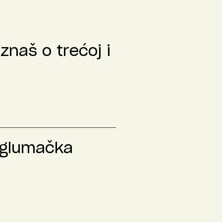
znaš o trećoj i
 glumačka