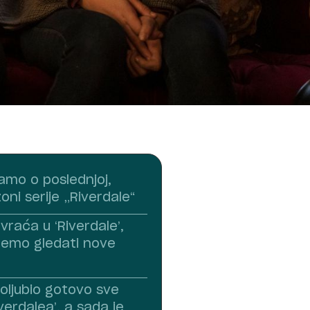
amo o poslednjoj,
ni serije „Riverdale“
vraća u ‘Riverdale’,
emo gledati nove
poljubio gotovo sve
iverdalea’, a sada je