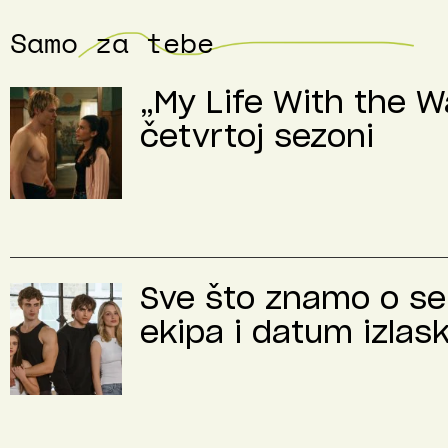
Samo za tebe
„My Life With the Wa
četvrtoj sezoni
Sve što znamo o se
ekipa i datum izlas