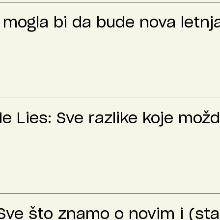
t mogla bi da bude nova letnj
Me Lies: Sve razlike koje mož
 Sve što znamo o novim i (sta