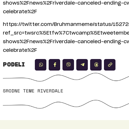
shows%2Fnews%2Friverdale-canceled-ending-cw-
celebrate%2F
https://twitter.com/Bruhmanmeme/status/152
ref_src=twsrc%5Etfw%7Ctwcamp%5Etweetemb
shows%2Fnews%2Friverdale-canceled-ending-cw-
celebrate%2F
PODELI
SRODNE TEME
RIVERDALE