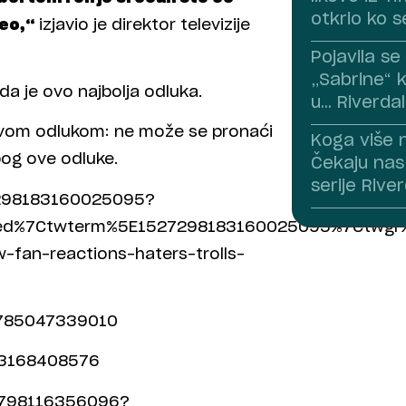
otkrio ko se
leo,“
izjavio je direktor televizije
Pojavila s
„Sabrine“ k
da je ovo najbolja odluka.
u… Riverda
 ovom odlukom: ne može se pronaći
Koga više 
bog ove odluke.
Čekaju nas 
serije Rive
27298183160025095?
ed%7Ctwterm%5E1527298183160025095%7Ctwgr%
fan-reactions-haters-trolls-
89785047339010
433168408576
72798116356096?