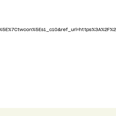
5E%7Ctwcon%5Es1_c10&ref_url=https%3A%2F%2