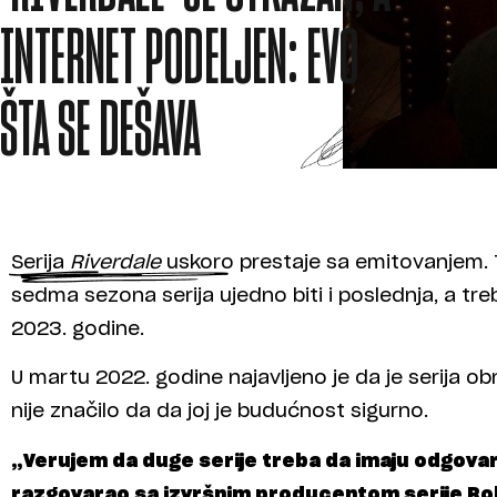
INTERNET PODELJEN: EVO
ŠTA SE DEŠAVA
Serija
Riverdale
uskoro prestaje sa emitovanjem. T
sedma sezona serija ujedno biti i poslednja, a tr
2023. godine.
U martu 2022. godine najavljeno je da je serija 
nije značilo da da joj je budućnost sigurno.
„Verujem da duge serije treba da imaju odgova
razgovarao sa izvršnim producentom serije Rob