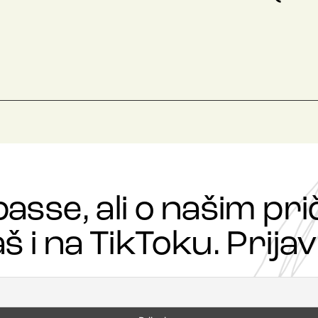
passe, ali o našim p
š i na TikToku. Prijavi