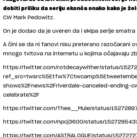
dobiti priliku da seriju okonča onako kako je že
CW Mark Pedowitz.
On je dodao da je uveren da i ekipa serije smatra 
A čini se da ni fanovi nisu preterano razočarani
mnogo tvitova na internetu u kojima očajavaju z
https://twitter.com/rotdecaywither/status/15
ref_src=twsrc%5Etfw%7Ctwcamp%5Etweetemb
shows%2Fnews%2Friverdale-canceled-ending-cw-
celebrate%2F
https://twitter.com/Thee__Mule/status/15272
https://twitter.com/npcj3600/status/1527295
https://twitter.com/ASTRAL0GUE/status/15272