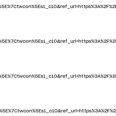
5E%7Ctwcon%5Es1_c10&ref_url=https%3A%2F%2
5E%7Ctwcon%5Es1_c10&ref_url=https%3A%2F%2
5E%7Ctwcon%5Es1_c10&ref_url=https%3A%2F%2
5E%7Ctwcon%5Es1_c10&ref_url=https%3A%2F%2