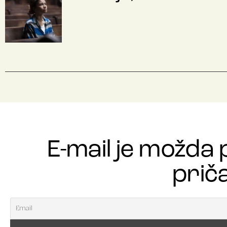
E-mail je možda 
priča