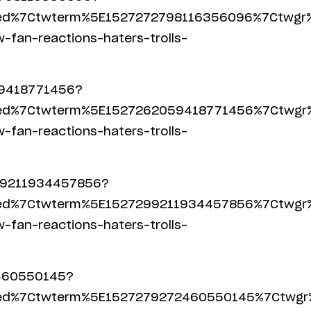
ed%7Ctwterm%5E1527272798116356096%7Ctwgr%
fan-reactions-haters-trolls-
59418771456?
ed%7Ctwterm%5E1527262059418771456%7Ctwgr%
fan-reactions-haters-trolls-
7299211934457856?
ed%7Ctwterm%5E1527299211934457856%7Ctwgr%
fan-reactions-haters-trolls-
2460550145?
ed%7Ctwterm%5E1527279272460550145%7Ctwgr%