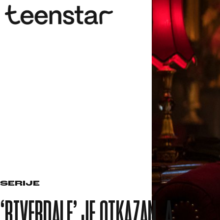
SERIJE
‘RIVERDALE’ JE OTKAZAN, A