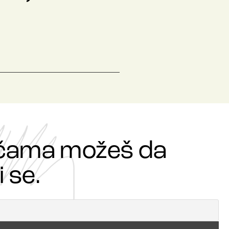
ričama možeš da
 se.