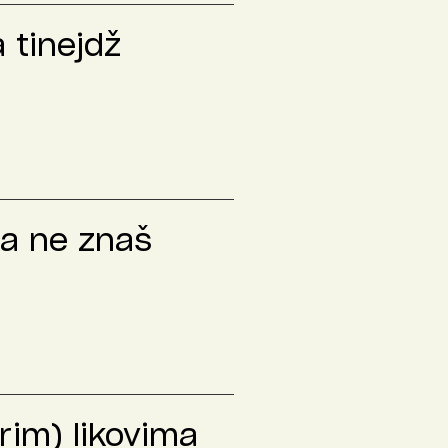
a tinejdž
da ne znaš
rim) likovima