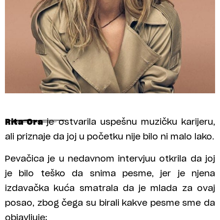
Rita Ora
je ostvarila uspešnu muzičku karijeru,
ali priznaje da joj u početku nije bilo ni malo lako.
Pevačica je u nedavnom intervjuu otkrila da joj
je bilo teško da snima pesme, jer je njena
izdavačka kuća smatrala da je mlada za ovaj
posao, zbog čega su birali kakve pesme sme da
objavljuje: