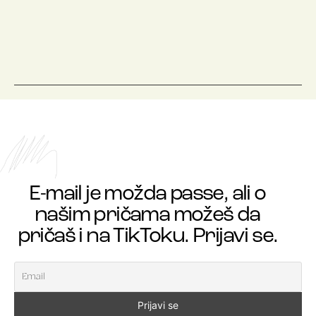
E-mail je možda passe, ali o
našim pričama možeš da
pričaš i na TikToku. Prijavi se.