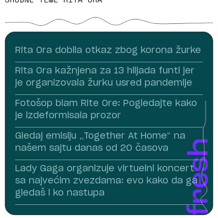
Rita Ora dobila otkaz zbog korona žurke
Rita Ora kažnjena za 13 hiljada funti jer
je organizovala žurku usred pandemije
Fotošop blam Rite Ore: Pogledajte kako
je izdeformisala prozor
Gledaj emisiju „Together At Home“ na
našem sajtu danas od 20 časova
Lady Gaga organizuje virtuelni koncert
sa najvećim zvezdama: evo kako da ga
gledaš i ko nastupa