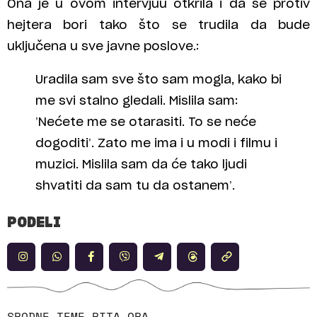
Ona je u ovom intervjuu otkrila i da se protiv
hejtera bori tako što se trudila da bude
uključena u sve javne poslove.:
Uradila sam sve što sam mogla, kako bi
me svi stalno gledali. Mislila sam:
’Nećete me se otarasiti. To se neće
dogoditi’. Zato me ima i u modi i filmu i
muzici. Mislila sam da će tako ljudi
shvatiti da sam tu da ostanem’.
PODELI
SRODNE TEME
RITA ORA