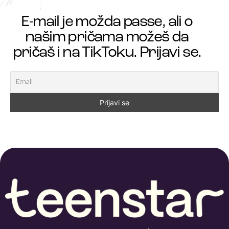
E-mail je možda passe, ali o
našim pričama možeš da
pričaš i na TikToku. Prijavi se.