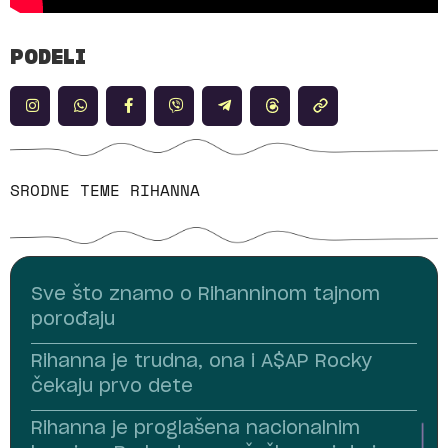
PODELI
SRODNE TEME
RIHANNA
Sve što znamo o Rihanninom tajnom
porođaju
Rihanna je trudna, ona i A$AP Rocky
čekaju prvo dete
Rihanna je proglašena nacionalnim