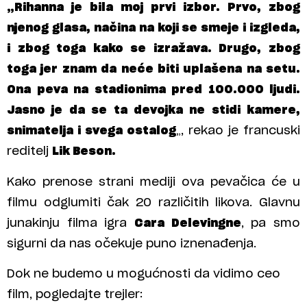
„Rihanna je bila moj prvi izbor. Prvo, zbog
njenog glasa, načina na koji se smeje i izgleda,
i zbog toga kako se izražava. Drugo, zbog
toga jer znam da neće biti uplašena na setu.
Ona peva na stadionima pred 100.000 ljudi.
Jasno je da se ta devojka ne stidi kamere,
snimatelja i svega ostalog
„, rekao je francuski
reditelj
Lik Beson.
Kako prenose strani mediji ova pevačica će u
filmu odglumiti čak 20 različitih likova. Glavnu
junakinju filma igra
Cara Delevingne
, pa smo
sigurni da nas očekuje puno iznenađenja.
Dok ne budemo u mogućnosti da vidimo ceo
film, pogledajte trejler: