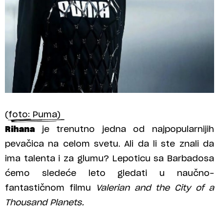
(foto: Puma)
Rihana
je trenutno jedna od najpopularnijih
pevačica na celom svetu. Ali da li ste znali da
ima talenta i za glumu? Lepoticu sa Barbadosa
ćemo sledeće leto gledati u naučno-
fantastičnom filmu
Valerian and the City of a
Thousand Planets.