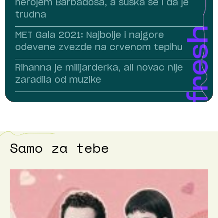
herojem Barbadosa, a šuška se i da je
trudna
MET Gala 2021: Najbolje i najgore
odevene zvezde na crvenom tepihu
Rihanna je milijarderka, ali novac nije
zaradila od muzike
Samo za tebe