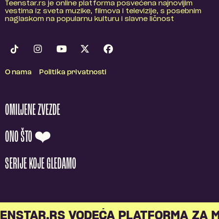
Teenstar.rs je online platforma posvećena najnovijim
vestima iz sveta muzike, filmova i televizije, s posebnim
naglaskom na popularnu kulturu i slavne ličnost
O nama
Politika privatnosti
OMILJENE ZVEZDE
ONO ŠTO ❤️
SERIJE KOJE GLEDAMO
NSTAR.RS VODEĆA PLATFORMA ZA ML