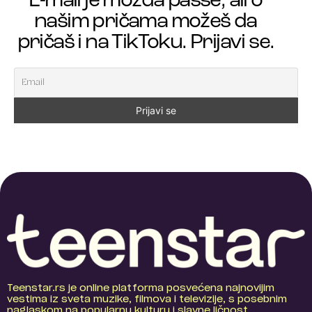
E-mail je možda passe, ali o
našim pričama možeš da
pričaš i na TikToku. Prijavi se.
Teenstar.rs je online platforma posvećena najnovijim
vestima iz sveta muzike, filmova i televizije, s posebnim
naglaskom na popularnu kulturu i slavne ličnost