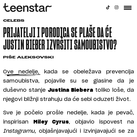
CELEBS
PRIJATELJI I PORODICA SE PLAŠE DA ĆE
JUSTIN BIEBER IZVRŠITI SAMOUBISTVO?
PIŠE
ALEKSOVSKI
Ove nedelje, kada se obeležava prevencija
samoubistva, pojavile su se glasine da je
duševno stanje
Justina Biebera
toliko loše, da
njegovi bližnji strahuju da će sebi oduzeti život.
Sve je počelo prošle nedelje, kada je pevač,
inspirisan
Miley Cyrus
, objavio ispovest na
Instagramu,
objašnjavajući i izvinjavajući se za