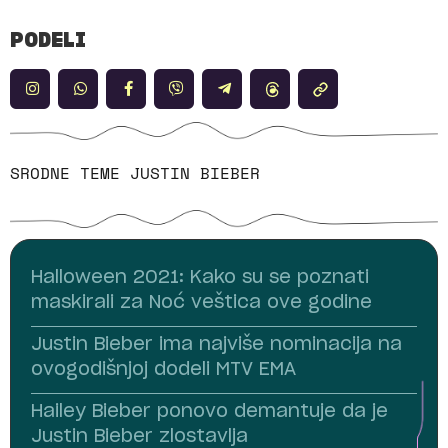
PODELI
SRODNE TEME
JUSTIN BIEBER
Halloween 2021: Kako su se poznati
maskirali za Noć veštica ove godine
Justin Bieber ima najviše nominacija na
ovogodišnjoj dodeli MTV EMA
Hailey Bieber ponovo demantuje da je
Justin Bieber zlostavlja