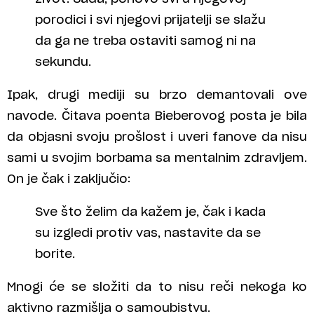
porodici i svi njegovi prijatelji se slažu
da ga ne treba ostaviti samog ni na
sekundu.
Ipak, drugi mediji su brzo demantovali ove
navode. Čitava poenta Bieberovog posta je bila
da objasni svoju prošlost i uveri fanove da nisu
sami u svojim borbama sa mentalnim zdravljem.
On je čak i zaključio:
Sve što želim da kažem je, čak i kada
su izgledi protiv vas, nastavite da se
borite.
Mnogi će se složiti da to nisu reči nekoga ko
aktivno razmišlja o samoubistvu.