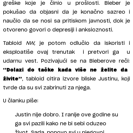
greške koje je činio u prošlosti. Bieber je
pokušao da objasni da je konačno sazreo i
naučio da se nosi sa pritiskom javnosti, dok je
otvoreno govori o depresiji i anksioznosti.
Tabloid
NW,
je potom odlučio da iskoristi i
eksploatiše ovaj trenutak i pretvori ga u
udarnu vest. Pozivajući se na Bieberove reči:
‘’Dolazi do tačke kada više ne želite da
živite’’
, tabloid citira izvore bliske Justinu, koji
tvrde da su svi zabrinuti za njega.
U članku piše:
Justin nije dobro. I ranije ove godine su
ga svi pazili kako ne bi sebi oduzeo
život. Sada, ponovo svi u njegovoj