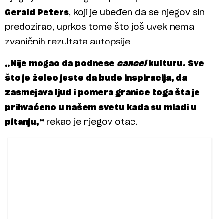
Gerald Peters
, koji je ubeđen da se njegov sin
predozirao, uprkos tome što još uvek nema
zvaničnih rezultata autopsije.
„Nije mogao da podnese
cancel
kulturu. Sve
što je želeo jeste da bude inspiracija, da
zasmejava ljud i pomera granice toga šta je
prihvaćeno u našem svetu kada su mladi u
pitanju,“
rekao je njegov otac.