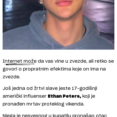
Internet može da vas vine u zvezde, ali retko se
govori o propratnim efektima koje on ima na
zvezde.
Još jedna od žrtvi slave jeste 17-godišnji
američki influenser
Ethan Peters,
koji je
pronađen mrtav proteklog vikenda.
Njega je nesvesnog u kupatilu pronašao otac