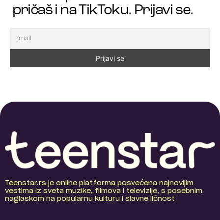
pričaš i na TikToku. Prijavi se.
Teenstar.rs je online platforma posvećena najnovijim
vestima iz sveta muzike, filmova i televizije, s posebnim
naglaskom na popularnu kulturu i slavne ličnost