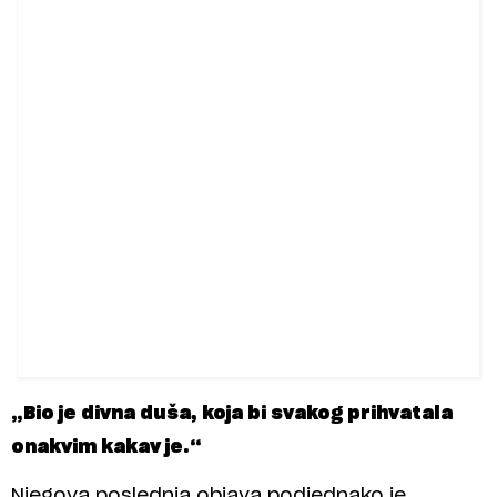
„Bio je divna duša, koja bi svakog prihvatala
onakvim kakav je.“
Njegova poslednja objava podjednako je