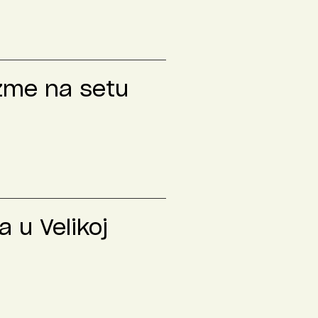
izme na setu
 u Velikoj