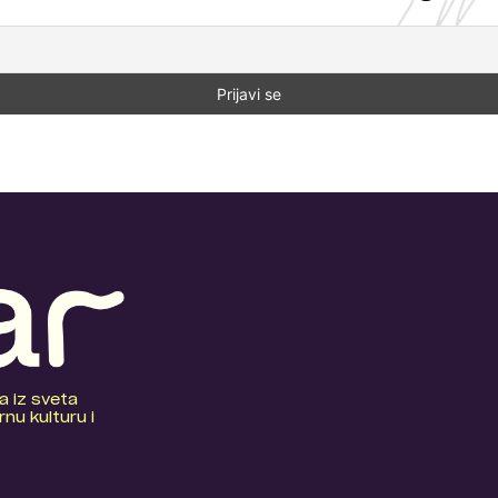
a iz sveta
nu kulturu i