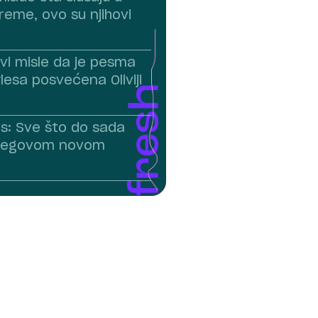
reme, ovo su njihovi
vi misle da je pesma
lesa posvećena Oliviji
es: Sve što do sada
jegovom novom