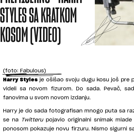
STYLES SA KRATKOM
KOSOM (VIDEO)
(foto: Fabulous)
Harry Styles
je ošišao svoju dugu kosu još pre p
videli sa novom fizurom. Do sada. Pevač, sa
fanovima u svom novom izdanju.
Harry je do sada fotografisan mnogo puta sa razl
se na
Twitteru
pojavio originalni snimak mlade
ponosom pokazuje novu firzuru. Nismo sigurni sa 