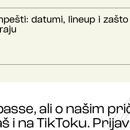
ešti: datumi, lineup i zašto 
raju
passe, ali o našim p
š i na TikToku. Prijavi