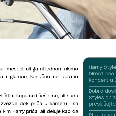
Harry Styl
ar meseci, ali ga ni jednom nismo
Directiona 
da i glumac, konačno se obratio
koncert u 
Dobro došli
ičitim kapama i šeširima, ali sada
Styles obja
 zvezde dok priča u kameru i sa
preslušajt
kim Harry priča, ali deluje kao da
Pitali smo 