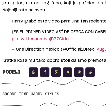
je u pitanju otac kog fana, koji je poželeo da
Najbolji tata na svetu!
Harry grabó este video para una fan recien
(ES EL PRIMER VIDEO ASÍ DE CERCA CON CABE
pic.twitter.com/vujR77Gldc
— One Direction Mexico (@Official1DMex)
Augu
Kratka kosa mu tako dobro stoji da smo premotav
PODELI
SRODNE TEME
HARRY STYLES