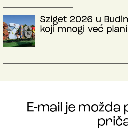
Sziget 2026 u Budimp
koji mnogi već plani
E-mail je možda 
priča