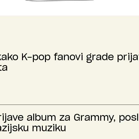
kako K-pop fanovi grade prija
ta
prijave album za Grammy, pos
azijsku muziku