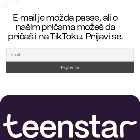
E-mail je možda passe, ali o
našim pričama možeš da
pričaš i na TikToku. Prijavi se.