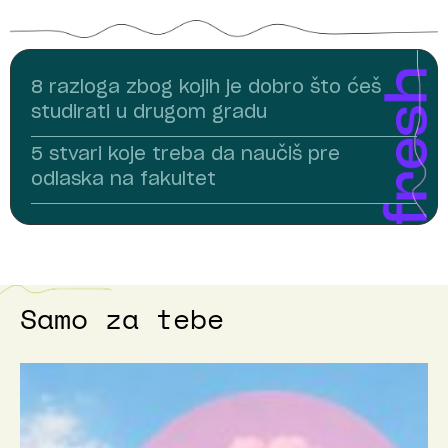
8 razloga zbog kojih je dobro što ćeš
studirati u drugom gradu
5 stvari koje treba da naučiš pre
odlaska na fakultet
Samo za tebe