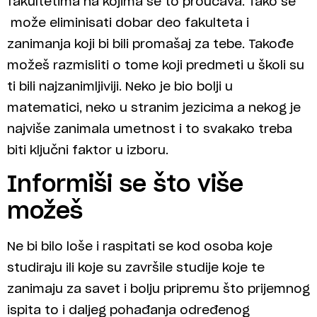
fakultetima na kojima se to proučava. Tako se
može eliminisati dobar deo fakulteta i
zanimanja koji bi bili promašaj za tebe. Takođe
možeš razmisliti o tome koji predmeti u školi su
ti bili najzanimljiviji. Neko je bio bolji u
matematici, neko u stranim jezicima a nekog je
najviše zanimala umetnost i to svakako treba
biti ključni faktor u izboru.
Informiši se što više
možeš
Ne bi bilo loše i raspitati se kod osoba koje
studiraju ili koje su završile studije koje te
zanimaju za savet i bolju pripremu što prijemnog
ispita to i daljeg pohađanja određenog