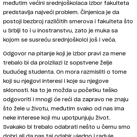
međutim većini srednjoškolaca izbor fakulteta
predstavlja najveći problem. Činjenica je da
postoji bezbroj različitih smerova i fakulteta što
u Srbiji to i u inostranstvu, zato je muka sa
kojom se susreću srednjoškolci još i veća.
Odgovor na pitanje koji je izbor pravi za mene
trebalo bi da proizilazi iz sopstvene želje
budućeg studenta. On mora razmisliti o tome
koji su njegovi interesi i koje su njegove
sklonosti. Na to je možda u početku teško
odgovoriti i mnogi će reći da zapravo ne znaju
što žele u životu, međutim svako od nas ima
neke interese koji mu upotpunjuju život.
Svakako bi trebalo odabrati nešto u čemu smo
dobri ali da nas taj odabir ujedno i raduje.