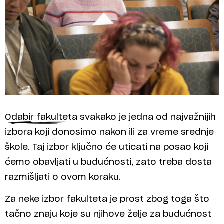
Odabir fakulteta svakako je jedna od najvažnijih
izbora koji donosimo nakon ili za vreme srednje
škole. Taj izbor ključno će uticati na posao koji
ćemo obavljati u budućnosti, zato treba dosta
razmišljati o ovom koraku.
Za neke izbor fakulteta je prost zbog toga što
tačno znaju koje su njihove želje za budućnost