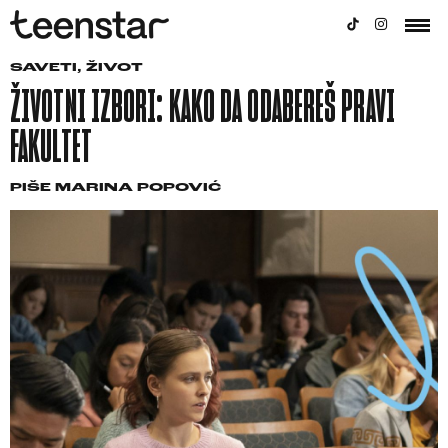
SAVETI
,
ŽIVOT
ŽIVOTNI IZBORI: KAKO DA ODABEREŠ PRAVI
FAKULTET
PIŠE
MARINA POPOVIĆ