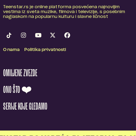
Teenstar.rs je online platforma posvećena najnovijim
vestima iz sveta muzike, filmova i televizije, s posebnim
naglaskom na popularnu kulturu i slavne ličnost
O nama
Politika privatnosti
OMILJENE ZVEZDE
ONO ŠTO ❤️
SERIJE KOJE GLEDAMO