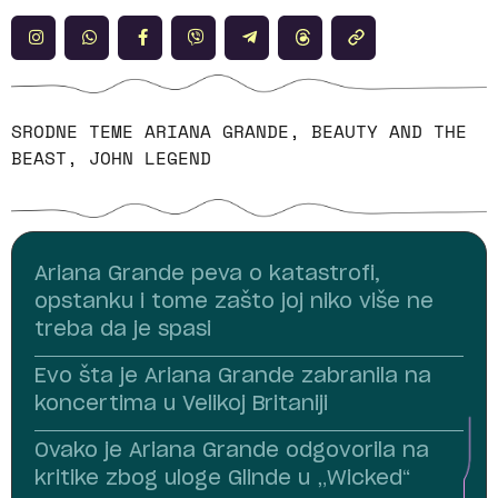
SRODNE TEME
ARIANA GRANDE
,
BEAUTY AND THE
BEAST
,
JOHN LEGEND
Ariana Grande peva o katastrofi,
opstanku i tome zašto joj niko više ne
treba da je spasi
Evo šta je Ariana Grande zabranila na
koncertima u Velikoj Britaniji
Ovako je Ariana Grande odgovorila na
kritike zbog uloge Glinde u „Wicked“