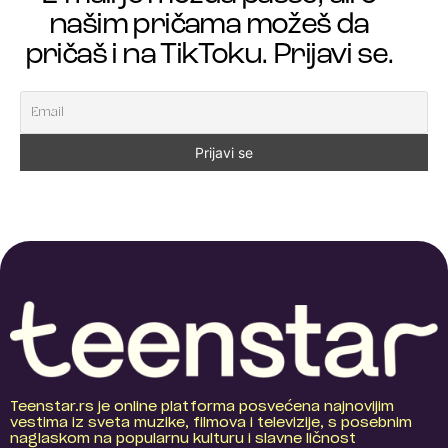
našim pričama možeš da
pričaš i na TikToku. Prijavi se.
Teenstar.rs je online platforma posvećena najnovijim
vestima iz sveta muzike, filmova i televizije, s posebnim
naglaskom na popularnu kulturu i slavne ličnost