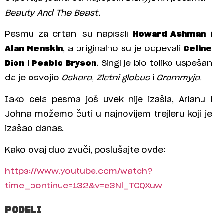
Beauty And The Beast.
Pesmu za crtani su napisali
Howard Ashman
i
Alan Menskin
, a originalno su je odpevali
Celine
Dion
i
Peablo Bryson
. Singl je bio toliko uspešan
da je osvojio
Oskara,
Zlatni globus
i
Grammyja.
Iako cela pesma još uvek nije izašla, Arianu i
Johna možemo čuti u najnovijem trejleru koji je
izašao danas.
Kako ovaj duo zvuči, poslušajte ovde:
https://www.youtube.com/watch?
time_continue=132&v=e3Nl_TCQXuw
PODELI