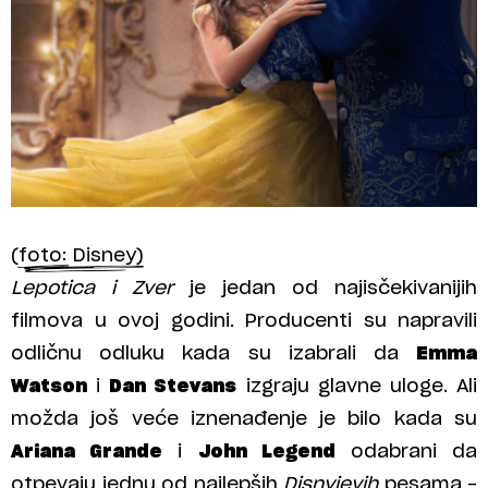
(foto: Disney)
Lepotica i Zver
je jedan od najisčekivanijih
filmova u ovoj godini. Producenti su napravili
odličnu odluku kada su izabrali da
Emma
Watson
i
Dan Stevans
izgraju glavne uloge. Ali
možda još veće iznenađenje je bilo kada su
Ariana Grande
i
John Legend
odabrani da
otpevaju jednu od najlepših
Disnyjevih
pesama –