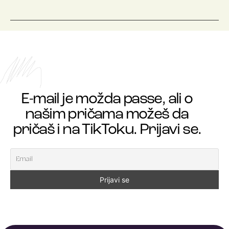
E-mail je možda passe, ali o
našim pričama možeš da
pričaš i na TikToku. Prijavi se.