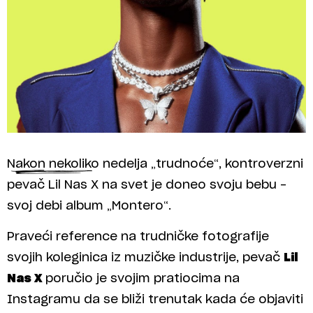
Nakon nekoliko nedelja „trudnoće“, kontroverzni
pevač Lil Nas X na svet je doneo svoju bebu –
svoj debi album „Montero“.
Praveći reference na trudničke fotografije
svojih koleginica iz muzičke industrije, pevač
Lil
Nas X
poručio je svojim pratiocima na
Instagramu da se bliži trenutak kada će objaviti