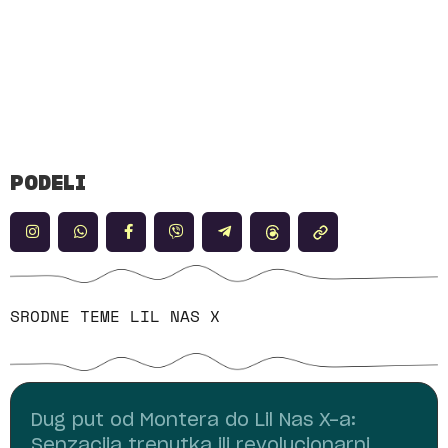
PODELI
SRODNE TEME
LIL NAS X
Dug put od Montera do Lil Nas X-a:
Senzacija trenutka ili revolucionarni