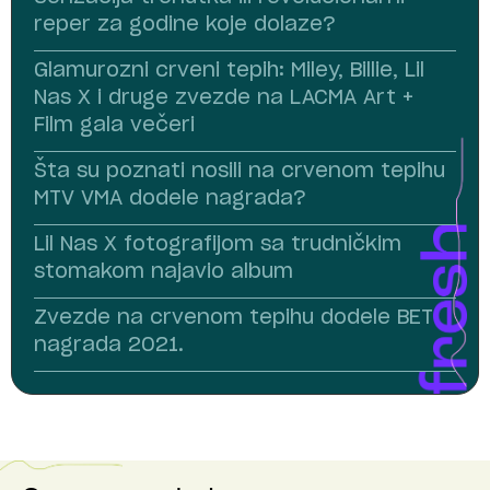
reper za godine koje dolaze?
Glamurozni crveni tepih: Miley, Billie, Lil
Nas X i druge zvezde na LACMA Art +
Film gala večeri
Šta su poznati nosili na crvenom tepihu
MTV VMA dodele nagrada?
Lil Nas X fotografijom sa trudničkim
stomakom najavio album
Zvezde na crvenom tepihu dodele BET
nagrada 2021.