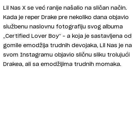
Lil Nas X se već ranije našalio na sličan način.
Kada je reper Drake pre nekoliko dana objavio
službenu naslovnu fotografiju svog albuma
„Certified Lover Boy“ – a koja je sastavljena od
gomile emodžija trudnih devojaka, Lil Nas je na
svom Instagramu objavio sličnu sliku trolujući
Drakea, ali sa emodžijima trudnih momaka.