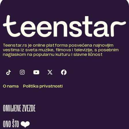
Teenstar.rs je online platforma posvećena najnovijim
vestima iz sveta muzike, filmova i televizije, s posebnim
naglaskom na popularnu kulturu i slavne ličnost
O nama
Politika privatnosti
OMILJENE ZVEZDE
ONO ŠTO ❤️