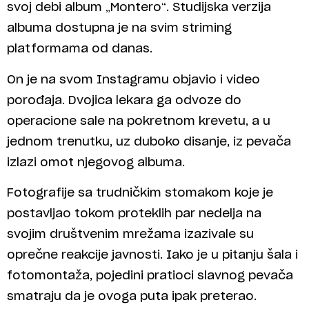
svoj debi album „Montero“. Studijska verzija
albuma dostupna je na svim striming
platformama od danas.
On je na svom Instagramu objavio i video
porođaja. Dvojica lekara ga odvoze do
operacione sale na pokretnom krevetu, a u
jednom trenutku, uz duboko disanje, iz pevača
izlazi omot njegovog albuma.
Fotografije sa trudničkim stomakom koje je
postavljao tokom proteklih par nedelja na
svojim društvenim mrežama izazivale su
oprečne reakcije javnosti. Iako je u pitanju šala i
fotomontaža, pojedini pratioci slavnog pevača
smatraju da je ovoga puta ipak preterao.