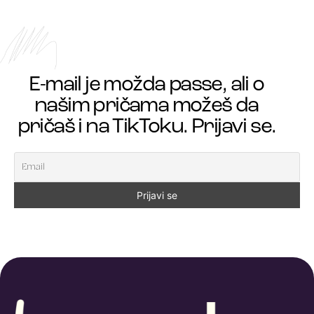
E-mail je možda passe, ali o
našim pričama možeš da
pričaš i na TikToku. Prijavi se.