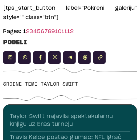
[tps_start_button label=“Pokreni galeriju“
style=““ class=“btn“]
Pages:
1
2
3
4
5
6
7
8
9
10
11
12
PODELI
SRODNE TEME
TAYLOR SWIFT
Taylor Swift najavila spektakularnu
knjigu uz Eras turneju
Travis Kelce postao glumac: NFL igrač