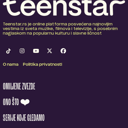
Teenstar.rs je online platforma posvećena najnovijim
vestima iz sveta muzike, filmova i televizije, s posebnim
naglaskom na popularnu kulturu i slavne ličnost
O nama
Politika privatnosti
OMILJENE ZVEZDE
ONO ŠTO ❤️
SERIJE KOJE GLEDAMO