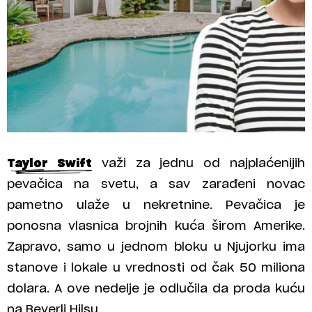
Taylor Swift
važi za jednu od najplaćenijih
pevačica na svetu, a sav zarađeni novac
pametno ulaže u nekretnine. Pevačica je
ponosna vlasnica brojnih kuća širom Amerike.
Zapravo, samo u jednom bloku u Njujorku ima
stanove i lokale u vrednosti od čak 50 miliona
dolara. A ove nedelje je odlučila da proda kuću
na Beverli Hilsu.