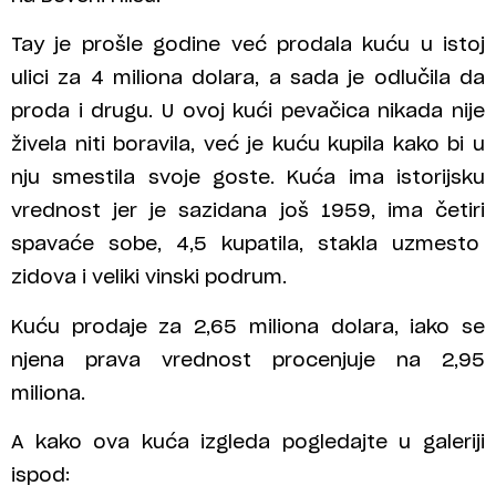
Tay je prošle godine već prodala kuću u istoj
ulici za 4 miliona dolara, a sada je odlučila da
proda i drugu. U ovoj kući pevačica nikada nije
živela niti boravila, već je kuću kupila kako bi u
nju smestila svoje goste. Kuća ima istorijsku
vrednost jer je sazidana još 1959, ima četiri
spavaće sobe, 4,5 kupatila, stakla uzmesto
zidova i veliki vinski podrum.
Kuću prodaje za 2,65 miliona dolara, iako se
njena prava vrednost procenjuje na 2,95
miliona.
A kako ova kuća izgleda pogledajte u galeriji
ispod: