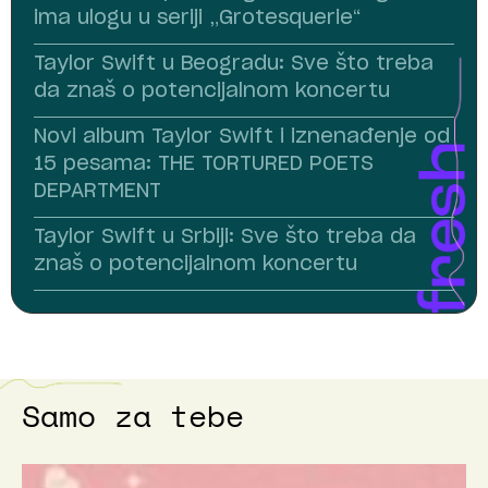
ima ulogu u seriji „Grotesquerie“
Taylor Swift u Beogradu: Sve što treba
da znaš o potencijalnom koncertu
Novi album Taylor Swift i iznenađenje od
15 pesama: THE TORTURED POETS
DEPARTMENT
Taylor Swift u Srbiji: Sve što treba da
znaš o potencijalnom koncertu
Samo za tebe