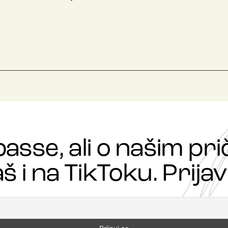
passe, ali o našim p
š i na TikToku. Prijavi