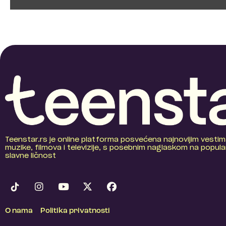
Teenstar.rs je online platforma posvećena najnovijim vestim
muzike, filmova i televizije, s posebnim naglaskom na popular
slavne ličnost
O nama
Politika privatnosti