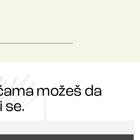
ričama možeš da
 se.