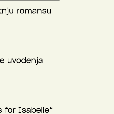
etnju romansu
le uvođenja
 for Isabelle“