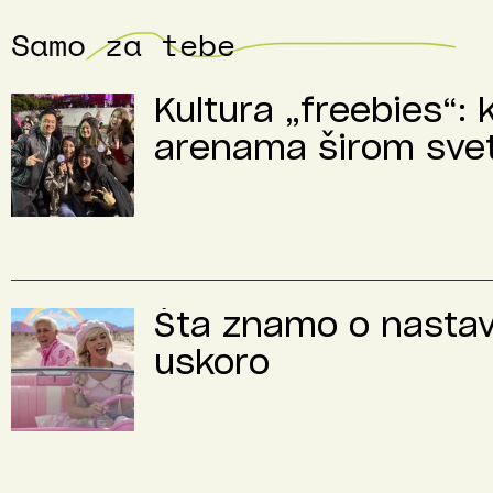
Samo za tebe
Kultura „freebies“: 
arenama širom sve
Šta znamo o nastavk
uskoro