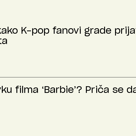
kako K-pop fanovi grade prija
ta
u filma ‘Barbie’? Priča se d