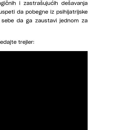
ičnih i zastrašujućih dešavanja
speti da pobegne iz psihijatrijske
d sebe da ga zaustavi jednom za
dajte trejler: