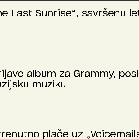
The Last Sunrise“, savršenu l
prijave album za Grammy, pos
azijsku muziku
trenutno plače uz „Voicemails