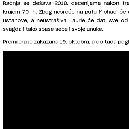
Radnja se dešava 2018. decenijama nakon trag
krajem 70-ih. Zbog nesreće na putu Michael će u
ustanove, a neustrašiva Laurie će dati sve o
svagda i tako spase sebe i svoje unuke.
Premijera je zakazana 19. oktobra, a do tada pogle