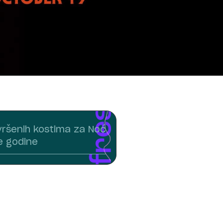
avršenih kostima za Noć
e godine