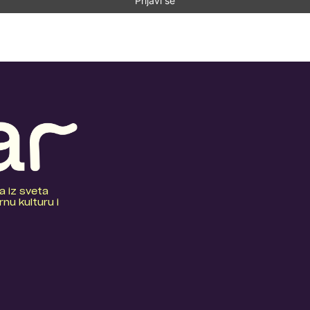
a iz sveta
nu kulturu i