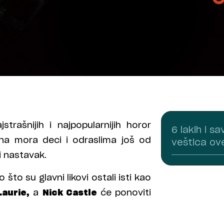
trašnijih i najpopularnijih horor
6 lakih i s
na mora deci i odraslima još od
veštica ov
i nastavak.
što su glavni likovi ostali isti kao
Laurie,
a
Nick Castle
će ponoviti