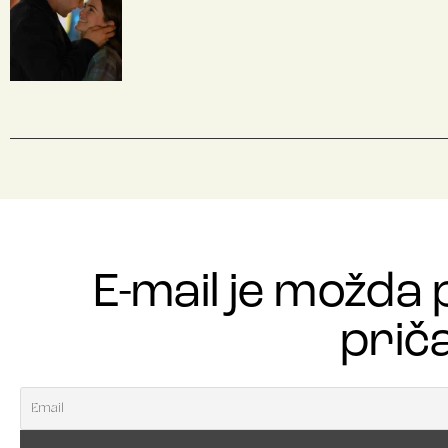
E-mail je možda 
priča