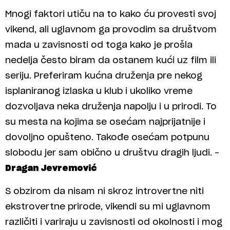
Mnogi faktori utiču na to kako ću provesti svoj
vikend, ali uglavnom ga provodim sa društvom
mada u zavisnosti od toga kako je prošla
nedelja često biram da ostanem kući uz film ili
seriju. Preferiram kućna druženja pre nekog
isplaniranog izlaska u klub i ukoliko vreme
dozvoljava neka druženja napolju i u prirodi. To
su mesta na kojima se osećam najprijatnije i
dovoljno opušteno. Takođe osećam potpunu
slobodu jer sam obično u društvu dragih ljudi. –
Dragan Jevremović
S obzirom da nisam ni skroz introvertne niti
ekstrovertne prirode, vikendi su mi uglavnom
različiti i variraju u zavisnosti od okolnosti i mog