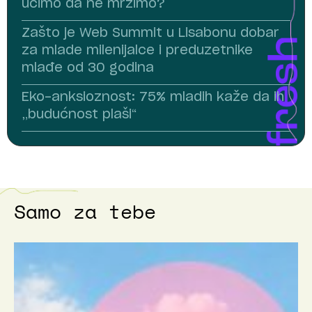
učimo da ne mrzimo?
Zašto je Web Summit u Lisabonu dobar
za mlade milenijalce i preduzetnike
mlađe od 30 godina
Eko-anksioznost: 75% mladih kaže da ih
„budućnost plaši“
Samo za tebe