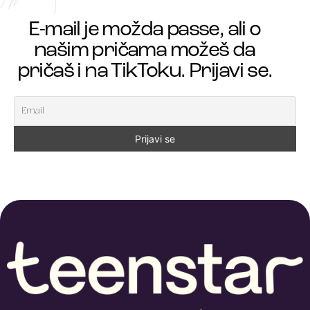
E-mail je možda passe, ali o
našim pričama možeš da
pričaš i na TikToku. Prijavi se.