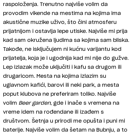
raspoloženja. Trenutno najviše volim da
provodim vikende na mestima na kojima ima
akustične muzike uživo, što čini atmosferu
prijatnijom i ostavlja lepe utiske. Najviše mi prija
kad sam okružena ljudima sa kojima sam bliska.
Takođe, ne isključujem ni kućnu varijantu kod
prijatelja, koja je i ugodnija kad mi nije do gužve.
Lep izlazak može uključiti i kafu sa drugom ili
drugaricom. Mesta na kojima izlazim su
uglavnom kafići, barovi ili neki park, a mesta
poput klubova ne preferiram toliko. Najviše
volim
Beer garden
, gde i inače s vremena na
vreme idem na rođendane ili izađem s
društvom. Šetnja u prirodi me opušta i puni mi
baterije. Najviše volim da šetam na Bubnju, a to