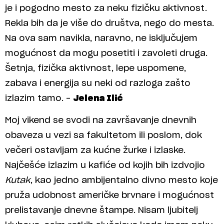
je i pogodno mesto za neku fizičku aktivnost.
Rekla bih da je više do društva, nego do mesta.
Na ova sam navikla, naravno, ne isključujem
mogućnost da mogu posetiti i zavoleti druga.
Šetnja, fizička aktivnost, lepe uspomene,
zabava i energija su neki od razloga zašto
izlazim tamo. –
Jelena Ilić
Moj vikend se svodi na završavanje dnevnih
obaveza u vezi sa fakultetom ili poslom, dok
večeri ostavljam za kućne žurke i izlaske.
Najčešće izlazim u kafiće od kojih bih izdvojio
Kutak
, kao jedno ambijentalno divno mesto koje
pruža udobnost američke brvnare i mogućnost
prelistavanje dnevne štampe. Nisam ljubitelj