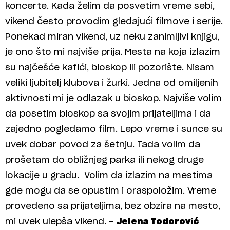
koncerte. Kada želim da posvetim vreme sebi,
vikend često provodim gledajući filmove i serije.
Ponekad miran vikend, uz neku zanimljivi knjigu,
je ono što mi najviše prija. Mesta na koja izlazim
su najčešće kafići, bioskop ili pozorište. Nisam
veliki ljubitelj klubova i žurki. Jedna od omiljenih
aktivnosti mi je odlazak u bioskop. Najviše volim
da posetim bioskop sa svojim prijateljima i da
zajedno pogledamo film. Lepo vreme i sunce su
uvek dobar povod za šetnju. Tada volim da
prošetam do obližnjeg parka ili nekog druge
lokacije u gradu. Volim da izlazim na mestima
gde mogu da se opustim i oraspoložim. Vreme
provedeno sa prijateljima, bez obzira na mesto,
mi uvek ulepša vikend. –
Jelena Todorović