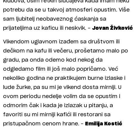
klubova, osim retkih slučajeva kada imam neku
potrebu da se u takvoj atmosferi opustim. Više
sam ljubitelj neobaveznog ćaskanja sa
prijateljima uz kaficu ili neskvik. –
Jovan Živković
Vikendom uglavnom izađem sa društvom ili
dečkom na kafu ili večeru, prošetamo malo po
gradu, pa onda odemo kod nekog da
odgledamo film ili još malo popričamo. Već
nekoliko godina ne praktikujem burne izlaske i
lude žurke, pa su mi je vikend dosta mirniji. U
ovom periodu nedelje volim da se opustim i
odmorim čak i kada je izlazak u pitanju, a
favoriti su mi mirniji kafići ili restorani sa
pristupačnom cenom hrane. –
Emilija Kostić