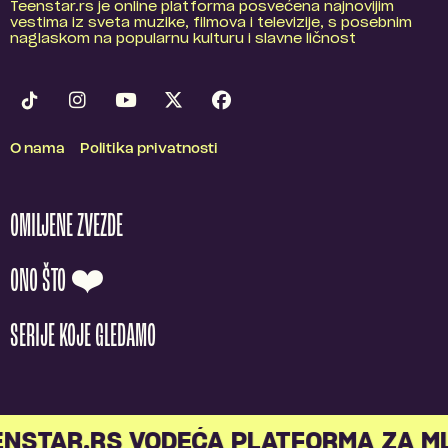
Teenstar.rs je online platforma posvećena najnovijim
vestima iz sveta muzike, filmova i televizije, s posebnim
naglaskom na popularnu kulturu i slavne ličnost
O nama
Politika privatnosti
OMILJENE ZVEZDE
ONO ŠTO ❤️
SERIJE KOJE GLEDAMO
TAR.RS VODEĆA PLATFORMA ZA MLA