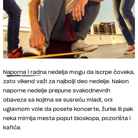
Naporna i radna nedelja mogu da iscrpe čoveka,
zato vikend važi za najbolji deo nedelje. Nakon
naporne nedelje prepune svakodnevnih
obaveza sa kojima se susreću mladi, oni
uglavnom vole da posete koncerte, žurke ili pak
neka mirnija mesta poput bioskopa, pozorišta i
kafića.