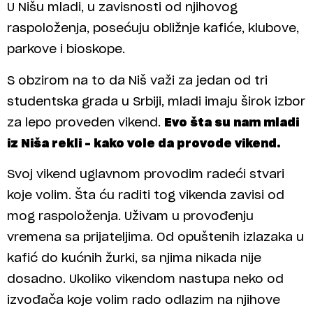
U Nišu mladi, u zavisnosti od njihovog
raspoloženja, posećuju obližnje kafiće, klubove,
parkove i bioskope.
S obzirom na to da Niš važi za jedan od tri
studentska grada u Srbiji, mladi imaju širok izbor
za lepo proveden vikend.
Evo šta su nam mladi
iz Niša rekli – kako vole da provode vikend.
Svoj vikend uglavnom provodim radeći stvari
koje volim. Šta ću raditi tog vikenda zavisi od
mog raspoloženja. Uživam u provođenju
vremena sa prijateljima. Od opuštenih izlazaka u
kafić do kućnih žurki, sa njima nikada nije
dosadno. Ukoliko vikendom nastupa neko od
izvođača koje volim rado odlazim na njihove