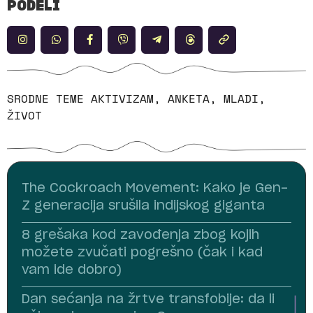
PODELI
SRODNE TEME
AKTIVIZAM
,
ANKETA
,
MLADI
,
ŽIVOT
The Cockroach Movement: Kako je Gen-
Z generacija srušila indijskog giganta
8 grešaka kod zavođenja zbog kojih
možete zvučati pogrešno (čak i kad
vam ide dobro)
Dan sećanja na žrtve transfobije: da li