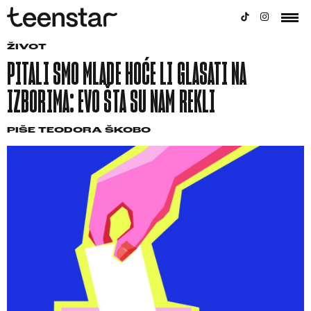
ŽIVOT
PITALI SMO MLADE HOĆE LI GLASATI NA
IZBORIMA: EVO ŠTA SU NAM REKLI
PIŠE
TEODORA ŠKOBO