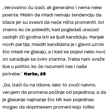
„Verovatno ću izaći, ali generalno i nema neke
poente. Mislim da mladi nemaju tendenciju da
izlaze jer su svesni da neće ništa promeniti. Svi
znamo ko će pobediti, kad pogledaš unazad
zadnjih 20 godina isti se ljudi kandiduju. Manjak
novih partija, mladih kandidata je i glavni uzrok
što mladi ne glasaju, a i kad se pojavi neko novi,
on saradjuje sa ovim starima. Treba nam sveže
lice u politici, ko će razumeti nas i naše
potrebe.“
Marko, 25
„Da, izaći ću na izbore, iako to zvuči naivno,
verujem da promena počinje od pojedinca, a da
je glasanje najmanje što bih kao pojedinac
mogao da doprinesem promeni koju toliko