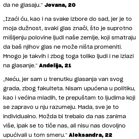
da ne glasaju.“
Jovana, 20
„Izaći ću, kao i na svake izbore do sad, jer je to
moja dužnost, svaki glas znači, što je suprotno
mišljenju polovine ljudi naše zemlje, koji smatraju
da baš njihov glas ne može ništa promeniti.
Mnogo je takvih i zbog toga toliko ljudi i ne izlazi
na glasanje.“
Anđelija, 21
„Neću, jer sam u trenutku glasanja van svog
grada, zbog fakulteta. Nisam upućena u politiku,
kao i većina mladih, te prepuštam to ljudima koji
se zapravo u nju razumeju. Mada, sve je to
individualno. Možda bi trebalo da nas zanima
više, ipak se to tiče nas, ali nisu nas dovoljno
upućivali u tom smeru.“
Aleksandra, 22