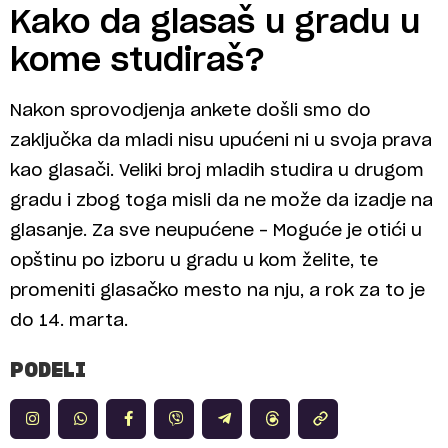
Kako da glasaš u gradu u
kome studiraš?
Nakon sprovodjenja ankete došli smo do
zaključka da mladi nisu upućeni ni u svoja prava
kao glasači. Veliki broj mladih studira u drugom
gradu i zbog toga misli da ne može da izadje na
glasanje. Za sve neupućene – Moguće je otići u
opštinu po izboru u gradu u kom želite, te
promeniti glasačko mesto na nju, a rok za to je
do 14. marta.
PODELI