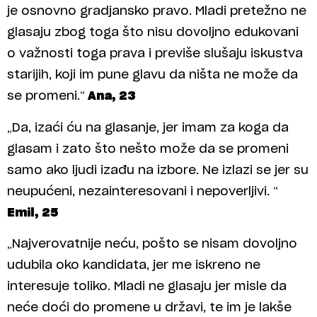
je osnovno gradjansko pravo. Mladi pretežno ne
glasaju zbog toga što nisu dovoljno edukovani
o važnosti toga prava i previše slušaju iskustva
starijih, koji im pune glavu da ništa ne može da
se promeni.“
Ana, 23
„Da, izaći ću na glasanje, jer imam za koga da
glasam i zato što nešto može da se promeni
samo ako ljudi izađu na izbore. Ne izlazi se jer su
neupućeni, nezainteresovani i nepoverljivi. “
Emil, 25
„Najverovatnije neću, pošto se nisam dovoljno
udubila oko kandidata, jer me iskreno ne
interesuje toliko. Mladi ne glasaju jer misle da
neće doći do promene u državi, te im je lakše