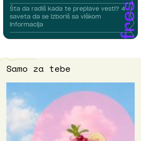
Šta da radiš kada te preplave vesti? 4
saveta da se izboriš sa viškom
informacija
Samo za tebe