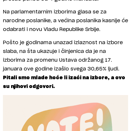
Na parlamentarnim izborima glasa se za
narodne poslanike, a većina poslanika kasnije će
odabrati i novu Vladu Republike Srbije.
Pošto je godinama unazad izlaznost na izbore
slaba, na šta ukazuje i činjenica da je na
izborima za promenu Ustava održanog 17.
januara ove godine izašlo svega 30,65% ljudi.
Pitali smo mlade hoće li izaći na izbore, a ovo
su njihovi odgovori.