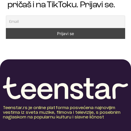
pričaš i na TikToku. Prijavi se.
Teenstar.rs je online platforma posvećena najnovijim
vestima iz sveta muzike, filmova i televizije, s posebnim
naglaskom na popularnu kulturu i slavne ličnost