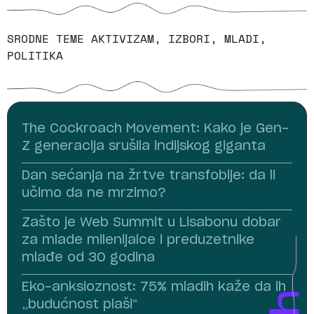
SRODNE TEME
AKTIVIZAM
,
IZBORI
,
MLADI
,
POLITIKA
The Cockroach Movement: Kako je Gen-
Z generacija srušila indijskog giganta
Dan sećanja na žrtve transfobije: da li
učimo da ne mrzimo?
Zašto je Web Summit u Lisabonu dobar
za mlade milenijalce i preduzetnike
mlađe od 30 godina
Eko-anksioznost: 75% mladih kaže da ih
„budućnost plaši“