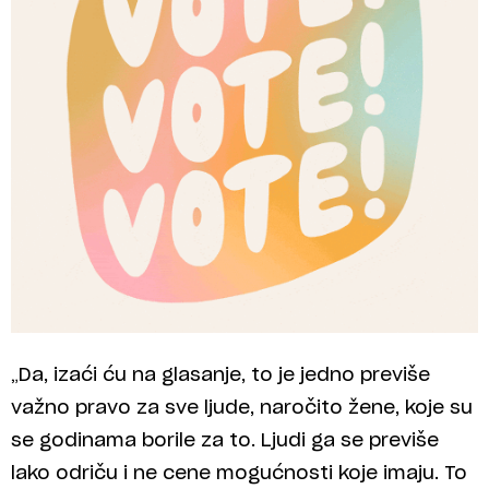
„Da, izaći ću na glasanje, to je jedno previše
važno pravo za sve ljude, naročito žene, koje su
se godinama borile za to. Ljudi ga se previše
lako odriču i ne cene mogućnosti koje imaju. To