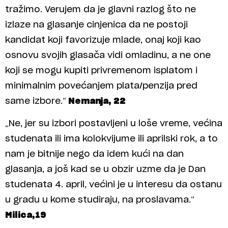
tražimo. Verujem da je glavni razlog što ne
izlaze na glasanje cinjenica da ne postoji
kandidat koji favorizuje mlade, onaj koji kao
osnovu svojih glasača vidi omladinu, a ne one
koji se mogu kupiti privremenom isplatom i
minimalnim povećanjem plata/penzija pred
same izbore.“
Nemanja, 22
„Ne, jer su izbori postavljeni u loše vreme, većina
studenata ili ima kolokvijume ili aprilski rok, a to
nam je bitnije nego da idem kući na dan
glasanja, a još kad se u obzir uzme da je Dan
studenata 4. april, većini je u interesu da ostanu
u gradu u kome studiraju, na proslavama.“
Milica,19