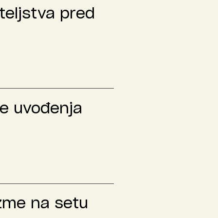
teljstva pred
le uvođenja
izme na setu