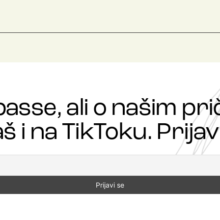
passe, ali o našim p
š i na TikToku. Prijavi