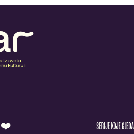
a iz sveta
nu kulturu i
O ❤️
SERIJE KOJE GLED