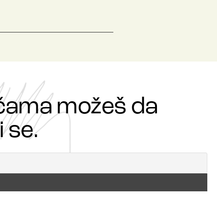
ričama možeš da
 se.