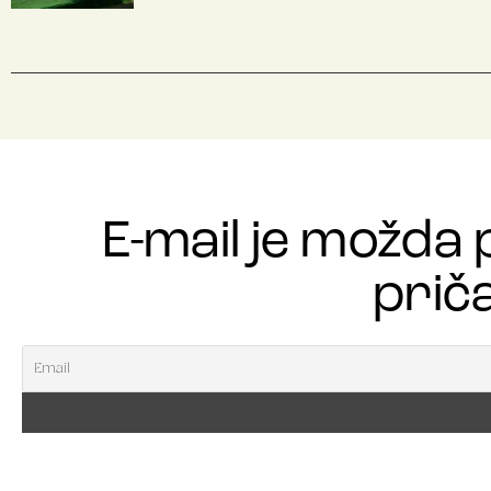
E-mail je možda 
priča