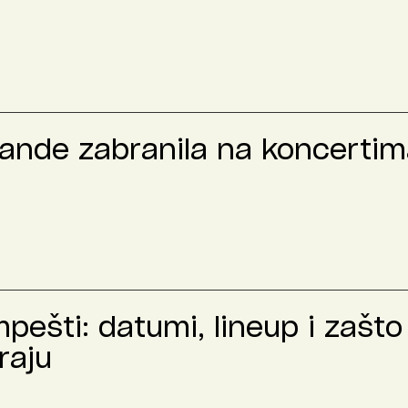
rande zabranila na koncertima
ešti: datumi, lineup i zašto 
raju