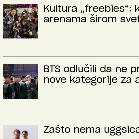
Kultura „freebies“: 
arenama širom sve
BTS odlučili da ne 
nove kategorije za 
Zašto nema uggsica 