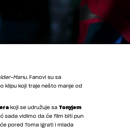
ider-Manu
. Fanovi su sa
o klipu koji traje nešto manje od
era
koji se udružuje sa
Tonyjem
eć sada vidimo da će film biti pun
 će pored Toma igrati i mlada