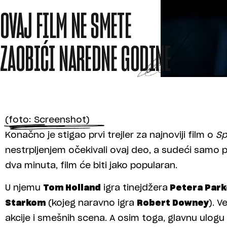
OVAJ FILM NE SMETE
ZAOBIĆI NAREDNE GODINE
(foto: Screenshot)
Konačno je stigao prvi trejler za najnoviji film o
Sp
nestrpljenjem očekivali ovaj deo, a sudeći samo p
dva minuta, film će biti jako popularan.
U njemu
Tom Holland
igra tinejdžera
Petera Park
Starkom
(kojeg naravno igra
Robert Downey
). V
akcije i smešnih scena. A osim toga, glavnu ulogu