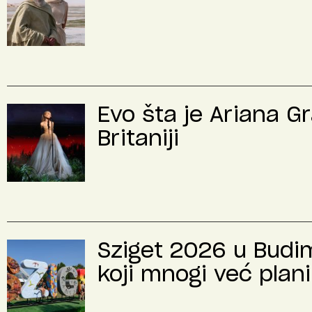
Evo šta je Ariana G
Britaniji
Sziget 2026 u Budimp
koji mnogi već plani