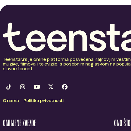
Teenstar.rs je online platforma posvećena najnovijim vestim
muzike, filmova i televizije, s posebnim naglaskom na popular
slavne ličnost
O nama
Politika privatnosti
OMILJENE ZVEZDE
ONO ŠT