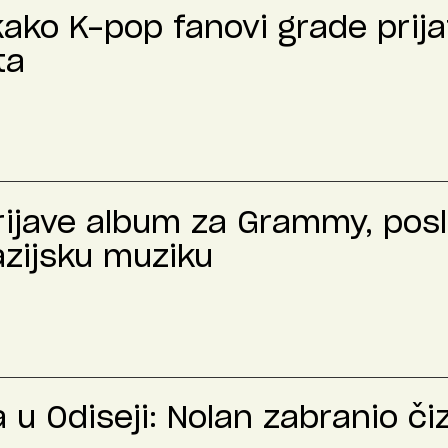
kako K-pop fanovi grade prija
ta
prijave album za Grammy, pos
azijsku muziku
u Odiseji: Nolan zabranio č