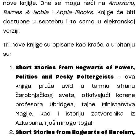
nove knjige. One se mogu naći na
Amazonu
,
Barnes & Noble
i
Apple iBooks
. Knjige će biti
dostupne u septebru i to samo u elekronskoj
verziji.
Tri nove knjige su opisane kao kraće, a u pitanju
su:
Short Stories from Hogwarts of Power,
Politics and Pesky Poltergeists
– ova
knjiga pruža uvid u tamnu stranu
čarobnjačkog sveta, otkrivajući korene
profesora Ubridgea, tajne Ministarstva
Magije, kao i istoriju zatvorenika iz
Azkabana, i još mnogo toga!
Short Stories from Hogwarts of Heroism,