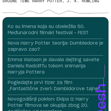
SRODNE TEME
HARRY POTTER
,
J. K. ROWLING
Ko su imena koja su obeležila 50.
Međunarodni filmski festival – FEST
Nova Harry Potter teorija: Dumbledore je
zapravo zao?
Emma Watson je davala dejting savete
Danielu Radcliffu tokom snimanja
Harryja Pottera
Pogledajte prvi tizer za film
„Fantastične zveri: Dambldorove tajne“
Novogodišnji poklon: Ekipa iz Harry
Potter filmova se okuplja zbog 20.