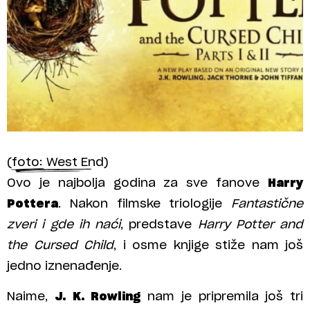
(foto: West End)
Ovo je najbolja godina za sve fanove
Harry
Pottera
. Nakon filmske triologije
Fantastične
zveri i gde ih naći
, predstave
Harry Potter and
the Cursed Child
, i osme knjige stiže nam još
jedno iznenađenje.
Naime,
J. K. Rowling
nam je pripremila još tri