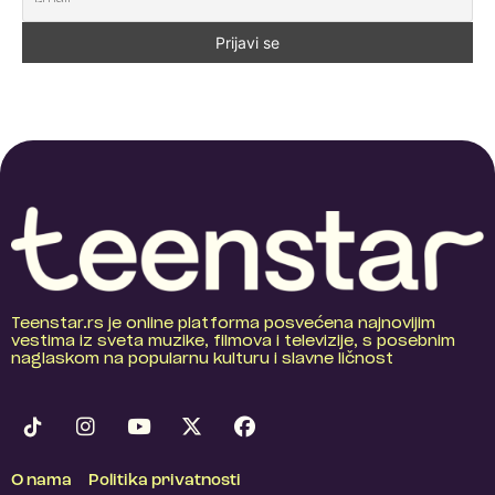
Teenstar.rs je online platforma posvećena najnovijim
vestima iz sveta muzike, filmova i televizije, s posebnim
naglaskom na popularnu kulturu i slavne ličnost
O nama
Politika privatnosti