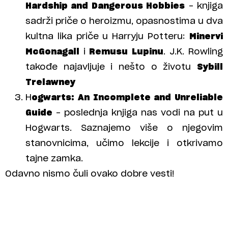
Hardship and Dangerous Hobbies
– knjiga
sadrži priče o heroizmu, opasnostima u dva
kultna lika priče u Harryju Potteru:
Minervi
McGonagall
i
Remusu Lupinu
. J.K. Rowling
takođe najavljuje i nešto o životu
Sybill
Trelawney
H
ogwarts: An Incomplete and Unreliable
Guide
– poslednja knjiga nas vodi na put u
Hogwarts. Saznajemo više o njegovim
stanovnicima, učimo lekcije i otkrivamo
tajne zamka.
Odavno nismo čuli ovako dobre vesti!