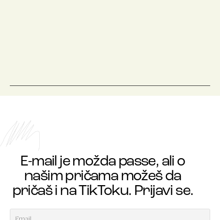
E-mail je možda passe, ali o
našim pričama možeš da
pričaš i na TikToku. Prijavi se.