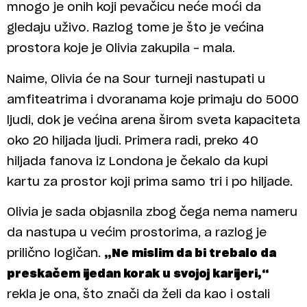
mnogo je onih koji pevačicu neće moći da
gledaju uživo. Razlog tome je što je većina
prostora koje je Olivia zakupila – mala.
Naime, Olivia će na Sour turneji nastupati u
amfiteatrima i dvoranama koje primaju do 5000
ljudi, dok je većina arena širom sveta kapaciteta
oko 20 hiljada ljudi. Primera radi, preko 40
hiljada fanova iz Londona je čekalo da kupi
kartu za prostor koji prima samo tri i po hiljade.
Olivia je sada objasnila zbog čega nema nameru
da nastupa u većim prostorima, a razlog je
prilično logičan.
„Ne mislim da bi trebalo da
preskačem ijedan korak u svojoj karijeri,“
rekla je ona, što znači da želi da kao i ostali