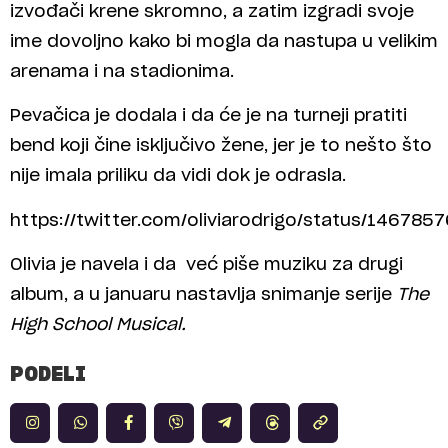
izvođači krene skromno, a zatim izgradi svoje
ime dovoljno kako bi mogla da nastupa u velikim
arenama i na stadionima.
Pevačica je dodala i da će je na turneji pratiti
bend koji čine isključivo žene, jer je to nešto što
nije imala priliku da vidi dok je odrasla.
https://twitter.com/oliviarodrigo/status/14678
Olivia je navela i da već piše muziku za drugi
album, a u januaru nastavlja snimanje serije
The
High School Musical.
PODELI