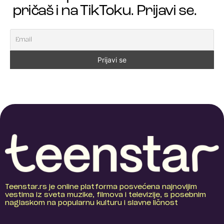
pričaš i na TikToku. Prijavi se.
Teenstar.rs je online platforma posvećena najnovijim
vestima iz sveta muzike, filmova i televizije, s posebnim
naglaskom na popularnu kulturu i slavne ličnost