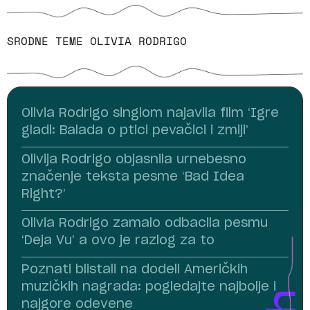
SRODNE TEME
OLIVIA RODRIGO
Olivia Rodrigo singlom najavila film ‘Igre
gladi: Balada o ptici pevačici i zmiji’
Olivija Rodrigo objasnila urnebesno
značenje teksta pesme ‘Bad Idea
Right?’
Olivia Rodrigo zamalo odbacila pesmu
‘Deja Vu’ a ovo je razlog za to
Poznati blistali na dodeli Američkih
muzičkih nagrada: pogledajte najbolje i
najgore odevene