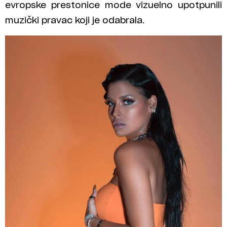
evropske prestonice mode vizuelno upotpunili
muzički pravac koji je odabrala.