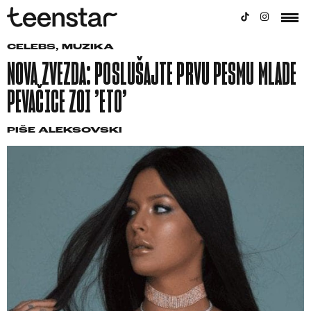
CELEBS
,
MUZIKA
NOVA ZVEZDA: POSLUŠAJTE PRVU PESMU MLADE
PEVAČICE ZOI ’ETO’
PIŠE
ALEKSOVSKI