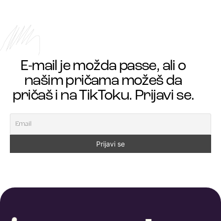
E-mail je možda passe, ali o
našim pričama možeš da
pričaš i na TikToku. Prijavi se.