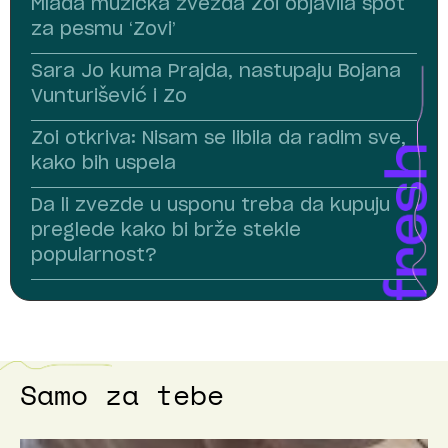
Mlada muzička zvezda Zoi objavila spot
za pesmu ‘Zovi’
Sara Jo kuma Prajda, nastupaju Bojana
Vunturišević i Zo
Zoi otkriva: Nisam se libila da radim sve,
kako bih uspela
Da li zvezde u usponu treba da kupuju
preglede kako bi brže stekle
popularnost?
Samo za tebe