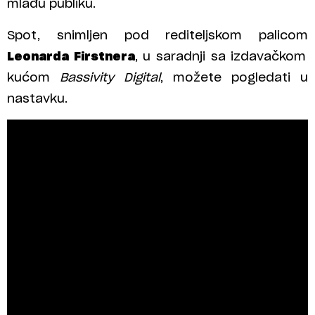
mlađu publiku.
Spot, snimljen pod rediteljskom palicom
Leonarda Firstnera
, u saradnji sa izdavačkom
kućom
Bassivity Digital
, možete pogledati u
nastavku.