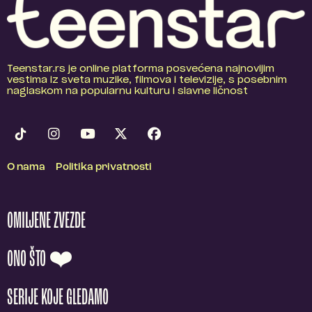
Teenstar.rs je online platforma posvećena najnovijim
vestima iz sveta muzike, filmova i televizije, s posebnim
naglaskom na popularnu kulturu i slavne ličnost
O nama
Politika privatnosti
OMILJENE ZVEZDE
ONO ŠTO ❤️
SERIJE KOJE GLEDAMO