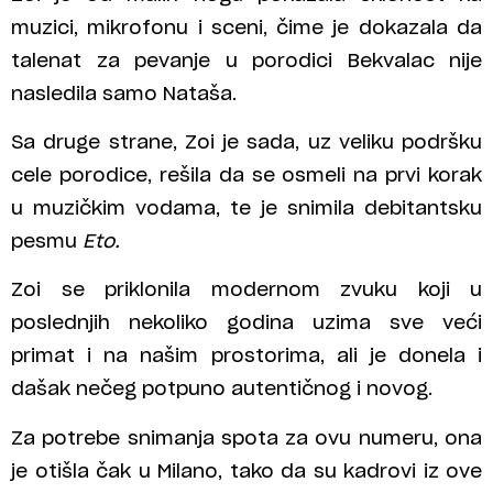
muzici, mikrofonu i sceni, čime je dokazala da
talenat za pevanje u porodici Bekvalac nije
nasledila samo Nataša.
Sa druge strane, Zoi je sada, uz veliku podršku
cele porodice, rešila da se osmeli na prvi korak
u muzičkim vodama, te je snimila debitantsku
pesmu
Eto.
Zoi se priklonila modernom zvuku koji u
poslednjih nekoliko godina uzima sve veći
primat i na našim prostorima, ali je donela i
dašak nečeg potpuno autentičnog i novog.
Za potrebe snimanja spota za ovu numeru, ona
je otišla čak u Milano, tako da su kadrovi iz ove