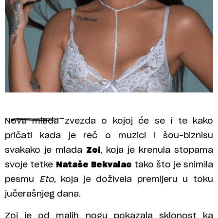
Nova mlada zvezda o kojoj će se i te kako
pričati kada je reč o muzici i šou-biznisu
svakako je mlada
Zoi
, koja je krenula stopama
svoje tetke
Nataše
Bekvalac
tako što je snimila
pesmu
Eto,
koja je doživela premijeru u toku
jučerašnjeg dana.
Zoi je od malih nogu pokazala sklonost ka