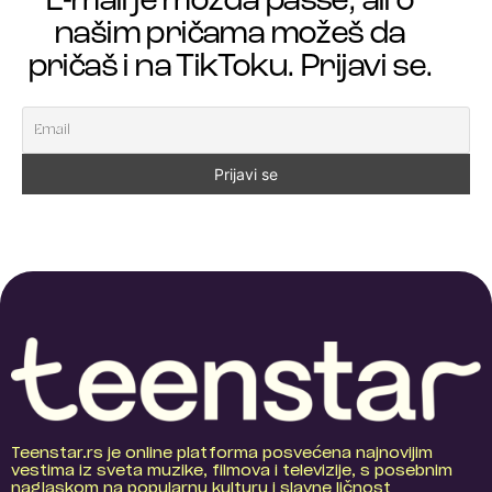
E-mail je možda passe, ali o
našim pričama možeš da
pričaš i na TikToku. Prijavi se.
Teenstar.rs je online platforma posvećena najnovijim
vestima iz sveta muzike, filmova i televizije, s posebnim
naglaskom na popularnu kulturu i slavne ličnost