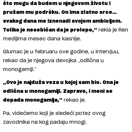
što mogu da budem u njegovom životu i
pružam mu podršku. On ima zlatno srce…
svakog dana me iznenadi svojom ambicijom.
Toliko je nesebičan da je prelepo,“
rekla je Ren
medijima mesec dana kasnije.
Glumac je u februaru ove godine, u intervjuu,
rekao da je njegova devojka „odlična u
monogamiji.“
„Ovo je najduža veza u kojoj sam bio. Ona je
odlična u monogamiji. Zapravo, i meni se
dopada monogamija,“
rekao je.
Pa, videćemo koji je sledeći potez ovog
zavodnika na kog padaju mnogi.