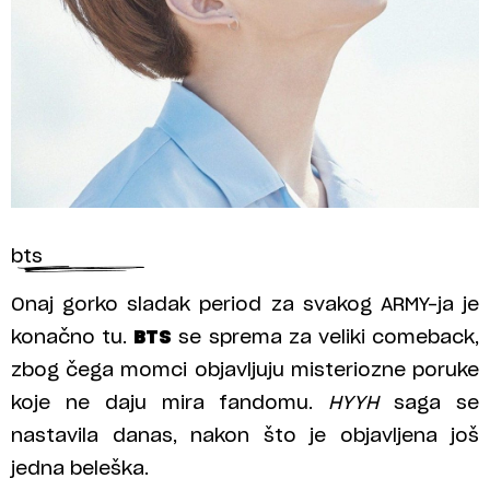
bts
Onaj gorko sladak period za svakog ARMY-ja je
konačno tu.
BTS
se sprema za veliki comeback,
zbog čega momci objavljuju misteriozne poruke
koje ne daju mira fandomu.
HYYH
saga se
nastavila danas, nakon što je objavljena još
jedna beleška.