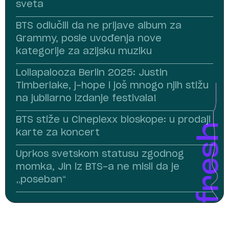
sveta
BTS odlučili da ne prijave album za
Grammy, posle uvođenja nove
kategorije za azijsku muziku
Lollapalooza Berlin 2025: Justin
Timberlake, j-hope i još mnogo njih stižu
na jubilarno izdanje festivala!
BTS stiže u Cineplexx bioskope: u prodaji
karte za koncert
Uprkos svetskom statusu zgodnog
momka, Jin iz BTS-a ne misli da je
„poseban“