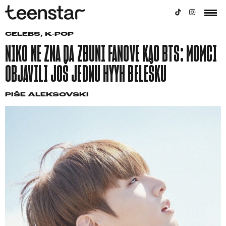
CELEBS
,
K-POP
NIKO NE ZNA DA ZBUNI FANOVE KAO BTS: MOMCI
OBJAVILI JOŠ JEDNU HYYH BELEŠKU
PIŠE
ALEKSOVSKI