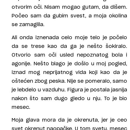
otvorim oči. Nisam mogao gutam, da dišem.
Počeo sam da gubim svest, a moja okolina
se zamaglila.
Ali onda iznenada celo moje telo je počelo
da se trese kao da ga je nešto šokiralo.
Otvorio sam oči usled nepoznatog bola i
agonije. Nešto blago je došlo u moj pogled,
iznad mog neprijatnog vida koji kao da je
oštećen zbog peska. Nije se pomeralo, samo
je lebdelo u vazduhu. Figura je postala jasnija
nakon što sam dugo gledo u nju. To je bio
mesec.
Moja glava mora da je okrenuta, jer je ceo
svet okrenut naopačke. U tom svetu, mesec