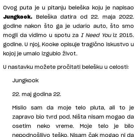
Ovog puta je u pitanju beleška koju je napisao
Jungkook.
Beleška datira od 22. maja 2022.
godine nakon što ga je udario auto, što smo
mogli da vidimo u spotu za
I Need You
iz 2015.
godine. U njoj, Kooke opisuje tragično iskustvo u
kojoj je umalo izgubio život.
U nastavku možete pročitati belešku u celosti:
Jungkook
22. maj godina 22.
Mislio sam da moje telo pluta, ali to je
zapravo bio tvrd pod. Ništa nisam mogao da
osetim neko vreme. Moje telo je bilo
nepodnošljivo teško. Nisam čak mogao ni da