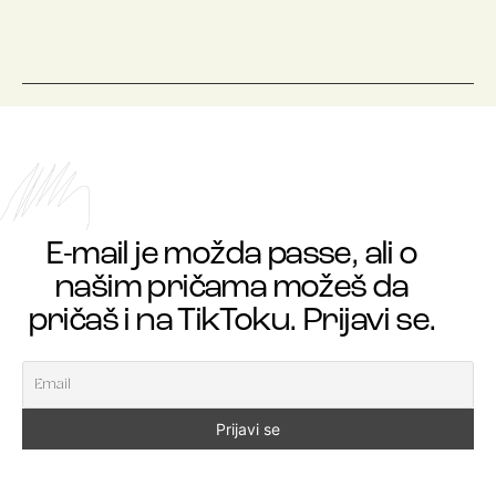
E-mail je možda passe, ali o
našim pričama možeš da
pričaš i na TikToku. Prijavi se.