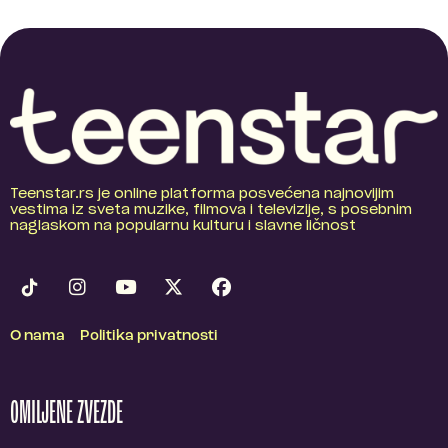
Teenstar.rs je online platforma posvećena najnovijim
vestima iz sveta muzike, filmova i televizije, s posebnim
naglaskom na popularnu kulturu i slavne ličnost
O nama
Politika privatnosti
OMILJENE ZVEZDE