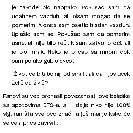
je takođe bio naopako. Pokušao sam da
udahnem vazduh, ali nisam mogao da se
pomerim. A onda sam osetio hladan vazduh.
Uplašio sam se. Pokušao sam da pomerim
usne, ali nije bilo reči. Nisam zatvorio oči, ali
je bio mrak. Neko je pričao sa mnom dok
sam polako gubio svest.
“Život će biti bolniji od smrti, ali da li još uvek
želiš da živiš?“
Fanovi su već pronašli povezanosti ove beleške
sa spotovima BTS-a, ali i dalje niko nije 100%
siguran šta sve ovo znači, a još manje kako će
se cela priča završiti.