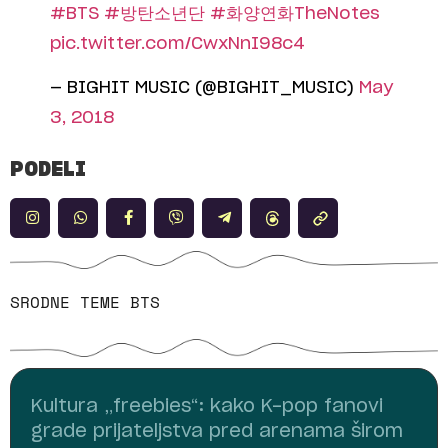
#BTS
#방탄소년단
#화양연화TheNotes
pic.twitter.com/CwxNnI98c4
— BIGHIT MUSIC (@BIGHIT_MUSIC)
May
3, 2018
PODELI
SRODNE TEME
BTS
Kultura „freebies“: kako K-pop fanovi
grade prijateljstva pred arenama širom