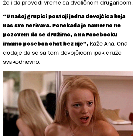
želi da provodi vreme sa dvoličnom drugaricom.
“U našoj grupici postoji jedna devojčica koja
nas sve nerivara. Ponekada je namerno ne
pozovem da se družimo, a na Facebooku
imamo poseban chat bez nje“,
kaže Ana. Ona
dodaje da se sa tom devojčicom ipak druže
svakodnevno.