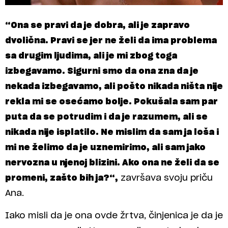
“Ona se pravi da je dobra, ali je zapravo
dvolična. Pravi se jer ne želi da ima problema
sa drugim ljudima, ali je mi zbog toga
izbegavamo. Sigurni smo da ona zna da je
nekada izbegavamo, ali pošto nikada ništa nije
rekla mi se osećamo bolje. Pokušala sam par
puta da se potrudim i da je razumem, ali se
nikada nije isplatilo. Ne mislim da sam ja loša i
mi ne želimo da je uznemirimo, ali sam jako
nervozna u njenoj blizini. Ako ona ne želi da se
promeni, zašto bih ja?“,
završava svoju priču
Ana.
Iako misli da je ona ovde žrtva, činjenica je da je