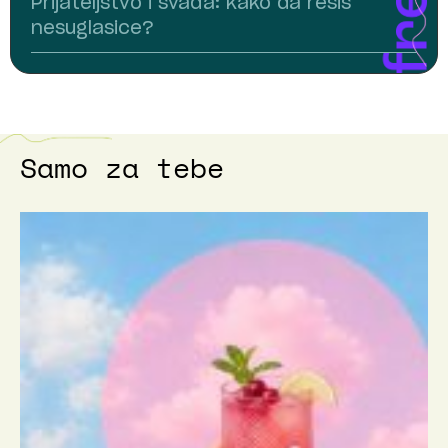
Prijateljstvo i svađa: kako da rešiš
nesuglasice?
Samo za tebe