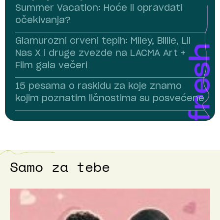
Summer Vacation: Hoće li opravdati
očekivanja?
Glamurozni crveni tepih: Miley, Billie, Lil
Nas X i druge zvezde na LACMA Art +
Film gala večeri
15 pesama o raskidu za koje znamo
kojim poznatim ličnostima su posvećene
Samo za tebe