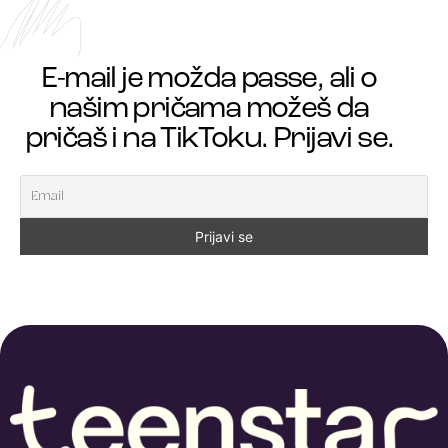
E-mail je možda passe, ali o
našim pričama možeš da
pričaš i na TikToku. Prijavi se.