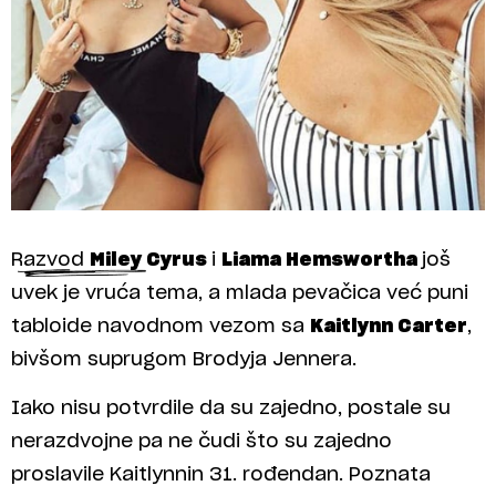
Razvod
Miley Cyrus
i
Liama Hemswortha
još
uvek je vruća tema, a mlada pevačica već puni
tabloide navodnom vezom sa
Kaitlynn Carter
,
bivšom suprugom Brodyja Jennera.
Iako nisu potvrdile da su zajedno, postale su
nerazdvojne pa ne čudi što su zajedno
proslavile Kaitlynnin 31. rođendan. Poznata