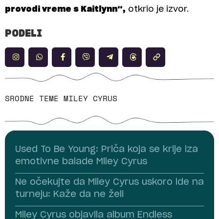
provodi vreme s Kaitlynn“,
otkrio je izvor.
PODELI
SRODNE TEME
MILEY CYRUS
Used To Be Young: Priča koja se krije iza
emotivne balade Miley Cyrus
Ne očekujte da Miley Cyrus uskoro ide na
turneju: Kaže da ne želi
Miley Cyrus objavila album Endless