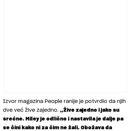
Izvor magazina People ranije je potvrdio da njih
dve već žive zajedno.
„Žive zajedno i jako su
srećne. Miley je odlično i nastavila je dalje pa
se čini kako ni za čim ne žali. Obožava da