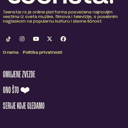
Teenstar.rs je online platforma posvećena najnovijim
vestima iz sveta muzike, filmova i televizije, s posebnim
naglaskom na popularnu kulturu i slavne ličnost
O nama
Politika privatnosti
OMILJENE ZVEZDE
ONO ŠTO ❤️
SERIJE KOJE GLEDAMO