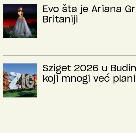
Evo šta je Ariana G
Britaniji
Sziget 2026 u Budimp
koji mnogi već plani