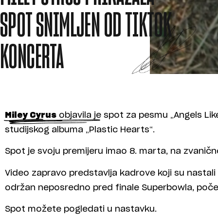
SPOT SNIMLJEN OD TIKTOK
KONCERTA
Miley Cyrus
objavila je spot za pesmu „Angels Lik
studijskog albuma „Plastic Hearts“.
Spot je svoju premijeru imao 8. marta, na zvani
Video zapravo predstavlja kadrove koji su nastali
održan neposredno pred finale Superbowla, poče
Spot možete pogledati u nastavku.