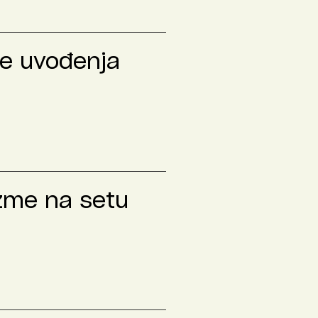
le uvođenja
izme na setu