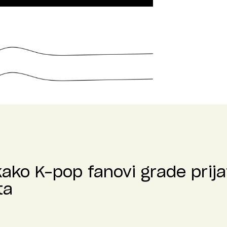
kako K-pop fanovi grade prija
ta