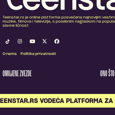
Teenstar.rs je online platforma posvećena najnovijim vestim
muzike, filmova i televizije, s posebnim naglaskom na popular
slavne ličnost
O nama
Politika privatnosti
OMILJENE ZVEZDE
ONO ŠT
NSTAR.RS VODEĆA PLATFORMA ZA M