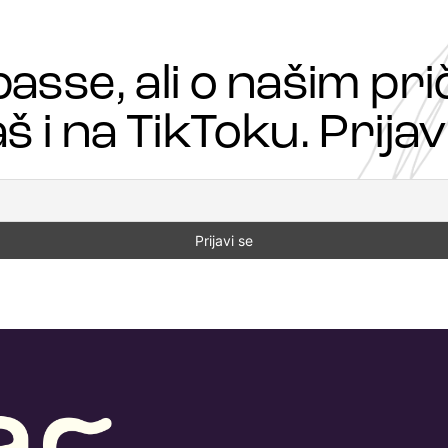
passe, ali o našim p
š i na TikToku. Prijavi