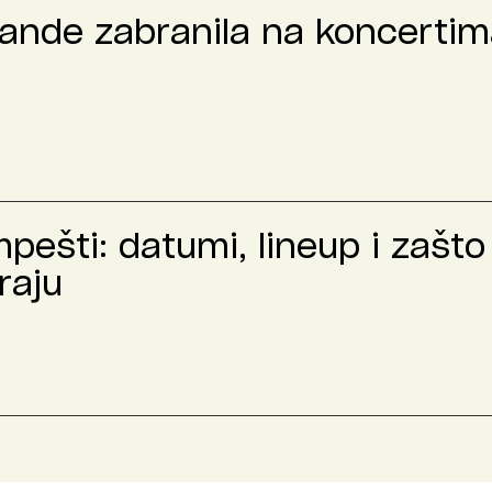
rande zabranila na koncertima
ešti: datumi, lineup i zašto 
raju