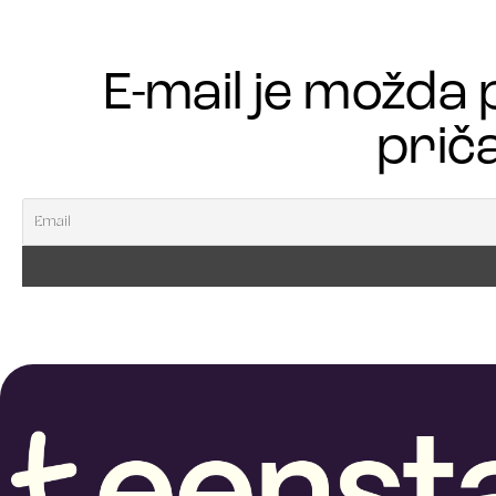
E-mail je možda 
priča