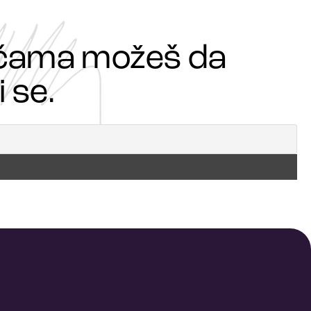
ričama možeš da
 se.