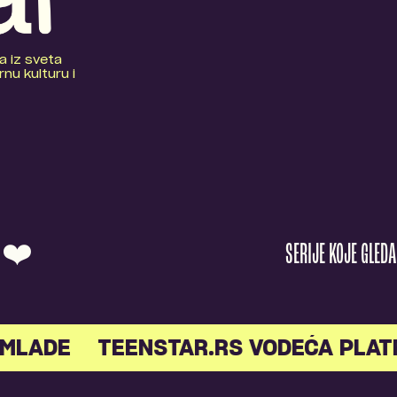
a iz sveta
nu kulturu i
O ❤️
SERIJE KOJE GLED
LADE
TEENSTAR.RS VODEĆA PLATFO