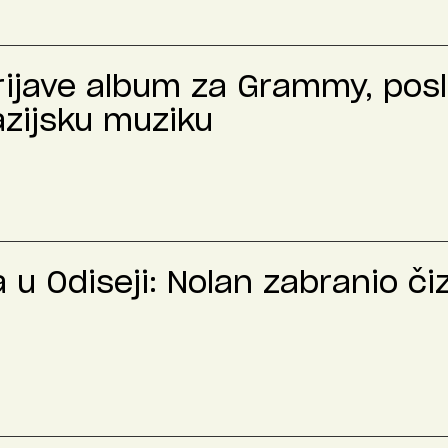
prijave album za Grammy, pos
azijsku muziku
u Odiseji: Nolan zabranio č