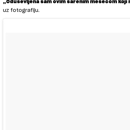
„Oduševljena sam ovim šarenim mesecom koji mi
uz fotografiju.