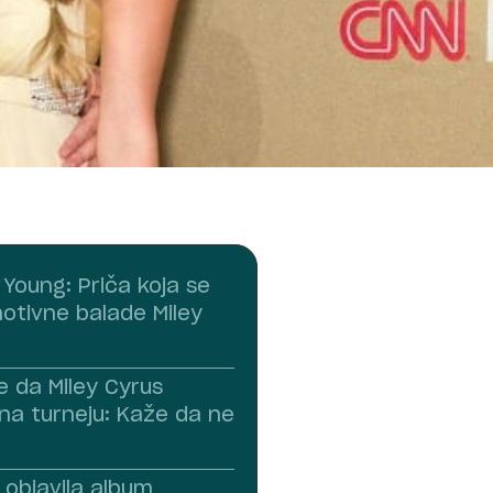
 Young: Priča koja se
motivne balade Miley
e da Miley Cyrus
 na turneju: Kaže da ne
 objavila album