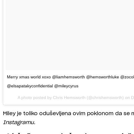
Merry xmas world xoxo @liamhemsworth @hemsworthluke @zoco
@elsapatakyconfidential @mileycyrus
A photo posted by Chris Hemsworth (@chrishemsworth) on
D
Miley je toliko oduševljena ovim poklonom da se
Instagramu.