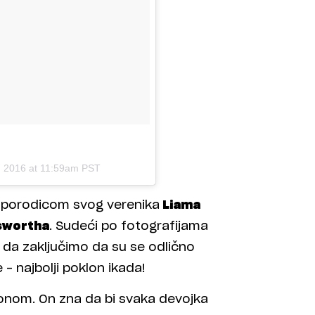
, 2016 at 11:59am PST
a porodicom svog verenika
Liama
swortha
. Sudeći po fotografijama
da zaključimo da su se odlično
e – najbolji poklon ikada!
onom. On zna da bi svaka devojka