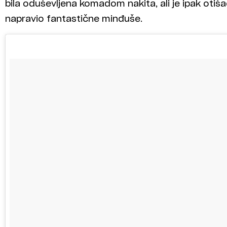
bila oduševljena komadom nakita, ali je ipak otiš
napravio fantastične minđuše.