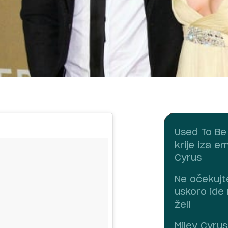
Used To Be
krije iza e
Cyrus
Ne očekujt
uskoro ide
želi
Miley Cyrus