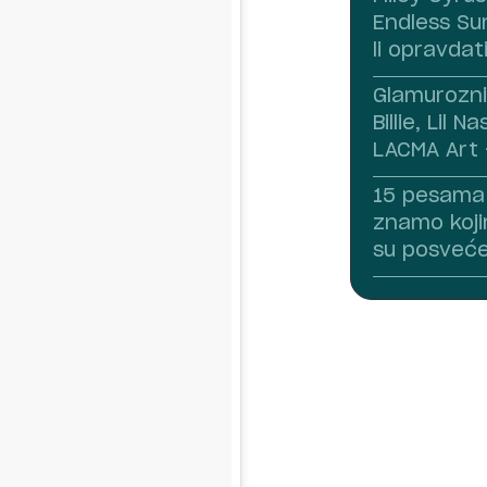
Endless S
li opravdat
Glamurozni 
Billie, Lil 
LACMA Art +
15 pesama 
znamo koji
su posveć