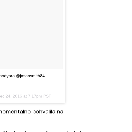
bodypro @jasonsmith84
ec 24, 2016 at 7:17pm PST
 momentalno pohvalila na