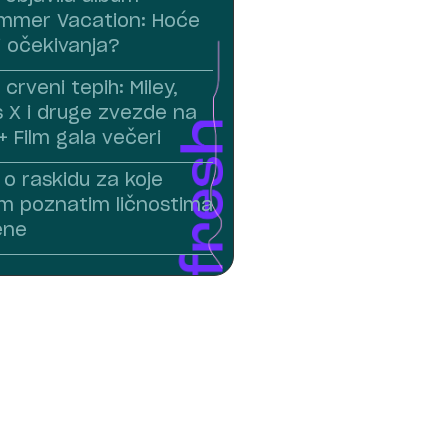
ummer Vacation: Hoće
i očekivanja?
crveni tepih: Miley,
Nas X i druge zvezde na
 Film gala večeri
o raskidu za koje
m poznatim ličnostima
ene