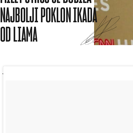
NAJBOLJI POKLON IKADA
OD LIAMA