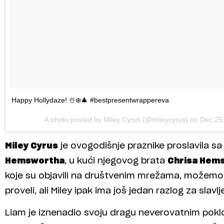
Happy Hollydaze! ☃️❄️🎄 #bestpresentwrappereva
A photo posted by Miley Cyrus (@mileycyrus) on
Dec 25
Miley Cyrus
je ovogodišnje praznike proslavila s
Hemswortha
, u kući njegovog brata
Chrisa Hem
koje su objavili na društvenim mrežama, možemo 
proveli, ali Miley ipak ima još jedan razlog za slavlj
Liam je iznenadio svoju dragu neverovatnim pokl