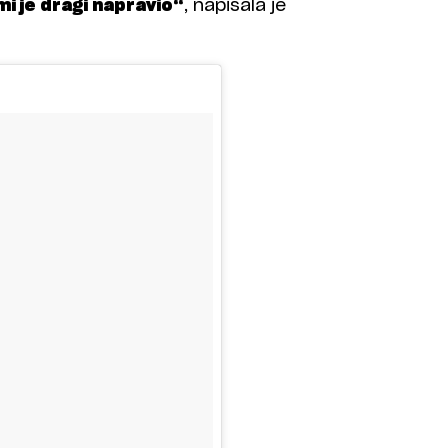
 je dragi napravio“
, napisala je