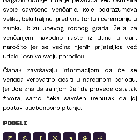
Magazin dodaje i da je pevačica već osmislila
svoje savršeno venčanje, koje podrazumeva
veliku, belu haljinu, predivnu tortu i ceremoniju u
zamku, blizu Joevog rodnog grada. Želja za
venčanjem navodno raste iz dana u dan,
naročito jer se većina njenih prijateljica već
udalo i osniva svoju porodicu.
Članak završavaju informacijom da će se
veridba verovatno desiti u narednom periodu,
jer Joe zna da sa njom želi da provede ostatak
života, samo čeka savršen trenutak da joj
postavi sudbonosno pitanje.
PODELI