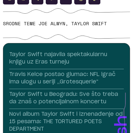
SRODNE TEME
JOE ALWYN
,
TAYLOR SWIFT
Taylor Swift najavila spektakularnu
knjigu uz Eras turneju
Travis Kelce postao glumac: NFL igrač
ima ulogu u seriji „Grotesquerie“
Taylor Swift u Beogradu: Sve što treba
da znaš o potencijalnom koncertu
Novi album Taylor Swift i iznenađenje od
15 pesama: THE TORTURED POETS
DEPARTMENT