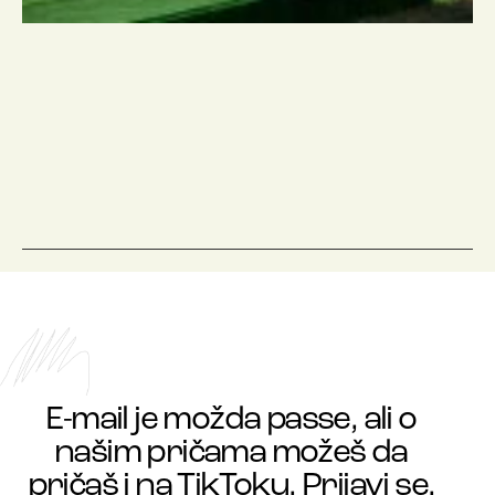
E-mail je možda passe, ali o
našim pričama možeš da
pričaš i na TikToku. Prijavi se.