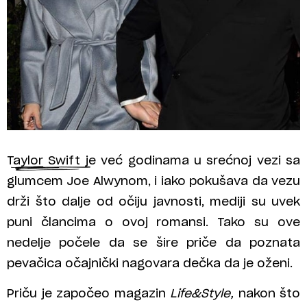
Taylor Swift je već godinama u srećnoj vezi sa
glumcem Joe Alwynom, i iako pokušava da vezu
drži što dalje od očiju javnosti, mediji su uvek
puni člancima o ovoj romansi. Tako su ove
nedelje počele da se šire priče da poznata
pevačica očajnički nagovara dečka da je oženi.
Priču je započeo magazin
Life&Style,
nakon što