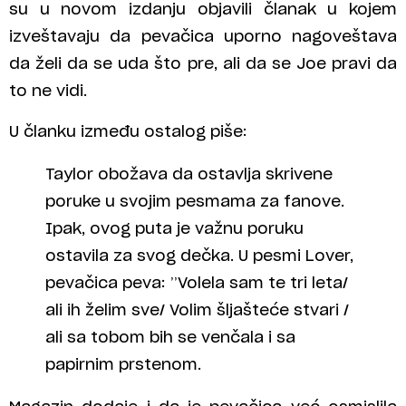
su u novom izdanju objavili članak u kojem
izveštavaju da pevačica uporno nagoveštava
da želi da se uda što pre, ali da se Joe pravi da
to ne vidi.
U članku između ostalog piše:
Taylor obožava da ostavlja skrivene
poruke u svojim pesmama za fanove.
Ipak, ovog puta je važnu poruku
ostavila za svog dečka. U pesmi Lover,
pevačica peva: ’’Volela sam te tri leta/
ali ih želim sve/ Volim šljašteće stvari /
ali sa tobom bih se venčala i sa
papirnim prstenom.