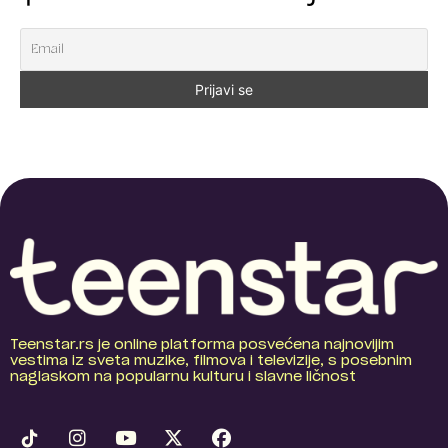
Teenstar.rs je online platforma posvećena najnovijim
vestima iz sveta muzike, filmova i televizije, s posebnim
naglaskom na popularnu kulturu i slavne ličnost