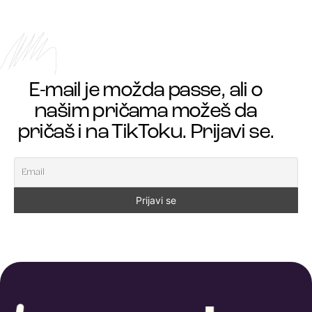
E-mail je možda passe, ali o
našim pričama možeš da
pričaš i na TikToku. Prijavi se.