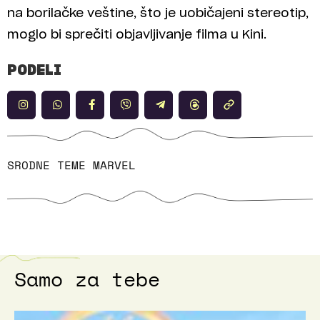
na borilačke veštine, što je uobičajeni stereotip,
moglo bi sprečiti objavljivanje filma u Kini.
PODELI
SRODNE TEME
MARVEL
Samo za tebe