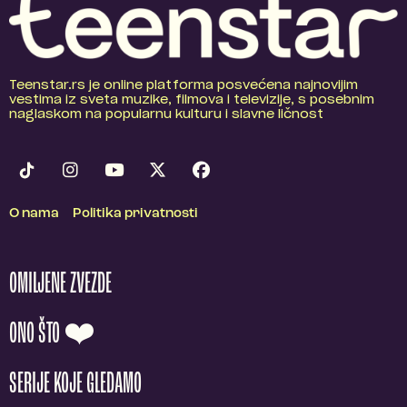
Teenstar.rs je online platforma posvećena najnovijim
vestima iz sveta muzike, filmova i televizije, s posebnim
naglaskom na popularnu kulturu i slavne ličnost
O nama
Politika privatnosti
OMILJENE ZVEZDE
ONO ŠTO ❤️
SERIJE KOJE GLEDAMO