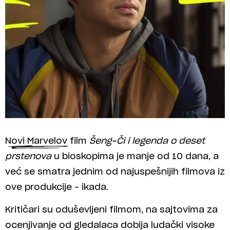
Novi Marvelov film
Šeng-Či i legenda o deset
prstenova
u bioskopima je manje od 10 dana, a
već se smatra jednim od najuspešnijih filmova iz
ove produkcije – ikada.
Kritičari su oduševljeni filmom, na sajtovima za
ocenjivanje od gledalaca dobija ludački visoke