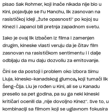
pisao Sak Rohmer, koji inače nikada nije bio u
Kini, pojavljuje se Fu Manchu, lik zasnovan na
rasističkoj ideji „žute opasnosti“ po kojoj su
Kinezi i Japanci bili pretnja zapadnom svetu.
Iako je ovaj lik izbačen iz filma i zamenjen
drugim, kineske vlasti veruju da je čitav film
zasnovan na rasističkom sentimentu i i dalje
odbijaju da mu daju dozvoliu za emitovanje.
Čini se da postoji i problem oko izbora Simu
Liuja, kinesko-kanadskog glumca
,
koji tumači lik
Šeng-Čija. Liu je rođen u Kini, ali se u Kanadu
preselio sa pet godina, pa su ga neki kineski
kritičari ocenili da „nije dovoljno Kinez“. Sve to, u
kombinaciji sa filmom koji se uglavnom fokusira