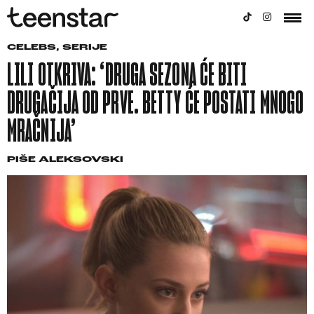
CELEBS
,
SERIJE
LILI OTKRIVA: ‘DRUGA SEZONA ĆE BITI
DRUGAČIJA OD PRVE. BETTY ĆE POSTATI MNOGO
MRAČNIJA’
PIŠE
ALEKSOVSKI