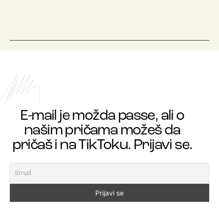
E-mail je možda passe, ali o
našim pričama možeš da
pričaš i na TikToku. Prijavi se.