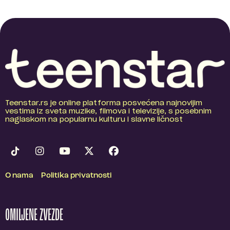
Teenstar.rs je online platforma posvećena najnovijim
vestima iz sveta muzike, filmova i televizije, s posebnim
naglaskom na popularnu kulturu i slavne ličnost
O nama
Politika privatnosti
OMILJENE ZVEZDE