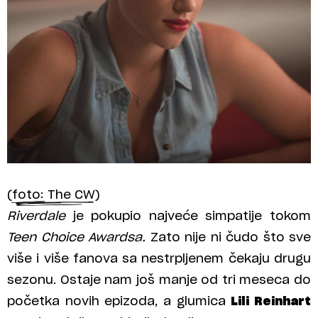
(foto: The CW)
Riverdale
je pokupio najveće simpatije tokom
Teen Choice Awardsa.
Zato nije ni čudo što sve
više i više fanova sa nestrpljenem čekaju drugu
sezonu. Ostaje nam još manje od tri meseca do
početka novih epizoda, a glumica
Lili Reinhart