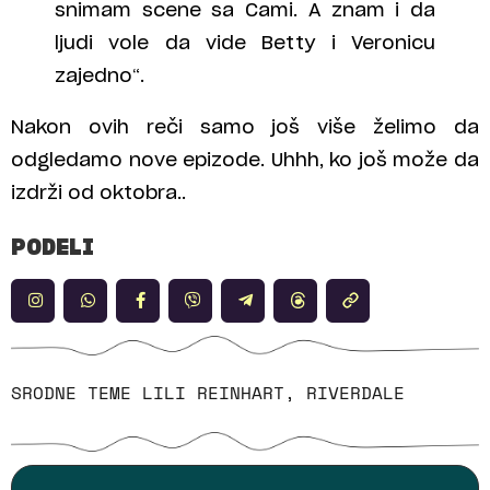
snimam scene sa Cami. A znam i da
ljudi vole da vide Betty i Veronicu
zajedno“.
Nakon ovih reči samo još više želimo da
odgledamo nove epizode. Uhhh, ko još može da
izdrži od oktobra..
PODELI
SRODNE TEME
LILI REINHART
,
RIVERDALE