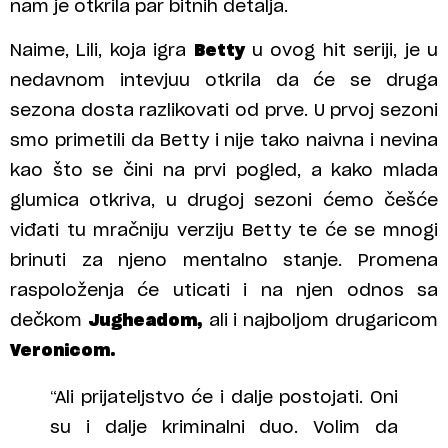
nam je otkrila par bitnih detalja.
Naime, Lili, koja igra
Betty
u ovog hit seriji, je u
nedavnom intevjuu otkrila da će se druga
sezona dosta razlikovati od prve. U prvoj sezoni
smo primetili da Betty i nije tako naivna i nevina
kao što se čini na prvi pogled, a kako mlada
glumica otkriva, u drugoj sezoni ćemo češće
viđati tu mračniju verziju Betty te će se mnogi
brinuti za njeno mentalno stanje. Promena
raspoloženja će uticati i na njen odnos sa
dečkom
Jugheadom,
ali i najboljom drugaricom
Veronicom.
“Ali prijateljstvo će i dalje postojati. Oni
su i dalje kriminalni duo. Volim da