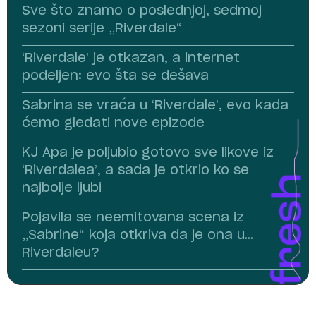
Sve što znamo o poslednjoj, sedmoj
sezoni serije „Riverdale“
‘Riverdale’ je otkazan, a internet
podeljen: evo šta se dešava
Sabrina se vraća u ‘Riverdale’, evo kada
ćemo gledati nove epizode
KJ Apa je poljubio gotovo sve likove iz
‘Riverdalea’, a sada je otkrio ko se
najbolje ljubi
Pojavila se neemitovana scena iz
„Sabrine“ koja otkriva da je ona u…
Riverdaleu?