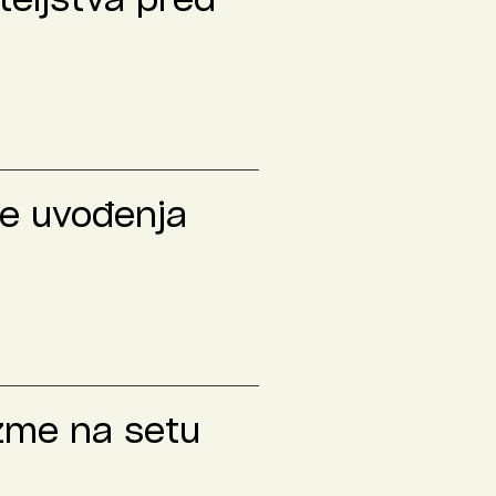
teljstva pred
le uvođenja
izme na setu