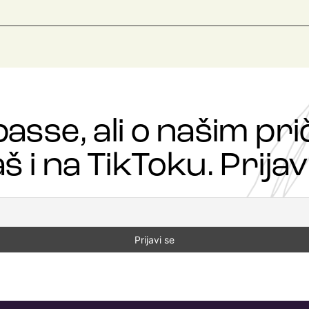
passe, ali o našim p
š i na TikToku. Prijavi