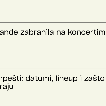
rande zabranila na koncertima
ešti: datumi, lineup i zašto 
raju