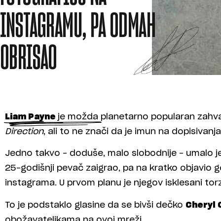
INSTAGRAMU, PA ODMAH
OBRISAO
Liam Payne
je možda planetarno popularan zahva
Direction
, ali to ne znači da je imun na dopisivan
Jedno takvo – doduše, malo slobodnije – umalo je z
25-godišnji pevač zaigrao, pa na kratko objavio g
instagrama. U prvom planu je njegov isklesani torz
To je podstaklo glasine da se bivši dečko
Cheryl 
obožavateljkama na ovoj mreži.