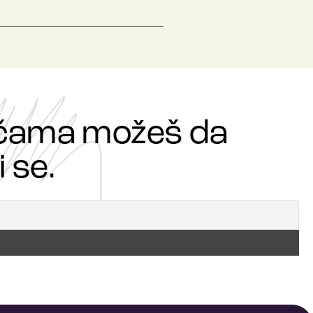
ričama možeš da
 se.