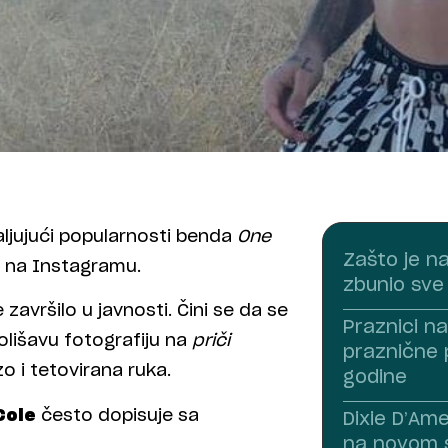
ljujući popularnosti benda
One
Zašto je n
ja na Instagramu.
zbunio sve
avršilo u javnosti. Čini se da se
Praznici na
olišavu fotografiju na
priči
praznične 
o i tetovirana ruka.
godine
Cole
često dopisuje sa
Dixie D’Am
na novom s