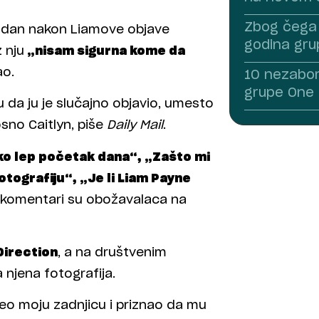
Zbog čega 
e dan nakon Liamove objave
godina gru
z nju
„nisam sigurna kome da
ao.
10 nezabor
grupe One 
su da ju je slučajno objavio, umesto
osno Caitlyn, piše
Daily Mail
.
ako lep početak dana“, „Zašto mi
otografiju“, „Je li Liam Payne
komentari su obožavalaca na
Direction
, a na društvenim
 njena fotografija.
eo moju zadnjicu i priznao da mu