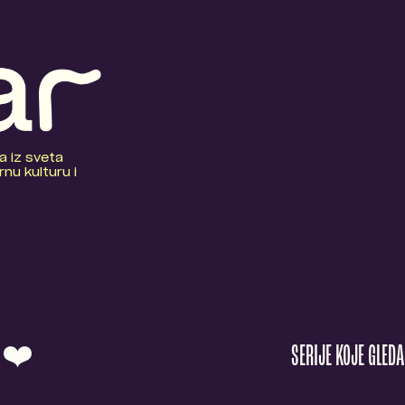
a iz sveta
nu kulturu i
O ❤️
SERIJE KOJE GLED