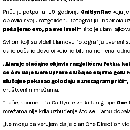
Priču je potpalila i 19-godišnja
Caitlyn Rae
koja j
objavila svoju razgolićenu fotografiju i napisala u
pošaljemo ovo, pa evo izvoli“
, što je Liam lajkov
Svi oni koji su videli Liamovu fotografiju uvereni 
da je pošalje devojci kojoj je bila namenjena, odn
„Liam je slučajno objavio razgolićenu fotku, k
se čini da je Liam upravo slučajno objavio golu f
slučajno pokazao golotinju u Instagram priči“,
društvenim mrežama.
Inače, spomenuta Caitlyn je veliki fan grupe
One 
mrežama nije krila uzbuđenje što se Liamu dopala
„Ne mogu da verujem da je član One Direction vid