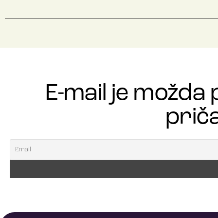
E-mail je možda 
priča