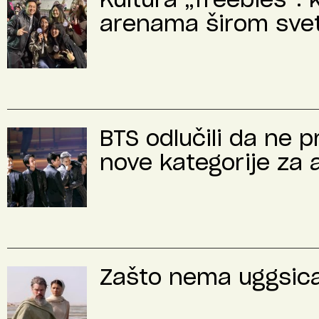
Kultura „freebies“: 
arenama širom sve
BTS odlučili da ne 
nove kategorije za 
Zašto nema uggsica 