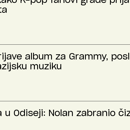
kako K-pop fanovi grade prija
ta
prijave album za Grammy, pos
azijsku muziku
u Odiseji: Nolan zabranio č