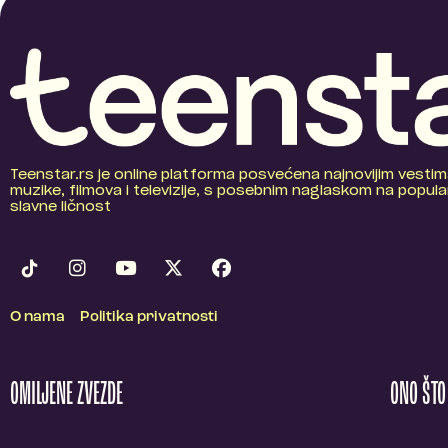
Teenstar.rs je online platforma posvećena najnovijim vestim
muzike, filmova i televizije, s posebnim naglaskom na popular
slavne ličnost
O nama
Politika privatnosti
OMILJENE ZVEZDE
ONO ŠT