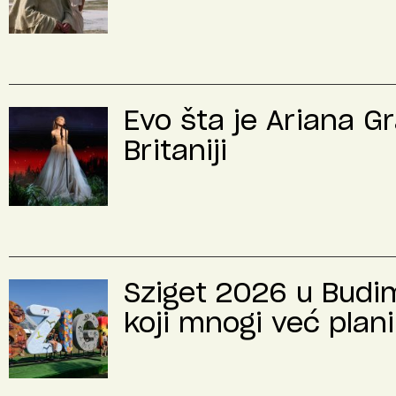
Evo šta je Ariana G
Britaniji
Sziget 2026 u Budimp
koji mnogi već plani