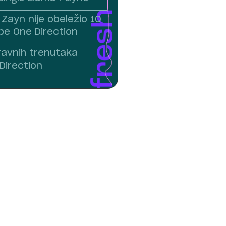
Zayn nije obeležio 10
pe One Direction
avnih trenutaka
Direction