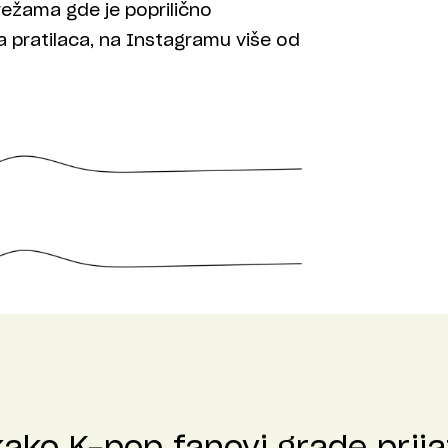
mrežama gde je poprilično
a pratilaca, na Instagramu više od