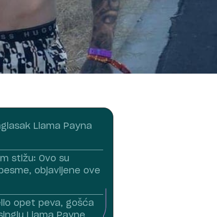
aglasak Liama Payna
m stižu: Ovo su
pesme, objavljene ove
elio opet peva, gošća
inglu Liama Payne