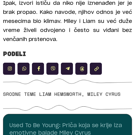
Ipak, izvori ističu da niko nije iznenađen jer je
brak propao. Kako navode, njihov odnos je već
mesecima bio klimav. Miley i Liam su već duže
vreme živeli odvojeno i često su viđani bez
venčanih prstenova.
PODELI
SRODNE TEME
LIAM HEMSWORTH
,
MILEY CYRUS
Used To Be Young: Priča koja se krije iza
emotivne balade Miley Cyrus