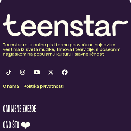
Teenstar.rs je online platforma posvećena najnovijim
vestima iz sveta muzike, filmova i televizije, s posebnim
naglaskom na popularnu kulturu i slavne ličnost
O nama
Politika privatnosti
OMILJENE ZVEZDE
ONO ŠTO ❤️