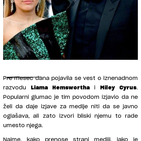
Pre mesec dana pojavila se vest o iznenadnom
razvodu
Liama Hemswortha
i
Miley Cyrus
.
Popularni glumac je tim povodom izjavio da ne
želi da daje izjave za medije niti da se javno
oglašava, ali zato izvori bliski njemu to rade
umesto njega.
Naime, kako prenose strani mediji, iako je