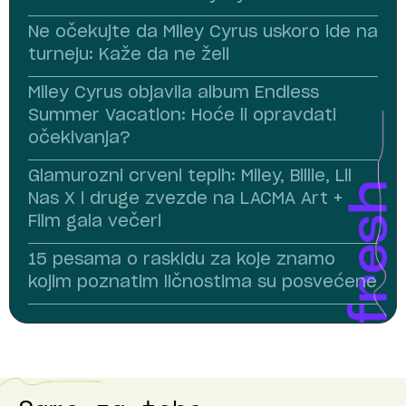
Ne očekujte da Miley Cyrus uskoro ide na
turneju: Kaže da ne želi
Miley Cyrus objavila album Endless
Summer Vacation: Hoće li opravdati
očekivanja?
Glamurozni crveni tepih: Miley, Billie, Lil
Nas X i druge zvezde na LACMA Art +
Film gala večeri
15 pesama o raskidu za koje znamo
kojim poznatim ličnostima su posvećene