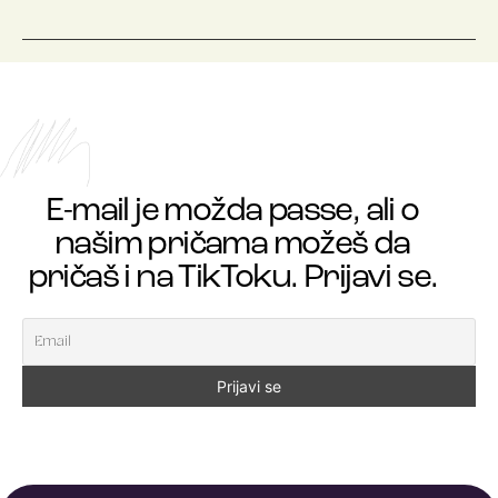
E-mail je možda passe, ali o
našim pričama možeš da
pričaš i na TikToku. Prijavi se.