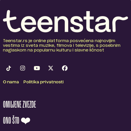
Teenstar.rs je online platforma posvećena najnovijim
vestima iz sveta muzike, filmova i televizije, s posebnim
naglaskom na popularnu kulturu i slavne ličnost
O nama
Politika privatnosti
OMILJENE ZVEZDE
ONO ŠTO ❤️