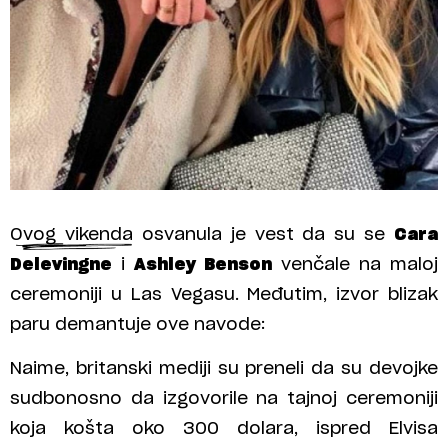
Ovog vikenda osvanula je vest da su se
Cara
Delevingne
i
Ashley Benson
venčale na maloj
ceremoniji u Las Vegasu. Međutim, izvor blizak
paru demantuje ove navode:
Naime, britanski mediji su preneli da su devojke
sudbonosno da izgovorile na tajnoj ceremoniji
koja košta oko 300 dolara, ispred Elvisa