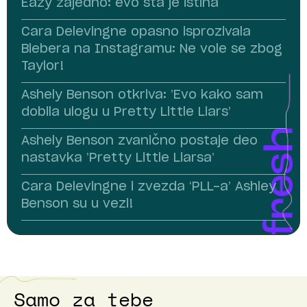
Eazy zajedno: evo šta je istina
Cara Delevingne opasno isprozivala
Biebera na Instagramu: Ne vole se zbog
Taylor!
Ashely Benson otkriva: ’Evo kako sam
dobila ulogu u Pretty Little Liars’
Ashely Benson zvanično postaje deo
nastavka ’Pretty Little Liarsa’
Cara Delevingne i zvezda ‘PLL-a’ Ashley
Benson su u vezi!
Samo za tebe