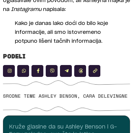
oglašavale ovim povodom, ali Ashleyna majka je
na
Instagramu
napisala:
Kako je danas lako doći do bilo koje
informacije, ali smo istovremeno
potpuno lišeni tačnih informacija.
PODELI
SRODNE TEME
ASHLEY BENSON
,
CARA DELEVINGNE
Kruže glasine da su Ashley Benson i G-