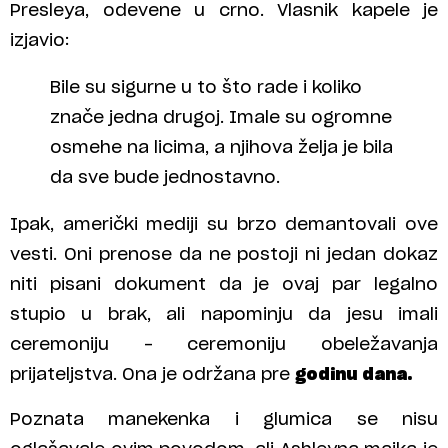
Presleya, odevene u crno. Vlasnik kapele je
izjavio:
Bile su sigurne u to što rade i koliko
znače jedna drugoj. Imale su ogromne
osmehe na licima, a njihova želja je bila
da sve bude jednostavno.
Ipak, američki mediji su brzo demantovali ove
vesti. Oni prenose da ne postoji ni jedan dokaz
niti pisani dokument da je ovaj par legalno
stupio u brak, ali napominju da jesu imali
ceremoniju – ceremoniju obeležavanja
prijateljstva. Ona je održana pre
godinu dana.
Poznata manekenka i glumica se nisu