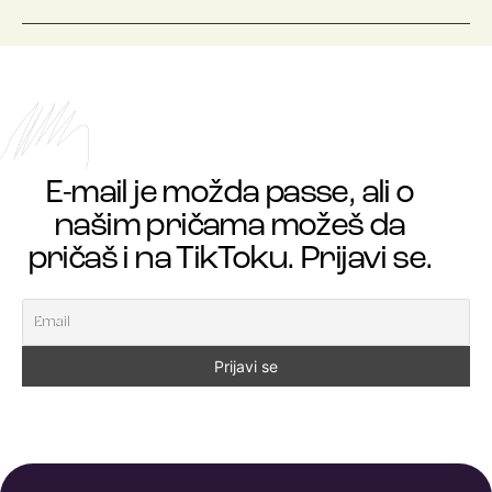
E-mail je možda passe, ali o
našim pričama možeš da
pričaš i na TikToku. Prijavi se.