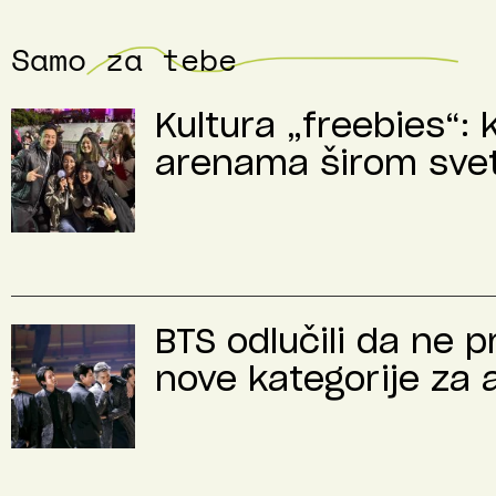
Samo za tebe
Kultura „freebies“: 
arenama širom sve
BTS odlučili da ne 
nove kategorije za 