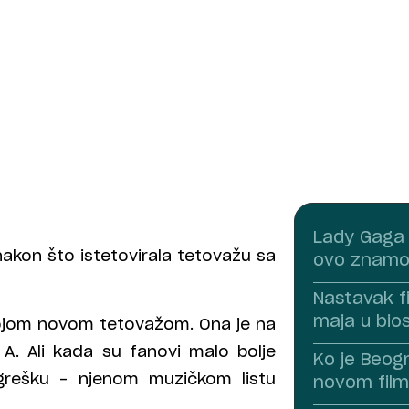
Lady Gaga n
kon što istetovirala tetovažu sa
ovo znamo
Nastavak f
maja u bio
vojom novom tetovažom. Ona je na
G A. Ali kada su fanovi malo bolje
Ko je Beogr
u grešku – njenom muzičkom listu
novom fil