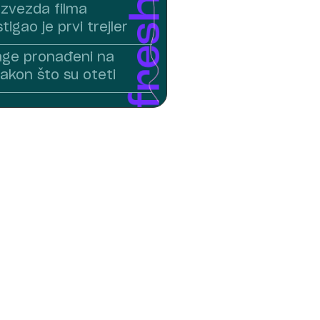
zvezda filma
stigao je prvi trejler
age pronađeni na
akon što su oteti