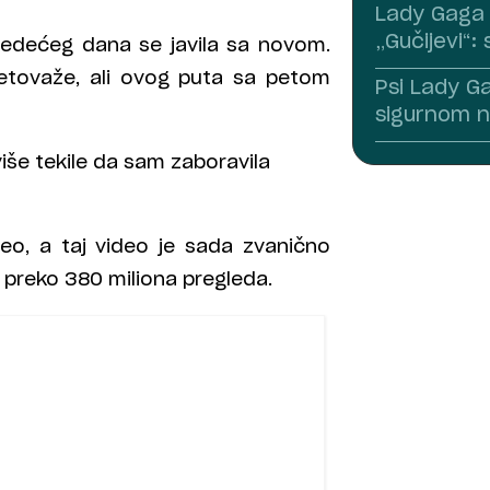
Lady Gaga 
„Gučijevi“: 
 sledećeg dana se javila sa novom.
tetovaže, ali ovog puta sa petom
Psi Lady G
sigurnom n
iše tekile da sam zaboravila
deo, a taj video je sada zvanično
 preko 380 miliona pregleda.