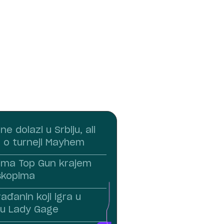
e dolazi u Srbiju, ali
 o turneji Mayhem
ima Top Gun krajem
skopima
ađanin koji igra u
mu Lady Gage