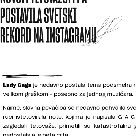
POSTAVILA SVETSKI
REKORD NA INSTAGRAMU
Lady Gaga
je nedavno postala tema podsmeha na
velikom greškom – posebno za jednog muzičara.
Naime, slavna pevačica se nedavno pohvalila s
ruci istetovirala note, kojima je napisala G A 
zagledali tetovaže, primetili su katastrofaln
nedostajala je peta crta.