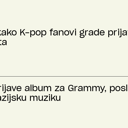
kako K-pop fanovi grade prija
ta
prijave album za Grammy, pos
azijsku muziku