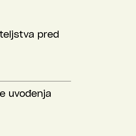
teljstva pred
le uvođenja