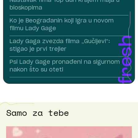
Nastavak fima Top Gun krajem maja u
bioskopima
Ko je Beograđanin koji igra u novom
filmu Lady Gage
Lady Gaga zvezda filma „Gučijevi“:
stigao je prvi trejler
Psi Lady Gage pronađeni na sigurnom
nakon što su oteti
Samo za tebe