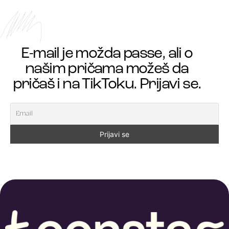
E-mail je možda passe, ali o
našim pričama možeš da
pričaš i na TikToku. Prijavi se.