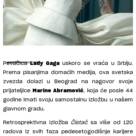
Pevačica
Lady Gaga
uskoro se vraća u Srbiju.
Prema pisanjima domaćih medija, ova svetska
zvezda dolazi u Beograd na nagovor svoje
prijateljice
Marine Abramović
, koja će posle 44
godine imati svoju samostalnu izložbu u našem
glavnom gradu.
Retrosprektivna izložba
Čistač
sa više od 120
radova iz svih faza pedesetogodišnje karijere