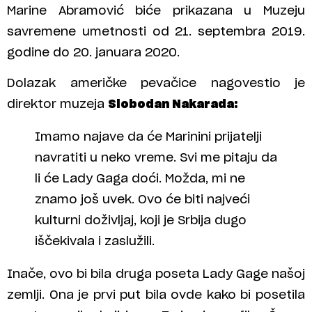
Marine Abramović biće prikazana u Muzeju
savremene umetnosti od 21. septembra 2019.
godine do 20. januara 2020.
Dolazak američke pevačice nagovestio je
direktor muzeja
Slobodan Nakarada:
Imamo najave da će Marinini prijatelji
navratiti u neko vreme. Svi me pitaju da
li će Lady Gaga doći. Možda, mi ne
znamo još uvek. Ovo će biti najveći
kulturni doživljaj, koji je Srbija dugo
iščekivala i zaslužili.
Inače, ovo bi bila druga poseta Lady Gage našoj
zemlji. Ona je prvi put bila ovde kako bi posetila