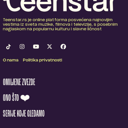
Teenstar.rs je online platforma posvećena najnovijim
vestima iz sveta muzike, filmova i televizije, s posebnim
naglaskom na popularnu kulturu i slavne ličnost
O nama
Politika privatnosti
OMILJENE ZVEZDE
ONO ŠTO ❤️
SERIJE KOJE GLEDAMO