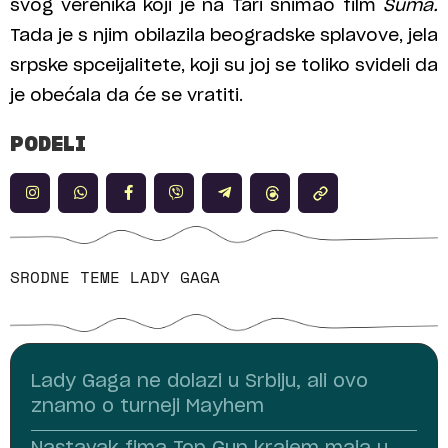
svog verenika koji je na Tari snimao film
Šuma.
Tada je s njim obilazila beogradske splavove, jela
srpske spceijalitete, koji su joj se toliko svideli da
je obećala da će se vratiti.
PODELI
SRODNE TEME
LADY GAGA
Lady Gaga ne dolazi u Srbiju, ali ovo
znamo o turneji Mayhem