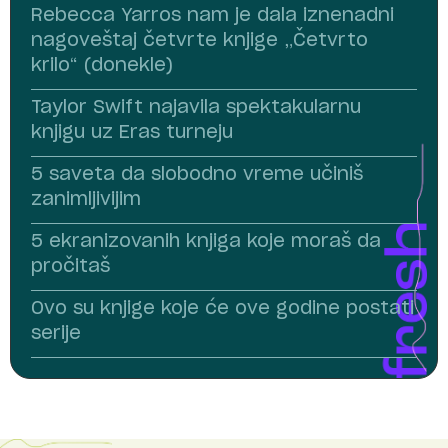
Rebecca Yarros nam je dala iznenadni
nagoveštaj četvrte knjige „Četvrto
krilo“ (donekle)
Taylor Swift najavila spektakularnu
knjigu uz Eras turneju
5 saveta da slobodno vreme učiniš
zanimljivijim
5 ekranizovanih knjiga koje moraš da
pročitaš
Ovo su knjige koje će ove godine postati
serije