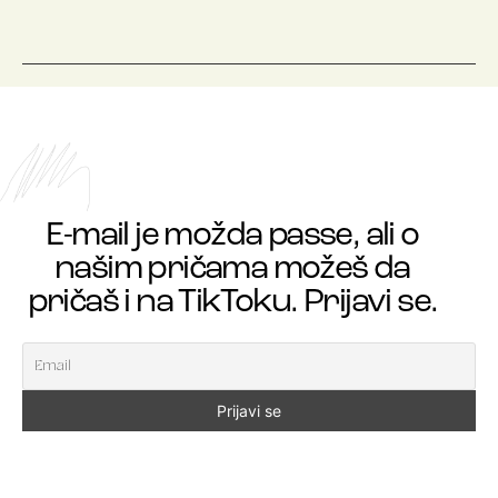
E-mail je možda passe, ali o
našim pričama možeš da
pričaš i na TikToku. Prijavi se.