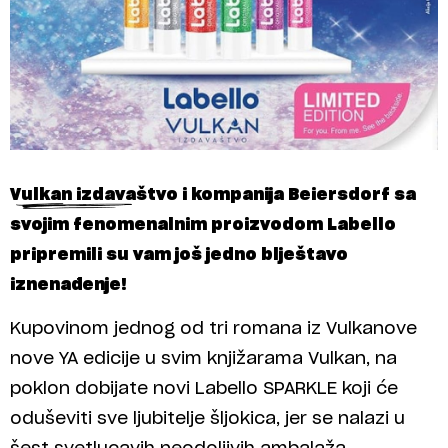
Vulkan izdavaštvo i kompanija Beiersdorf sa
svojim fenomenalnim proizvodom Labello
pripremili su vam još jedno blještavo
iznenađenje!
Kupovinom jednog od tri romana iz Vulkanove
nove YA edicije u svim knjižarama Vulkan, na
poklon dobijate novi Labello SPARKLE koji će
oduševiti sve ljubitelje šljokica, jer se nalazi u