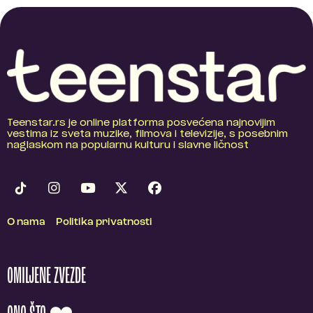
Teenstar.rs je online platforma posvećena najnovijim
vestima iz sveta muzike, filmova i televizije, s posebnim
naglaskom na popularnu kulturu i slavne ličnost
O nama
Politika privatnosti
OMILJENE ZVEZDE