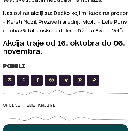
šest svetlucavih neodoljivih ambalaža.
Naslovi na akciji su: Dečko koji mi kuca na prozor
– Kersti Mozil, Preživeti srednju školu – Lele Pons
i Ljubav&italijanski sladoled– Džena Evans Velč.
Akcija traje od 16. oktobra do 06.
novembra.
PODELI
SRODNE TEME
KNJIGE