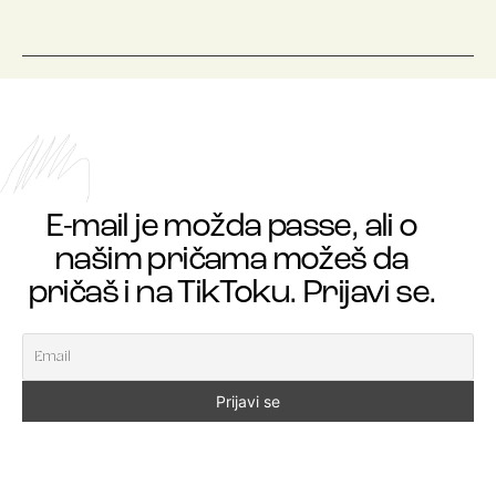
E-mail je možda passe, ali o
našim pričama možeš da
pričaš i na TikToku. Prijavi se.