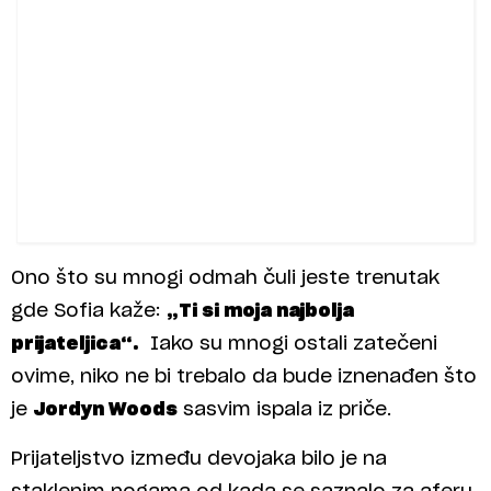
Ono što su mnogi odmah čuli jeste trenutak
gde Sofia kaže:
„Ti si moja najbolja
prijateljica“.
Iako su mnogi ostali zatečeni
ovime, niko ne bi trebalo da bude iznenađen što
je
Jordyn Woods
sasvim ispala iz priče.
Prijateljstvo između devojaka bilo je na