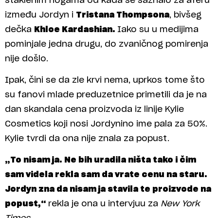
staklenim nogama od kada se saznalo za aferu
između Jordyn i
Tristana Thompsona
, bivšeg
dečka
Khloe Kardashian.
Iako su u medijima
pominjale jedna drugu, do zvaničnog pomirenja
nije došlo.
Ipak, čini se da zle krvi nema, uprkos tome što
su fanovi mlade preduzetnice primetili da je na
dan skandala cena proizvoda iz linije Kylie
Cosmetics koji nosi Jordynino ime pala za 50%.
Kylie tvrdi da ona nije znala za popust.
„To nisam ja. Ne bih uradila ništa tako i čim
sam videla rekla sam da vrate cenu na staru.
Jordyn zna da nisam ja stavila te proizvode na
popust,“
rekla je ona u intervjuu za
New York