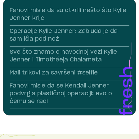
Fanovi misle da su otkrili nešto što Kylie
Jenner krije
Operacije Kylie Jenner: Zabluda je da
sam išla pod nož
Sve što znamo o navodnoj vezi Kylie
Jenner i Timothéeja Chalameta
Mali trikovi za savršeni #selfie
Fanovi misle da se Kendall Jenner
podvrgla plastičnoj operaciji: evo o
čemu se radi