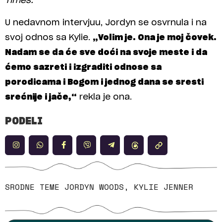
Times.
U nedavnom intervjuu, Jordyn se osvrnula i na
svoj odnos sa Kylie.
„Volim je. Ona je moj čovek.
Nadam se da će sve doći na svoje meste i da
ćemo sazreti i izgraditi odnose sa
porodicama i Bogom i jednog dana se sresti
srećnije i jače,“
rekla je ona.
PODELI
SRODNE TEME
JORDYN WOODS
,
KYLIE JENNER