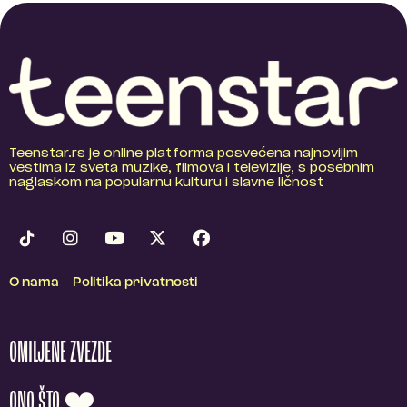
Teenstar.rs je online platforma posvećena najnovijim
vestima iz sveta muzike, filmova i televizije, s posebnim
naglaskom na popularnu kulturu i slavne ličnost
O nama
Politika privatnosti
OMILJENE ZVEZDE
ONO ŠTO ❤️