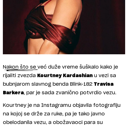
Nakon što se već duže vreme šuškalo kako je
rijaliti zvezda
Kourtney Kardashian
u vezi sa
bubnjarom slavnog benda Blink-182
Travisa
Barkera
, par je sada zvanično potvrdio vezu.
Kourtney je na Instagramu objavila fotografiju
na kojoj se drže za ruke, pa je tako javno
obelodanila vezu, a obožavaoci para su