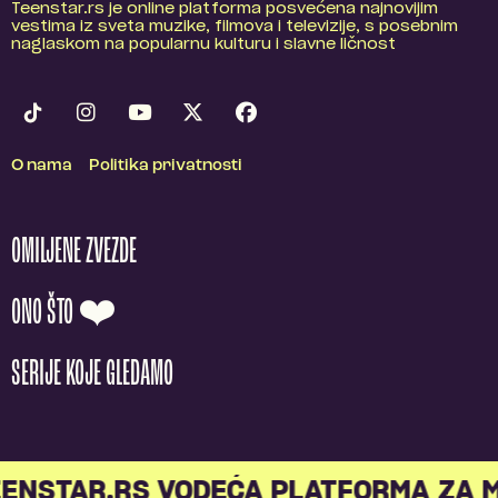
Teenstar.rs je online platforma posvećena najnovijim
vestima iz sveta muzike, filmova i televizije, s posebnim
naglaskom na popularnu kulturu i slavne ličnost
O nama
Politika privatnosti
OMILJENE ZVEZDE
ONO ŠTO ❤️
SERIJE KOJE GLEDAMO
NSTAR.RS VODEĆA PLATFORMA ZA ML