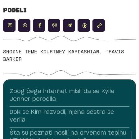
PODELI
SRODNE TEME
KOURTNEY KARDASHIAN
,
TRAVIS
BARKER
Zbog čega internet misli da se Kylie
Jenner porodila
Dok se Kim razvodi, njena sestra se
verila
Šta su poznati nosili na crvenom tepihu