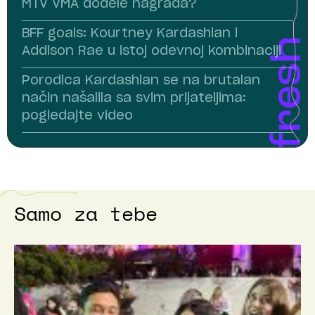
MTV VMA dodele nagrada?
BFF goals: Kourtney Kardashian i
Addison Rae u istoj odevnoj kombinaciji
Porodica Kardashian se na brutalan
način našalila sa svim prijateljima:
pogledajte video
Samo za tebe