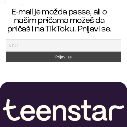
E-mail je možda passe, ali o
našim pričama možeš da
pričaš i na TikToku. Prijavi se.