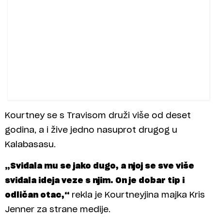
Kourtney se s Travisom druži više od deset
godina, a i žive jedno nasuprot drugog u
Kalabasasu.
„Sviđala mu se jako dugo, a njoj se sve više
sviđala ideja veze s njim. On je dobar tip i
odličan otac,“
rekla je Kourtneyjina majka Kris
Jenner za strane medije.