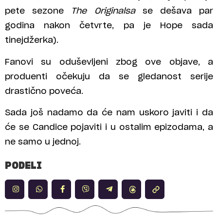
pete sezone
The Originalsa
se dešava par
godina nakon četvrte, pa je Hope sada
tinejdžerka).
Fanovi su oduševljeni zbog ove objave, a
produenti očekuju da se gledanost serije
drastično poveća.
Sada još nadamo da će nam uskoro javiti i da
će se Candice pojaviti i u ostalim epizodama, a
ne samo u jednoj.
PODELI