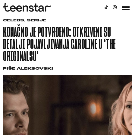
CELEBS
,
SERIJE
KONAČNO JE POTVRĐENO: OTKRIVENI SU
DETALJI POJAVLJIVANJA CAROLINE U ‘THE
ORIGINALSU’
PIŠE
ALEKSOVSKI