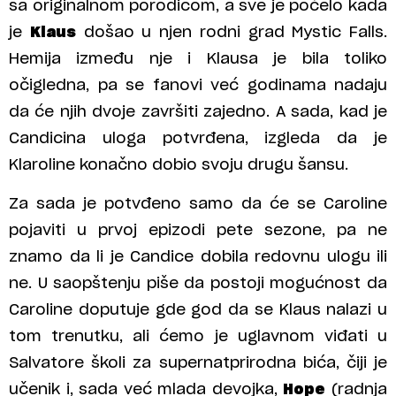
sa originalnom porodicom, a sve je počelo kada
je
Klaus
došao u njen rodni grad Mystic Falls.
Hemija između nje i Klausa je bila toliko
očigledna, pa se fanovi već godinama nadaju
da će njih dvoje završiti zajedno. A sada, kad je
Candicina uloga potvrđena, izgleda da je
Klaroline konačno dobio svoju drugu šansu.
Za sada je potvđeno samo da će se Caroline
pojaviti u prvoj epizodi pete sezone, pa ne
znamo da li je Candice dobila redovnu ulogu ili
ne. U saopštenju piše da postoji mogućnost da
Caroline doputuje gde god da se Klaus nalazi u
tom trenutku, ali ćemo je uglavnom viđati u
Salvatore školi za supernatprirodna bića, čiji je
učenik i, sada već mlada devojka,
Hope
(radnja