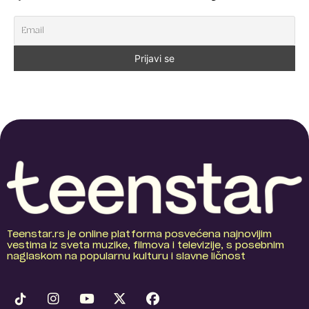
Teenstar.rs je online platforma posvećena najnovijim
vestima iz sveta muzike, filmova i televizije, s posebnim
naglaskom na popularnu kulturu i slavne ličnost