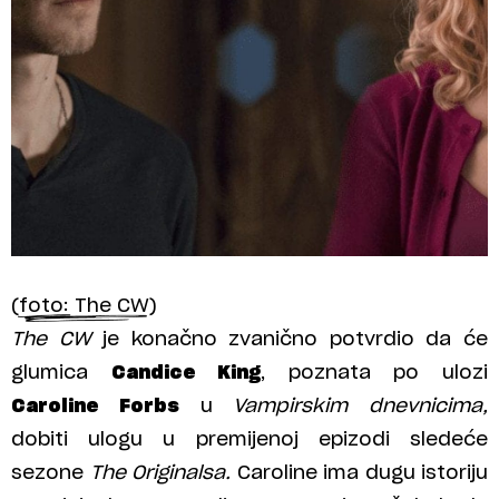
(foto: The CW)
The CW
je konačno zvanično potvrdio da će
glumica
Candice King
, poznata po ulozi
Caroline Forbs
u
Vampirskim dnevnicima,
dobiti ulogu u premijenoj epizodi sledeće
sezone
The Originalsa.
Caroline ima dugu istoriju