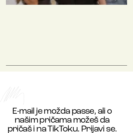
E-mail je možda passe, ali o
našim pričama možeš da
pričaš i na TikToku. Prijavi se.