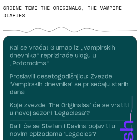
SRODNE TEME
THE ORIGINALS
,
THE VAMPIRE
DIARIES
Kai se vraća! Glumac iz „Vampirskih
dnevnika“ repriziraće ulogu u
„Potomcima“
Proslavili desetogodišnjicu: Zvezde
‘Vampirskih dnevnika’ se prisećaju starih
dana
Koje zvezde ‘The Originalsa’ će se vratiti
u novoj sezoni ‘Legaciesa’?
Da li će se Stefan i Davina pojaviti u
novim epizodama ’Legacies’?