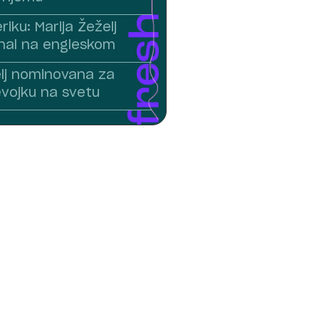
iku: Marija Žeželj
anal na engleskom
elj nominovana za
evojku na svetu