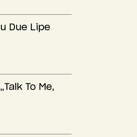
lu Due Lipe
„Talk To Me,