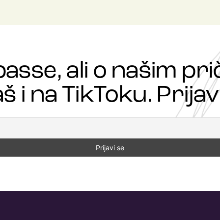
passe, ali o našim p
š i na TikToku. Prijavi