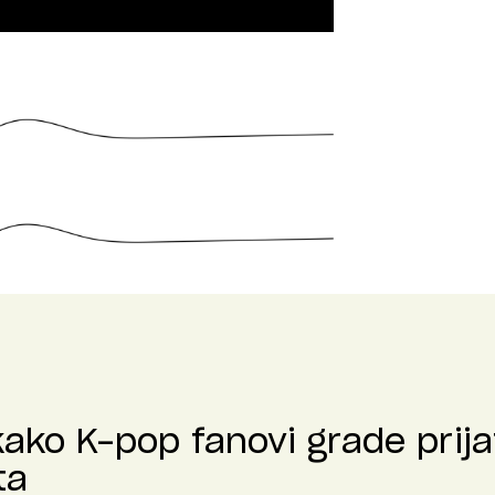
kako K-pop fanovi grade prija
ta