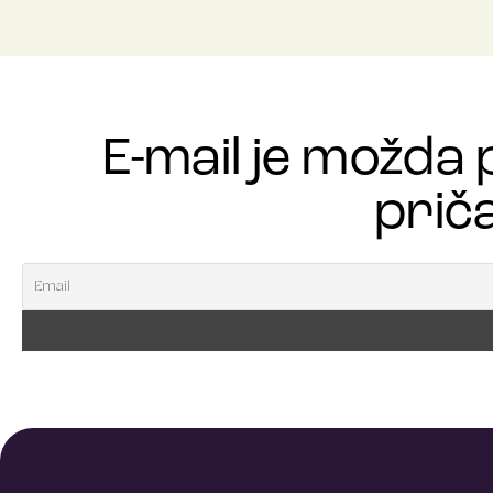
E-mail je možda 
priča