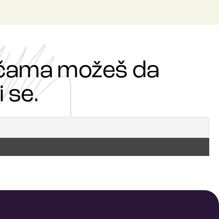
ričama možeš da
 se.