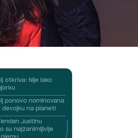
j otkriva: Nije lako
ujorku
elj ponovo nominovana
 devojku na planeti
endan Justinu
o su najzanimljivije
o njemu