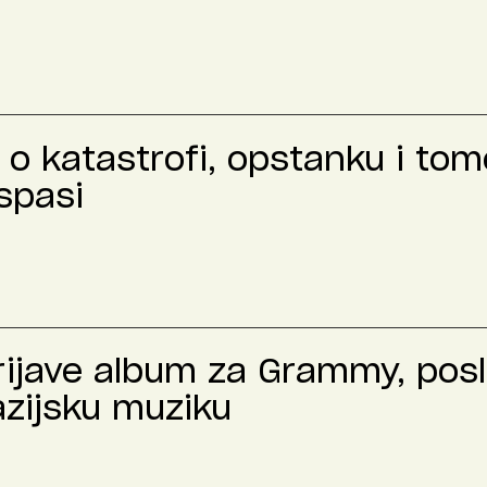
o katastrofi, opstanku i tome
spasi
prijave album za Grammy, pos
azijsku muziku