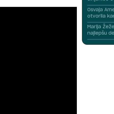
Osvaja Amer
otvorila k
Marija Žež
najlepšu d