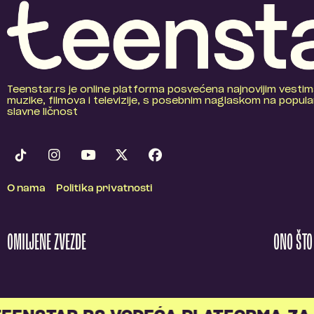
Teenstar.rs je online platforma posvećena najnovijim vestim
muzike, filmova i televizije, s posebnim naglaskom na popular
slavne ličnost
O nama
Politika privatnosti
OMILJENE ZVEZDE
ONO ŠT