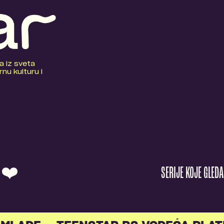
a iz sveta
nu kulturu i
O ❤️
SERIJE KOJE GLED