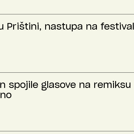
 Prištini, nastupa na festiva
n spojile glasove na remiksu 
čno