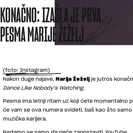
KONAČNO: IZAŠLA JE PRVA
PESMA MARIJE ŽEŽELJ
(foto: Instagram)
Nakon duge najave,
Marija Žeželj
je jutros konačn
Dance Like Nobody’s Watching.
Pesma ima letnji ritam uz koji ćete momentalno po
će vam se ova numera svideti, baš kao što samo s
muzička karijera.
Nadamo se samo da neće zapostaviti
YouTube.