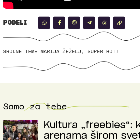
PODELI
SRODNE TEME
MARIJA ŽEŽELJ
,
SUPER HOT!
Samo za tebe
Kultura „freebies“: 
arenama širom sve