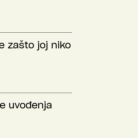
 zašto joj niko
le uvođenja