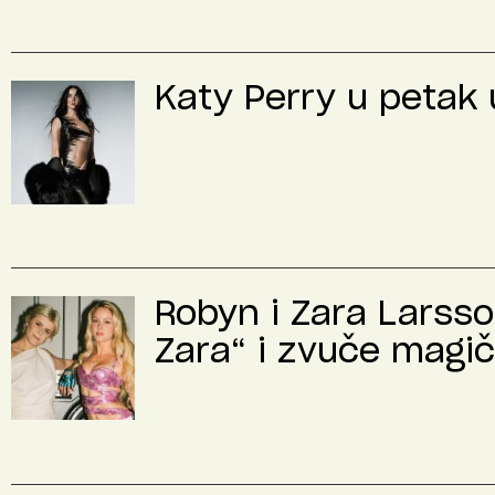
Katy Perry u petak u
Robyn i Zara Larsso
Zara“ i zvuče magi