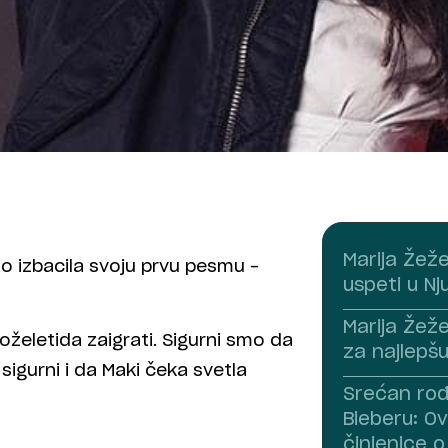
Marija Žežel
o izbacila svoju prvu pesmu –
uspeti u Nj
Marija Žež
želetida zaigrati. Sigurni smo da
za najlepšu
igurni i da Maki čeka svetla
Srećan rođ
Bieberu: Ov
činjenice 