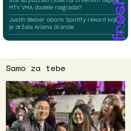
Šta su poznati nosili na crvenom tepihu
MTV VMA dodele nagrada?
Justin Bieber oborio Spotify rekord koji
je držala Ariana Grande
Samo za tebe