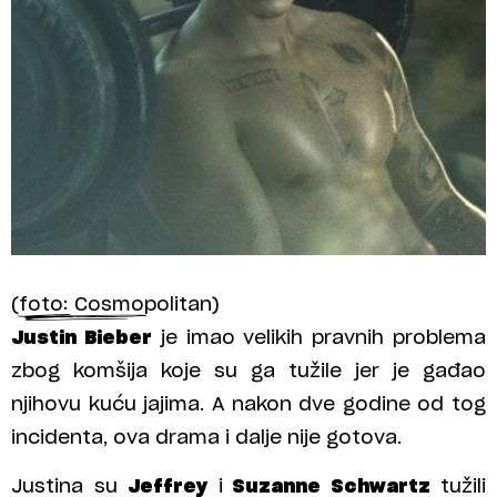
(foto: Cosmopolitan)
Justin Bieber
je imao velikih pravnih problema
zbog komšija koje su ga tužile jer je gađao
njihovu kuću jajima. A nakon dve godine od tog
incidenta, ova drama i dalje nije gotova.
Justina su
Jeffrey
i
Suzanne Schwartz
tužili