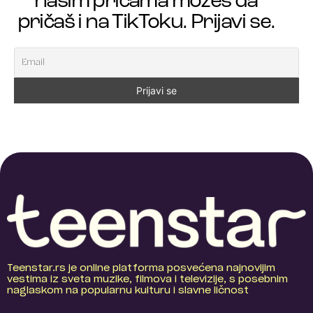
našim pričama možeš da
pričaš i na TikToku. Prijavi se.
Teenstar.rs je online platforma posvećena najnovijim
vestima iz sveta muzike, filmova i televizije, s posebnim
naglaskom na popularnu kulturu i slavne ličnost