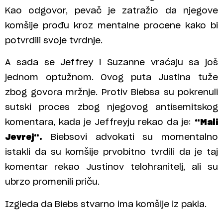
Kao odgovor, pevač je zatražio da njegove
komšije prođu kroz mentalne procene kako bi
potvrdili svoje tvrdnje.
A sada se Jeffrey i Suzanne vraćaju sa još
jednom optužnom. Ovog puta Justina tuže
zbog govora mržnje. Protiv Biebsa su pokrenuli
sutski proces zbog njegovog antisemitskog
komentara, kada je Jeffreyju rekao da je:
“Mali
Jevrej“.
Biebsovi advokati su momentalno
istakli da su komšije prvobitno tvrdili da je taj
komentar rekao Justinov telohranitelj, ali su
ubrzo promenili priču.
Izgleda da Biebs stvarno ima komšije iz pakla.