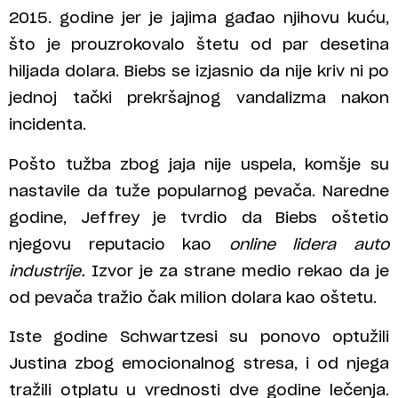
2015. godine jer je jajima gađao njihovu kuću,
što je prouzrokovalo štetu od par desetina
hiljada dolara. Biebs se izjasnio da nije kriv ni po
jednoj tački prekršajnog vandalizma nakon
incidenta.
Pošto tužba zbog jaja nije uspela, komšje su
nastavile da tuže popularnog pevača. Naredne
godine, Jeffrey je tvrdio da Biebs oštetio
njegovu reputacio kao
online lidera auto
industrije.
Izvor je za strane medio rekao da je
od pevača tražio čak milion dolara kao oštetu.
Iste godine Schwartzesi su ponovo optužili
Justina zbog emocionalnog stresa, i od njega
tražili otplatu u vrednosti dve godine lečenja.