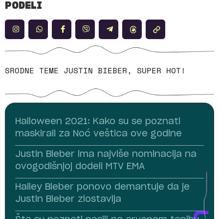
PODELI
SRODNE TEME
JUSTIN BIEBER
,
SUPER HOT!
Halloween 2021: Kako su se poznati
maskirali za Noć veštica ove godine
Justin Bieber ima najviše nominacija na
ovogodišnjoj dodeli MTV EMA
Hailey Bieber ponovo demantuje da je
Justin Bieber zlostavlja