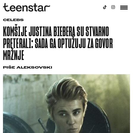
CELEBS
KOMŠIJE JUSTINA BIEBERA SU STVARNO
PRETERALI: SADA GA OPTUŽUJU ZA GOVOR
MRŽNJE
PIŠE
ALEKSOVSKI