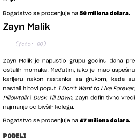
Bogatstvo se procenjuje na
56 miliona dolara.
Zayn Malik
(foto: GQ)
Zayn Malik je napustio grupu godinu dana pre
ostalih momaka. Međutim, iako je imao uspešnu
karijeru nakon rastanka sa grukom, kada su
nastali hitovi poput
I Don’t Want to Live Forever,
Pillowtalk
i
Dusk Till Dawn
, Zayn definitivno vredi
najmanje od bivših kolega.
Bogatstvo se procenjuje na
47 miliona dolara.
PODELI