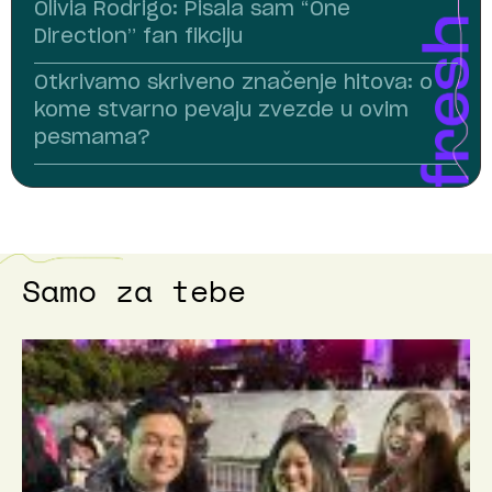
Olivia Rodrigo: Pisala sam “One
Direction” fan fikciju
Otkrivamo skriveno značenje hitova: o
kome stvarno pevaju zvezde u ovim
pesmama?
Samo za tebe