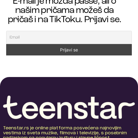
E-mail je možda passe, ali o
našim pričama možeš da
pričaš i na TikToku. Prijavi se.
Teenstar.rs je online platforma posvećena najnovijim
vestima iz sveta muzike, filmova i televizije, s posebnim