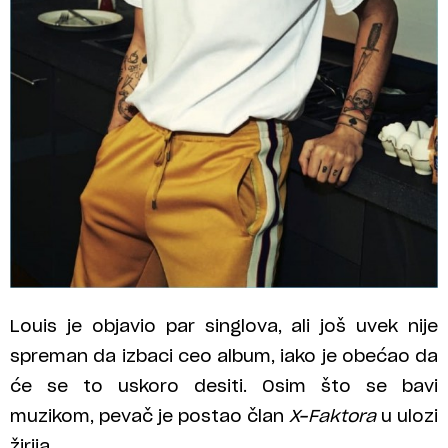
Louis je objavio par singlova, ali još uvek nije
spreman da izbaci ceo album, iako je obećao da
će se to uskoro desiti. Osim što se bavi
muzikom, pevač je postao član
X-Faktora
u ulozi
žirija.