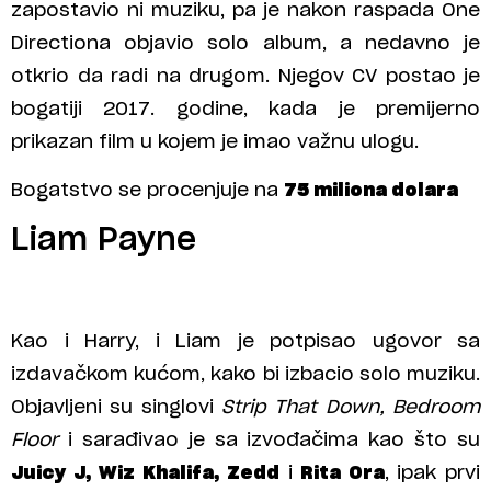
zapostavio ni muziku, pa je nakon raspada One
Directiona objavio solo album, a nedavno je
otkrio da radi na drugom. Njegov CV postao je
bogatiji 2017. godine, kada je premijerno
prikazan film u kojem je imao važnu ulogu.
Bogatstvo se procenjuje na
75 miliona dolara
Liam Payne
Kao i Harry, i Liam je potpisao ugovor sa
izdavačkom kućom, kako bi izbacio solo muziku.
Objavljeni su singlovi
Strip That Down, Bedroom
Floor
i sarađivao je sa izvođačima kao što su
Juicy J, Wiz Khalifa, Zedd
i
Rita Ora
, ipak prvi