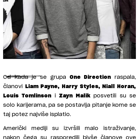
Od kada je se grupa
One Direction
raspala,
članovi
Liam Payne, Harry Styles, Niall Horan,
Louis Tomlinson
i
Zayn Malik
posvetili su se
solo karijerama, pa se postavlja pitanje kome se
taj potez najviše isplatio.
Američki mediji su izvršili malo istraživanje,
nakon čega su rasporedili bivše članove ove