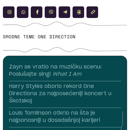
SRODNE TEME
ONE DIRECTION
Zayn se vratio na muzičku scenu:
Poslušajte singl
What I Am
Harry Styles oborio rekord One
Directiona za najposećeniji koncert u
Škotskoj
Louis Tomlinson otkrio na šta je
najponosniji u dosadašnjoj karijeri