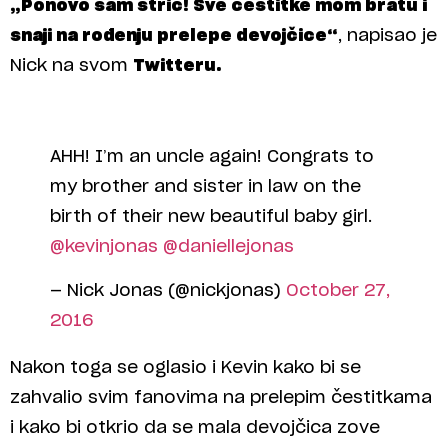
„Ponovo sam stric! Sve čestitke mom bratu i
snaji na rođenju prelepe devojčice“
, napisao je
Nick na svom
Twitteru.
AHH! I’m an uncle again! Congrats to
my brother and sister in law on the
birth of their new beautiful baby girl.
@kevinjonas
@daniellejonas
— Nick Jonas (@nickjonas)
October 27,
2016
Nakon toga se oglasio i Kevin kako bi se
zahvalio svim fanovima na prelepim čestitkama
i kako bi otkrio da se mala devojčica zove