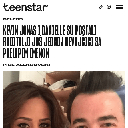
CELEBS
KEVIN JONAS I DANIELLE SU POSTALI
RODITELJI JOŠ JEDNOJ DEVOJČICI SA
PRELEPIM IMENOM
PIŠE
ALEKSOVSKI