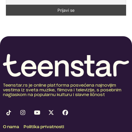
Teenstar.rs je online platforma posvećena najnovijim
vestima iz sveta muzike, filmova i televizije, s posebnim
naglaskom na popularnu kulturu i slavne ličnost
O nama
Politika privatnosti