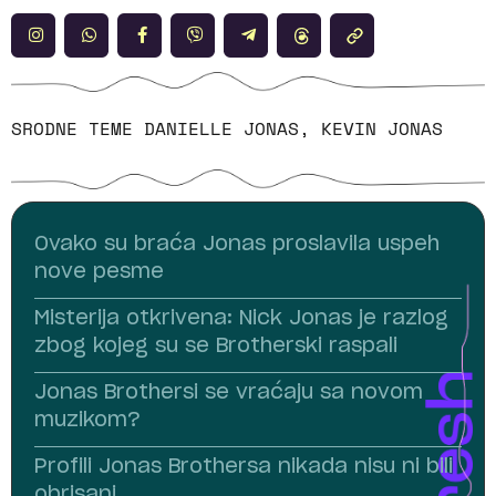
SRODNE TEME
DANIELLE JONAS
,
KEVIN JONAS
Ovako su braća Jonas proslavila uspeh
nove pesme
Misterija otkrivena: Nick Jonas je razlog
zbog kojeg su se Brotherski raspali
Jonas Brothersi se vraćaju sa novom
muzikom?
Profili Jonas Brothersa nikada nisu ni bili
obrisani