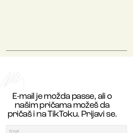
E-mail je možda passe, ali o
našim pričama možeš da
pričaš i na TikToku. Prijavi se.