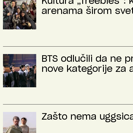
Kultura „freebies“: 
arenama širom sve
BTS odlučili da ne 
nove kategorije za 
Zašto nema uggsica 