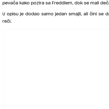
pevača kako pozira sa Freddiem, dok se mali dečak
U opisu je dodao samo jedan smajli, ali čini se d
reči.