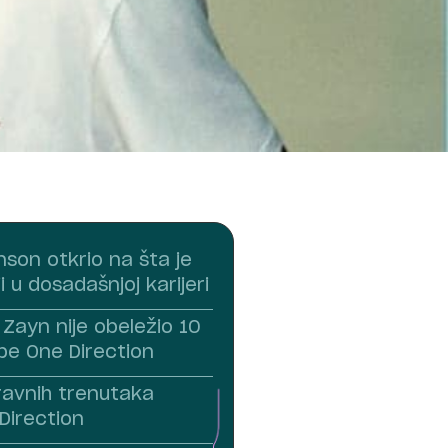
nson otkrio na šta je
i u dosadašnjoj karijeri
Zayn nije obeležio 10
pe One Direction
avnih trenutaka
Direction