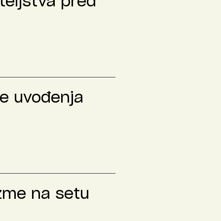
teljstva pred
le uvođenja
izme na setu