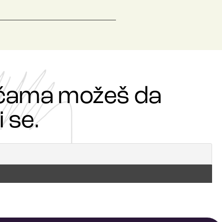
ričama možeš da
 se.