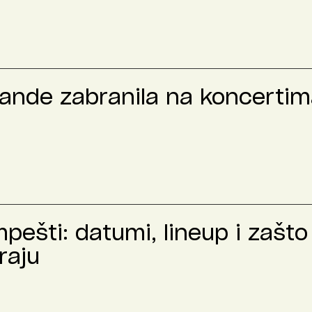
rande zabranila na koncertima
ešti: datumi, lineup i zašto 
raju