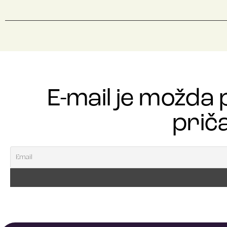
E-mail je možda 
priča