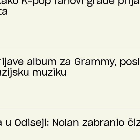
kako K-pop fanovi grade prija
ta
prijave album za Grammy, pos
azijsku muziku
u Odiseji: Nolan zabranio č