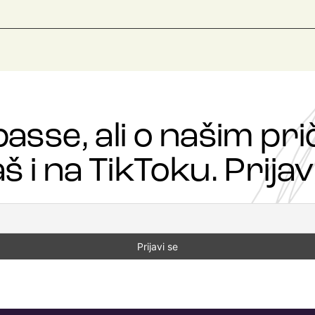
passe, ali o našim p
š i na TikToku. Prijavi