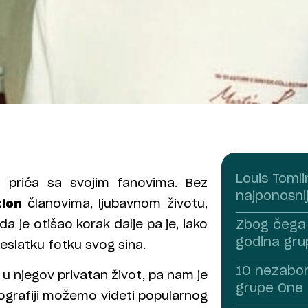
Louis Tomli
priča sa svojim fanovima. Bez
najponosnij
tion
članovima, ljubavnom životu,
a je otišao korak dalje pa je, iako
Zbog čega 
godina gru
reslatku fotku svog sina.
10 nezabor
u njegov privatan život, pa nam je
grupe One 
tografiji možemo videti popularnog