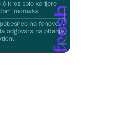
dič kroz solo karijere
ction“ momaka
n pobesneo na fanove,
da odgovara na pitanja
ctionu