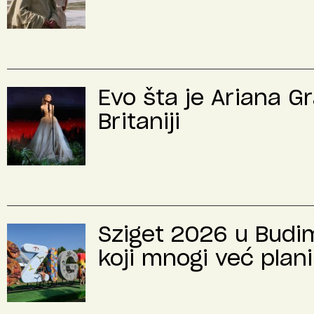
Evo šta je Ariana G
Britaniji
Sziget 2026 u Budimp
koji mnogi već plani