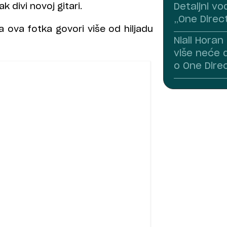
 divi novoj gitari.
Detaljni vo
„One Dire
a ova fotka govori više od hiljadu
Niall Hora
više neće 
o One Dire