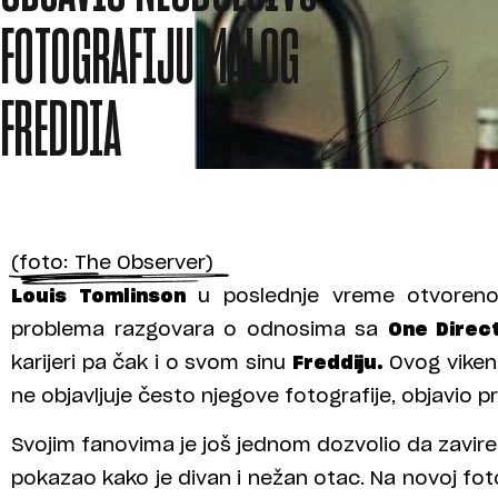
FOTOGRAFIJU MALOG
FREDDIA
(foto: The Observer)
Louis Tomlinson
u poslednje vreme otvoreno 
problema razgovara o odnosima sa
One Direc
karijeri pa čak i o svom sinu
Freddiju.
Ovog vikend
ne objavljuje često njegove fotografije, objavio p
Svojim fanovima je još jednom dozvolio da zavire 
pokazao kako je divan i nežan otac. Na novoj fo