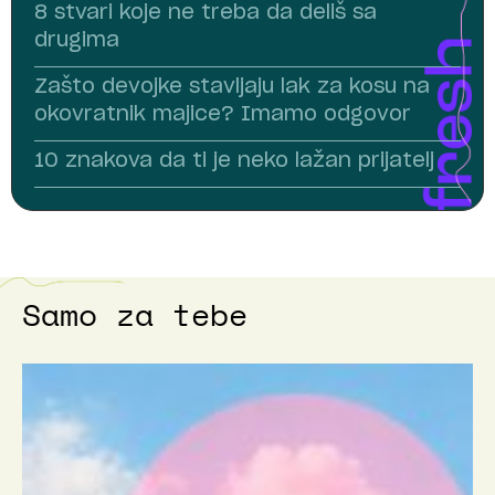
8 stvari koje ne treba da deliš sa
drugima
Zašto devojke stavljaju lak za kosu na
okovratnik majice? Imamo odgovor
10 znakova da ti je neko lažan prijatelj
Samo za tebe