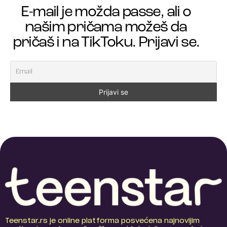
E-mail je možda passe, ali o
našim pričama možeš da
pričaš i na TikToku. Prijavi se.
Teenstar.rs je online platforma posvećena najnovijim