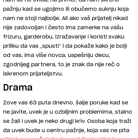
pažnju kad se ugojimo ili obučemo suknju koja
nam ne stoji najbolje. Ali ako vaš prijatelj nikad
nije zadovoljan i često ima zamerke na vašu
frizuru, garderobu, izražavanje i koristi svaku
priliku da vas „spusti“ i da pokaže kako je bolji
od vas, ima više novca, uspešniju decu,
zgodnijeg partnera, to je znak da nije reč o
iskrenom prijateljstvu.
Drama
Zove vas 63 puta dnevno, šalje poruke kad se
ne javite, uvek je u ozbiljnim problemima, stalno
se žali i uvek je neko drugi kriv. Osoba koja traži
da uvek bude u centru pažnje, koja vas ne pita