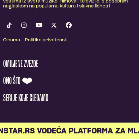
vestima iz sveta muzike, filmova i televizije, s posebnim
naglaskom na popularnu kulturu i slavne ličnost
O nama
Politika privatnosti
OMILJENE ZVEZDE
ONO ŠTO ❤️
SERIJE KOJE GLEDAMO
TAR.RS VODEĆA PLATFORMA ZA MLAD