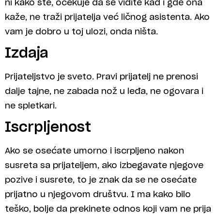
ni kako ste, očekuje da se vidite kad i gde ona
kaže, ne traži prijatelja već ličnog asistenta. Ako
vam je dobro u toj ulozi, onda ništa.
Izdaja
Prijateljstvo je sveto. Pravi prijatelj ne prenosi
dalje tajne, ne zabada nož u leđa, ne ogovara i
ne spletkari.
Iscrpljenost
Ako se osećate umorno i iscrpljeno nakon
susreta sa prijateljem, ako izbegavate njegove
pozive i susrete, to je znak da se ne osećate
prijatno u njegovom društvu. I ma kako bilo
teško, bolje da prekinete odnos koji vam ne prija