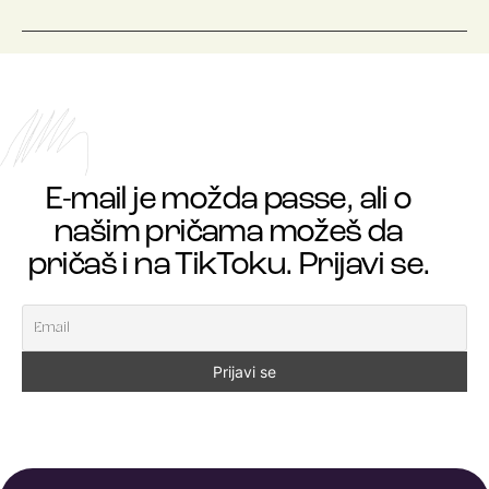
E-mail je možda passe, ali o
našim pričama možeš da
pričaš i na TikToku. Prijavi se.