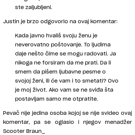
ste zaljubljeni.
Justin je brzo odgovorio na ovaj komentar:
Kada javno hvališ svoju ženu je
neverovatno poštovanje. To ljudima
daje nešto čime se mogu radovati. Ja
nikoga ne forsiram da me prati. Da li
smem da pišem ljubavne pesme o
svojoj ženi, ili će vam i to smetati? Ovo
je moj život. Ako vam se ne sviđa šta
postavljam samo me otpratite.
Pevač nije jedina osoba kojoj se nije svideo ovaj
komentar, pa se oglasio i njegov menadžer
Scooter Braun_