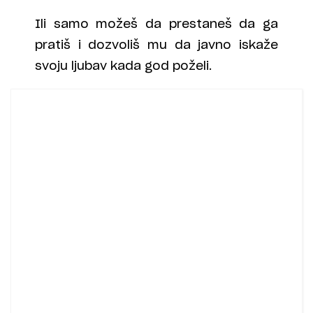
Ili samo možeš da prestaneš da ga
pratiš i dozvoliš mu da javno iskaže
svoju ljubav kada god poželi.