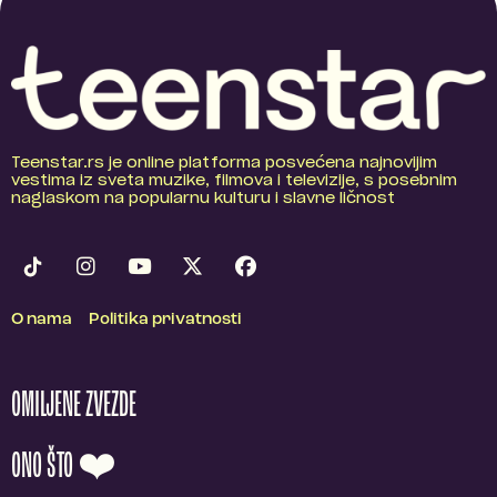
Teenstar.rs je online platforma posvećena najnovijim
vestima iz sveta muzike, filmova i televizije, s posebnim
naglaskom na popularnu kulturu i slavne ličnost
O nama
Politika privatnosti
OMILJENE ZVEZDE
ONO ŠTO ❤️