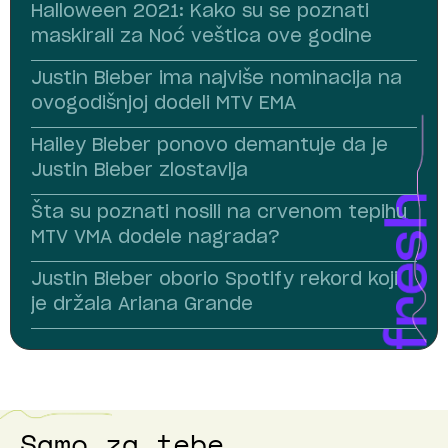
Halloween 2021: Kako su se poznati
maskirali za Noć veštica ove godine
Justin Bieber ima najviše nominacija na
ovogodišnjoj dodeli MTV EMA
Hailey Bieber ponovo demantuje da je
Justin Bieber zlostavlja
Šta su poznati nosili na crvenom tepihu
MTV VMA dodele nagrada?
Justin Bieber oborio Spotify rekord koji
je držala Ariana Grande
Samo za tebe