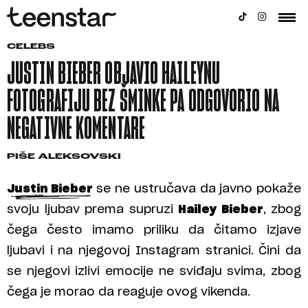
CELEBS
JUSTIN BIEBER OBJAVIO HAILEYNU
FOTOGRAFIJU BEZ ŠMINKE PA ODGOVORIO NA
NEGATIVNE KOMENTARE
PIŠE
ALEKSOVSKI
Justin Bieber
se ne ustručava da javno pokaže
svoju ljubav prema supruzi
Hailey Bieber
, zbog
čega često imamo priliku da čitamo izjave
ljubavi i na njegovoj Instagram stranici. Čini da
se njegovi izlivi emocije ne sviđaju svima, zbog
čega je morao da reaguje ovog vikenda.