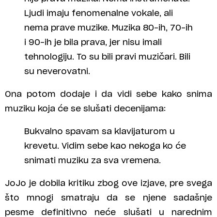
Ljudi imaju fenomenalne vokale, ali
nema prave muzike. Muzika 80-ih, 70-ih
i 90-ih je bila prava, jer nisu imali
tehnologiju. To su bili pravi muzičari. Bili
su neverovatni.
Ona potom dodaje i da vidi sebe kako snima
muziku koja će se slušati decenijama:
Bukvalno spavam sa klavijaturom u
krevetu. Vidim sebe kao nekoga ko će
snimati muziku za sva vremena.
JoJo je dobila kritiku zbog ove izjave, pre svega
što mnogi smatraju da se njene sadašnje
pesme definitivno neće slušati u narednim