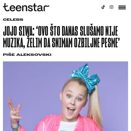
CELEBS
JOJO SIWA: ‘OVO ŠTO DANAS SLUŠAMO NIJE
MUZIKA, ŽELIM DA SNIMAM OZBILJNE PESME’
PIŠE
ALEKSOVSKI