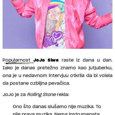
Popularnost
JoJo Siwe
raste iz dana u dan.
Iako je danas pretežno znamo kao jutjuberku,
ona je u nedavnom intervjuu otkrila da bi volela
da postane ozbiljna pevačica.
JoJo je za
Rolling Stone
rekla:
Ono što danas slušamo nije muzika. To
nije prava muzika. Nema instrumenata.