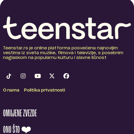
Teenstar.rs je online platforma posvećena najnovijim
vestima iz sveta muzike, filmova i televizije, s posebnim
naglaskom na popularnu kulturu i slavne ličnost
O nama
Politika privatnosti
OMILJENE ZVEZDE
ONO ŠTO ❤️