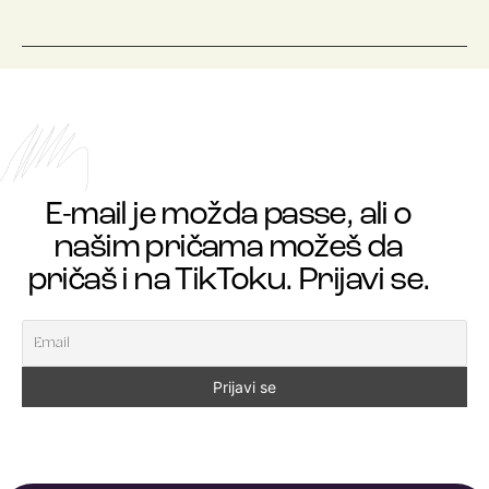
E-mail je možda passe, ali o
našim pričama možeš da
pričaš i na TikToku. Prijavi se.