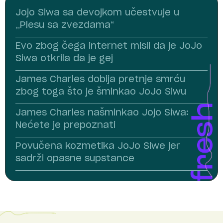
Jojo Siwa sa devojkom učestvuje u
„Plesu sa zvezdama“
Evo zbog čega internet misli da je JoJo
Siwa otkrila da je gej
James Charles dobija pretnje smrću
zbog toga što je šminkao JoJo Siwu
James Charles našminkao Jojo Siwa:
Nećete je prepoznati
Povučena kozmetika JoJo Siwe jer
sadrži opasne supstance