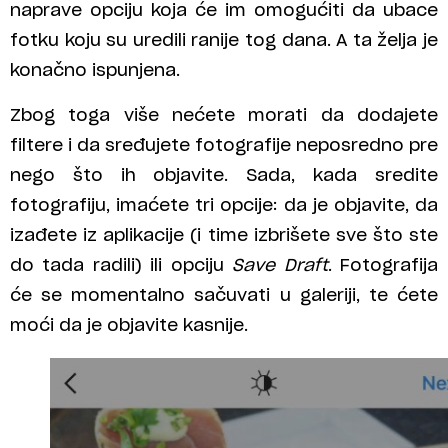
naprave opciju koja će im omogućiti da ubace
fotku koju su uredili ranije tog dana. A ta želja je
konačno ispunjena.
Zbog toga više nećete morati da dodajete
filtere i da sređujete fotografije neposredno pre
nego što ih objavite. Sada, kada sredite
fotografiju, imaćete tri opcije: da je objavite, da
izađete iz aplikacije (i time izbrišete sve što ste
do tada radili) ili opciju
Save Draft
. Fotografija
će se momentalno sačuvati u galeriji, te ćete
moći da je objavite kasnije.