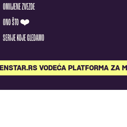
OMILJENE ZVEZDE
ONO ŠTO ❤️
SERIJE KOJE GLEDAMO
STAR.RS VODEĆA PLATFORMA ZA ML