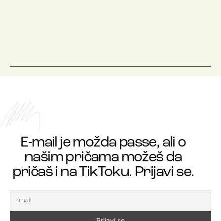
E-mail je možda passe, ali o
našim pričama možeš da
pričaš i na TikToku. Prijavi se.