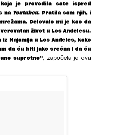
koja je provodila sate ispred
es na
Youtubeu
. Pratila sam njih, i
mrežama. Delovalo mi je kao da
neverovatan život u Los Anđelesu.
 iz Majamija u Los Anđeles, kako
am da ću biti jako srećna i da ću
tpuno suprotno“
, započela je ova