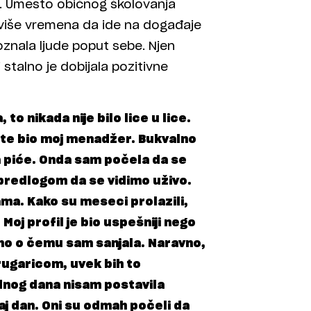
ilj. Umesto običnog školovanja
a više vremena da ide na događaje
znala ljude poput sebe. Njen
 stalno je dobijala pozitivne
o nikada nije bilo lice u lice.
ste bio moj menadžer. Bukvalno
a piće. Onda sam počela da se
 predlogom da se vidimo uživo.
ama. Kako su meseci prolazili,
 Moj profil je bio uspešniji nego
ono o čemu sam sanjala. Naravno,
drugaricom, uvek bih to
ednog dana nisam postavila
aj dan. Oni su odmah počeli da