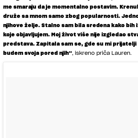
me smaraju da je momentalno postavim. Krenula
druže sa mnom samo zbog popularnosti. Jedno
njihove želje. Stalno sam bila sređena kako bih
koje objavljujem. Moj život više nije izgledao stv
predstava. Zapitala sam se, gde su mi prijatelj
budem svoja pored njih“
, iskreno priča Lauren.