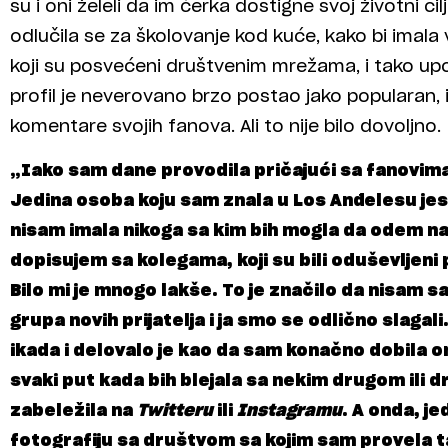
su i oni želeli da im ćerka dostigne svoj životni c
odlučila se za školovanje kod kuće, kako bi imal
koji su posvećeni društvenim mrežama, i tako upo
profil je neverovano brzo postao jako popularan, i
komentare svojih fanova. Ali to nije bilo dovoljno.
„Iako sam dane provodila pričajući sa fanovima, t
Jedina osoba koju sam znala u Los Anđelesu je
nisam imala nikoga sa kim bih mogla da odem n
dopisujem sa kolegama, koji su bili oduševljeni
Bilo mi je mnogo lakše. To je značilo da nisam s
grupa novih prijatelja i ja smo se odlično slagali.
ikada i delovalo je kao da sam konačno dobila 
svaki put kada bih blejala sa nekim drugom ili 
zabeležila na
Twitteru
ili
Instagramu
. A onda, j
fotografiju sa društvom sa kojim sam provela t