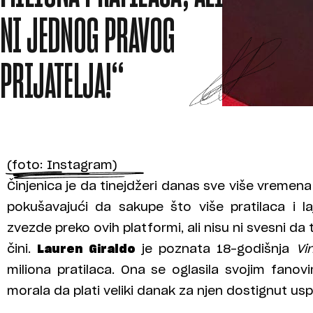
NI JEDNOG PRAVOG
PRIJATELJA!“
(foto: Instagram)
Činjenica je da tinejdžeri danas sve više vrem
pokušavajući da sakupe što više pratilaca i l
zvezde preko ovih platformi, ali nisu ni svesni da
čini.
Lauren Giraldo
je poznata 18-godišnja
Vi
miliona pratilaca. Ona se oglasila svojim fanov
morala da plati veliki danak za njen dostignut usp