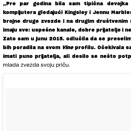
„Pre par godina bila sam tipična devojka 
kompijutera gledajući Kingsley i Jennu Marbl
brojne druge zvezde i na drugim društvenim 
imaju sve: uspešne kanale, dobre prijatelje i 
Zato sam u junu 2015. odlučila da se preselim
bih poradila na svom
Vine
profilu. Očekivala s
imati puno prijatelja, ali desilo se nešto po
mlada zvezda svoju priču.