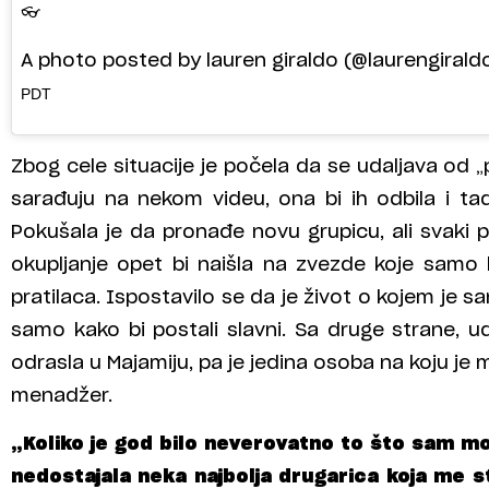
👓
A photo posted by lauren giraldo (@laurengirald
PDT
Zbog cele situacije je počela da se udaljava od „pr
sarađuju na nekom videu, ona bi ih odbila i t
Pokušala je da pronađe novu grupicu, ali svaki pu
okupljanje opet bi naišla na zvezde koje samo b
pratilaca. Ispostavilo se da je život o kojem je sanj
samo kako bi postali slavni. Sa druge strane, uda
odrasla u Majamiju, pa je jedina osoba na koju je
menadžer.
„Koliko je god bilo neverovatno to što sam mog
nedostajala neka najbolja drugarica koja me 