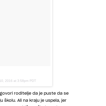
10, 2016 at 3:58pm PDT
govori roditelje da je puste da se
 školu. Ali na kraju je uspela, jer