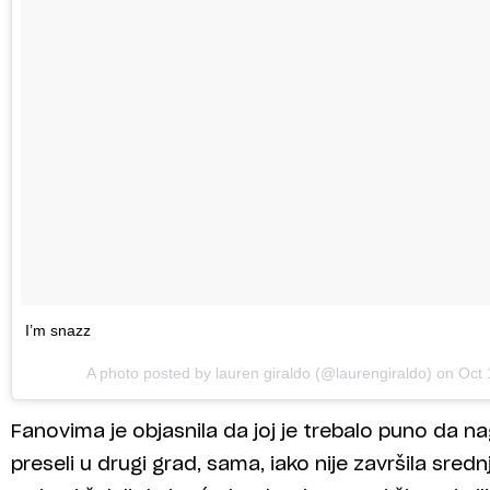
I’m snazz
A photo posted by lauren giraldo (@laurengiraldo) on
Oct 
Fanovima je objasnila da joj je trebalo puno da na
preseli u drugi grad, sama, iako nije završila srednju