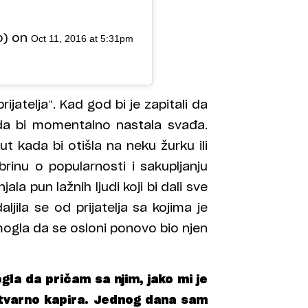
o) on
Oct 11, 2016 at 5:31pm
ijatelja“. Kad god bi je zapitali da
ada bi momentalno nastala svađa.
t kada bi otišla na neku žurku ili
rinu o popularnosti i sakupljanju
ala pun lažnih ljudi koji bi dali sve
ljila se od prijatelja sa kojima je
 mogla da se osloni ponovo bio njen
la da pričam sa njim, jako mi je
stvarno kapira. Jednog dana sam