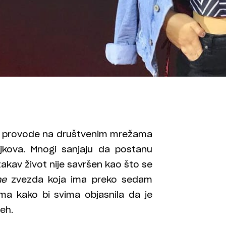
ena provode na društvenim mrežama
ajkova. Mnogi sanjaju da postanu
 takav život nije savršen kao što se
ne
zvezda koja ima preko sedam
ima kako bi svima objasnila da je
eh.