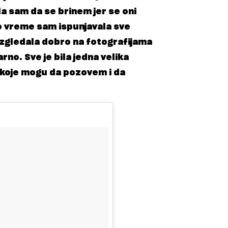
 sam da se brinem jer se oni
 vreme sam ispunjavala sve
 izgledala dobro na fotografijama
arno. Sve je bila jedna velika
i koje mogu da pozovem i da