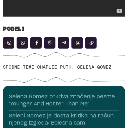
PODELI
SRODNE TEME
CHARLIE PUTH
,
SELENA GOMEZ
Selena Gomez otkriva značenje pesme
‘Younger And Hotter Than Me’
Seleni Gomez je dosta kritika na račun
njenog izgleda: Bolesna sam