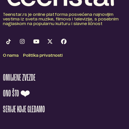
Teenstar.rs je online platforma posvećena najnovijim
vestima iz sveta muzike, filmova i televizije, s posebnim
naglaskom na popularnu kulturu i slavne ličnost
O nama
Politika privatnosti
OMILJENE ZVEZDE
ONO ŠTO ❤️
SERIJE KOJE GLEDAMO