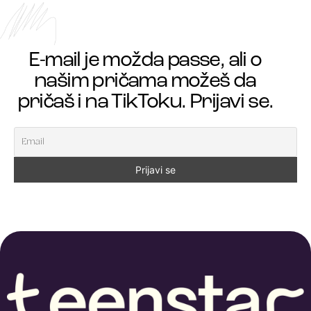
E-mail je možda passe, ali o
našim pričama možeš da
pričaš i na TikToku. Prijavi se.