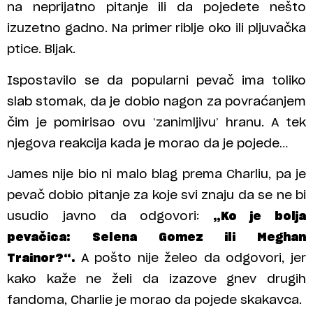
na neprijatno pitanje ili da pojedete nešto
izuzetno gadno. Na primer riblje oko ili pljuvačka
ptice. Bljak.
Ispostavilo se da popularni pevač ima toliko
slab stomak, da je dobio nagon za povraćanjem
čim je pomirisao ovu ‘zanimljivu’ hranu. A tek
njegova reakcija kada je morao da je pojede…
James nije bio ni malo blag prema Charliu, pa je
pevač dobio pitanje za koje svi znaju da se ne bi
usudio javno da odgovori:
„Ko je bolja
pevačica: Selena Gomez ili Meghan
Trainor?“.
A pošto nije želeo da odgovori, jer
kako kaže ne želi da izazove gnev drugih
fandoma, Charlie je morao da pojede skakavca.