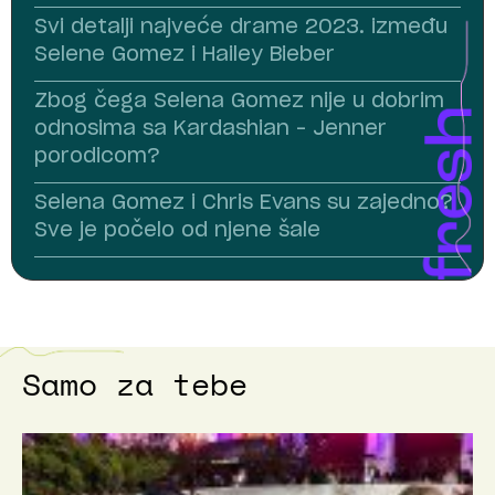
Svi detalji najveće drame 2023. između
Selene Gomez i Hailey Bieber
Zbog čega Selena Gomez nije u dobrim
odnosima sa Kardashian – Jenner
porodicom?
Selena Gomez i Chris Evans su zajedno?
Sve je počelo od njene šale
Samo za tebe