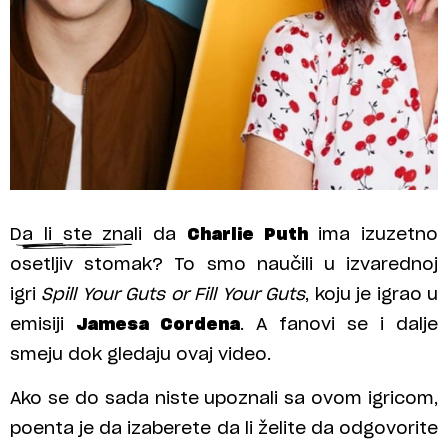
Da li ste znali da
Charlie Puth
ima izuzetno
osetljiv stomak? To smo naučili u izvarednoj
igri
Spill Your Guts or Fill Your Guts
, koju je igrao u
emisiji
Jamesa Cordena
. A fanovi se i dalje
smeju dok gledaju ovaj video.
Ako se do sada niste upoznali sa ovom igricom,
poenta je da izaberete da li želite da odgovorite