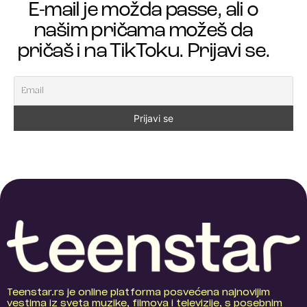
E-mail je možda passe, ali o
našim pričama možeš da
pričaš i na TikToku. Prijavi se.
Teenstar.rs je online platforma posvećena najnovijim
vestima iz sveta muzike, filmova i televizije, s posebnim