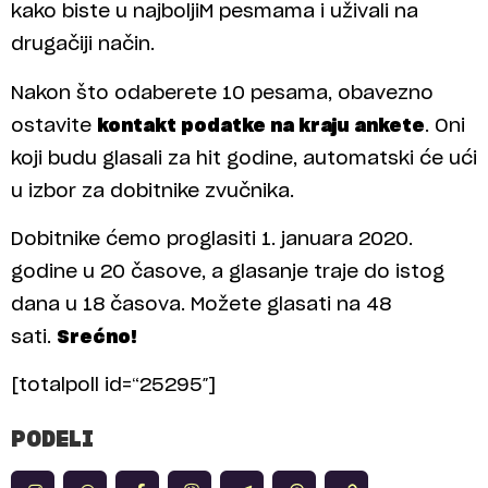
kako biste u najboljiM pesmama i uživali na
drugačiji način.
Nakon što odaberete 10 pesama, obavezno
ostavite
kontakt podatke na kraju ankete
. Oni
koji budu glasali za hit godine, automatski će ući
u izbor za dobitnike zvučnika.
Dobitnike ćemo proglasiti 1. januara 2020.
godine u 20 časove, a glasanje traje do istog
dana u 18 časova. Možete glasati na 48
sati.
Srećno!
[totalpoll id=“25295″]
PODELI