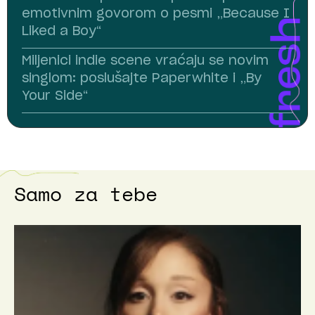
emotivnim govorom o pesmi „Because I
Liked a Boy“
Miljenici indie scene vraćaju se novim
singlom: poslušajte Paperwhite i „By
Your Side“
Samo za tebe