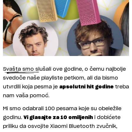
Svašta smo slušali ove godine, o čemu najbolje
svedoče naše playliste petkom, ali da bismo
utvrdili koja pesma je
apsolutni hit godine
treba
nam vaša pomoć.
Mi smo odabrali 100 pesama koje su obeležile
godinu.
Vi glasajte za 10 omiljenih
i dobićete
priliku da osvojite Xiaomi Bluetooth zvučnik,