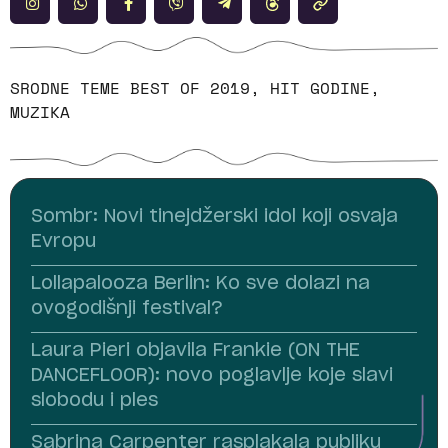
SRODNE TEME
BEST OF 2019
,
HIT GODINE
,
MUZIKA
Sombr: Novi tinejdžerski idol koji osvaja
Evropu
Lollapalooza Berlin: Ko sve dolazi na
ovogodišnji festival?
Laura Pieri objavila Frankie (ON THE
DANCEFLOOR): novo poglavlje koje slavi
slobodu i ples
Sabrina Carpenter rasplakala publiku