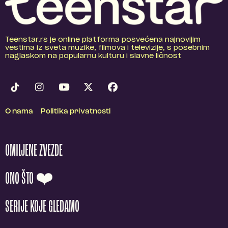
Teenstar.rs je online platforma posvećena najnovijim
vestima iz sveta muzike, filmova i televizije, s posebnim
naglaskom na popularnu kulturu i slavne ličnost
O nama
Politika privatnosti
OMILJENE ZVEZDE
ONO ŠTO ❤️
SERIJE KOJE GLEDAMO