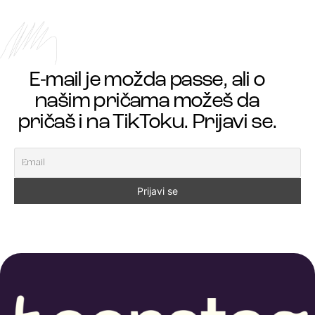
E-mail je možda passe, ali o
našim pričama možeš da
pričaš i na TikToku. Prijavi se.