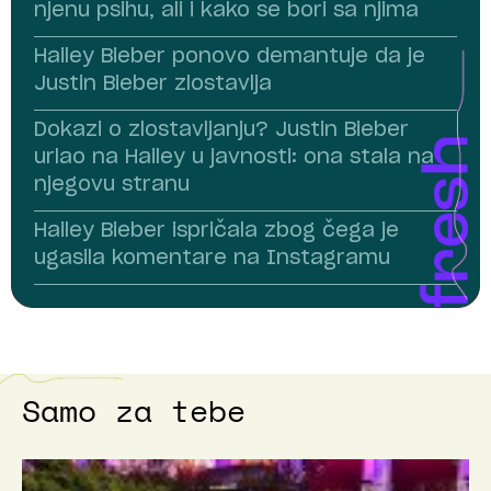
njenu psihu, ali i kako se bori sa njima
Hailey Bieber ponovo demantuje da je
Justin Bieber zlostavlja
Dokazi o zlostavljanju? Justin Bieber
urlao na Hailey u javnosti: ona stala na
njegovu stranu
Hailey Bieber ispričala zbog čega je
ugasila komentare na Instagramu
Samo za tebe