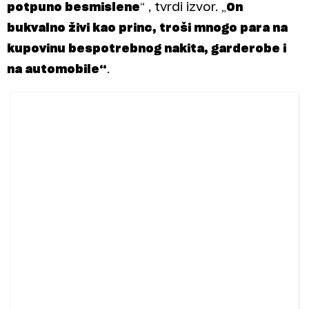
potpuno besmislene
“ , tvrdi izvor. „
On
bukvalno živi kao princ, troši mnogo para na
kupovinu bespotrebnog nakita, garderobe i
na automobile“
.