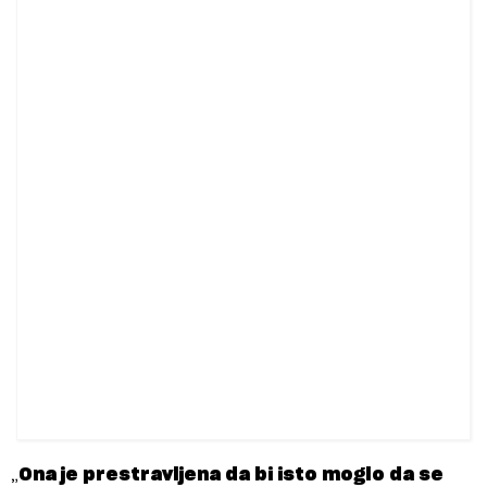
„
Ona je prestravljena da bi isto moglo da se