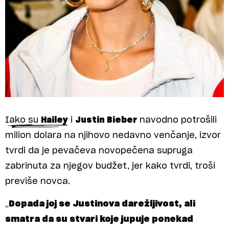
Iako su
Hailey
i
Justin Bieber
navodno potrošili
milion dolara na njihovo nedavno venčanje, izvor
tvrdi da je pevačeva novopečena supruga
zabrinuta za njegov budžet, jer kako tvrdi, troši
previše novca.
„
Dopada joj se Justinova darežljivost, ali
smatra da su stvari koje jupuje ponekad