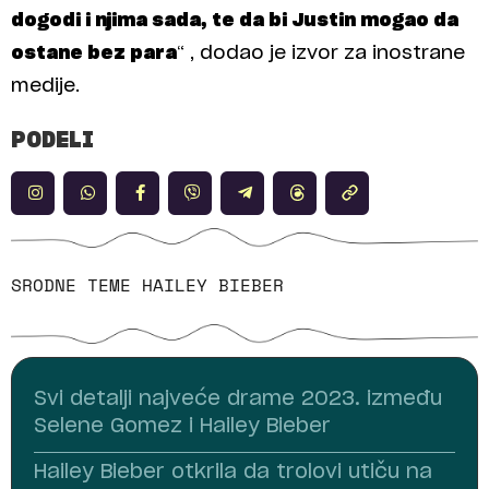
dogodi i njima sada, te da bi Justin mogao da
ostane bez para
“ , dodao je izvor za inostrane
medije.
PODELI
SRODNE TEME
HAILEY BIEBER
Svi detalji najveće drame 2023. između
Selene Gomez i Hailey Bieber
Hailey Bieber otkrila da trolovi utiču na