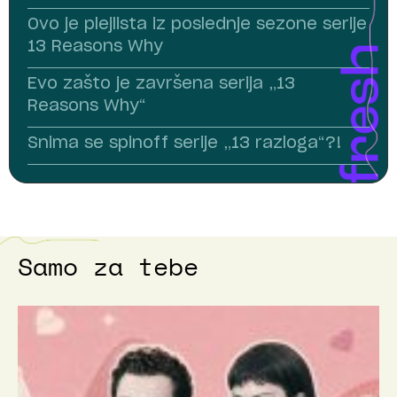
Ovo je plejlista iz poslednje sezone serije
13 Reasons Why
Evo zašto je završena serija „13
Reasons Why“
Snima se spinoff serije „13 razloga“?!
Samo za tebe