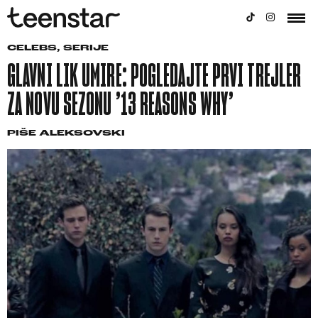
CELEBS
,
SERIJE
GLAVNI LIK UMIRE: POGLEDAJTE PRVI TREJLER
ZA NOVU SEZONU ’13 REASONS WHY’
PIŠE
ALEKSOVSKI