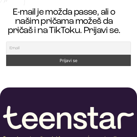
E-mail je možda passe, ali o
našim pričama možeš da
pričaš i na TikToku. Prijavi se.