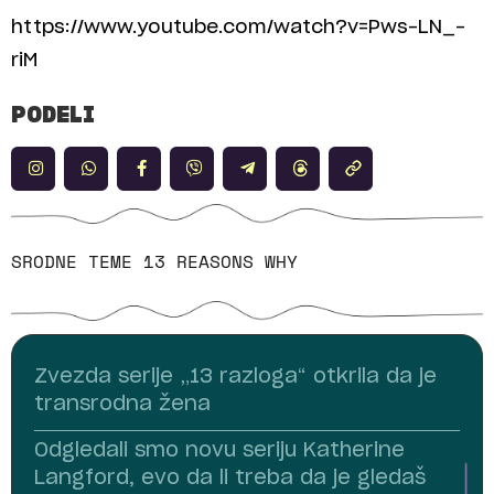
https://www.youtube.com/watch?v=Pws-LN_-
riM
PODELI
SRODNE TEME
13 REASONS WHY
Zvezda serije „13 razloga“ otkrila da je
transrodna žena
Odgledali smo novu seriju Katherine
Langford, evo da li treba da je gledaš