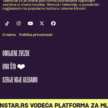
Teenstar.rs je online platforma posvećena najnovijim
vestima iz sveta muzike, filmova i televizije, s posebnim
naglaskom na popularnu kulturu i slavne ličnost
O nama
Politika privatnosti
OMILJENE ZVEZDE
ONO ŠTO ❤️
SERIJE KOJE GLEDAMO
TAR.RS VODEĆA PLATFORMA ZA MLA