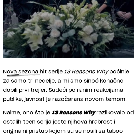
Nova sezona hit serije
13 Reasons Why
počinje
za samo tri nedelje, a mi smo sinoć konačno
dobili prvi trejler. Sudeći po ranim reakcijama
publike, javnost je razočarana novom temom.
Naime, ono što je
13 Reasons Why
razlikovalo od
ostalih teen serija jeste njihova hrabrost i
originalni pristup kojom su se nosili sa taboo