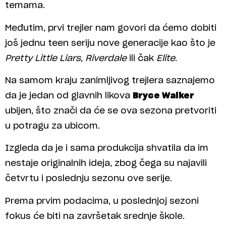
temama.
Međutim, prvi trejler nam govori da ćemo dobiti
još jednu teen seriju nove generacije kao što je
Pretty Little Liars
,
Riverdale
ili čak
Elite
.
Na samom kraju zanimljivog trejlera saznajemo
da je jedan od glavnih likova
Bryce Walker
ubijen, što znači da će se ova sezona pretvoriti
u potragu za ubicom.
Izgleda da je i sama produkcija shvatila da im
nestaje originalnih ideja, zbog čega su najavili
četvrtu i poslednju sezonu ove serije.
Prema prvim podacima, u poslednjoj sezoni
fokus će biti na završetak srednje škole.